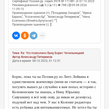
Сертификат Поэзия.ру: серия 3978 № 177481 от 07.10.2023
Рекомендованное |
5 |
13 |
788 |
09.08.2026.
11:09:15
Произведение оценили (+): ["Владимир Захаров", "Ирина
Бараль", "Косиченко Бр", "Александр Питиримов", "Нина
Есипенко (Флейта Бутугычаг) °"]
Произведение оценили (-): []
Тема:
Re: Что позволено быку
Борис Чечельницкий
Автор
Александр Питиримов
Дата и время: 08.10.2023, 01:12:31
Борис, пока ты на Поэзии.ру из Лито Лейкина в
единственном экземпляре (меня не считаем — я так,
погулять вышел да случайно к вам попал, историю с
Коломенским ты знаешь, а Нину Юрьевну
Савушкину я всё зову-зову, да никак не дозовусь),
подумай вот над чем. У нас в Колонке редактора
есть рубрика для интервьюируемых. Не хотел бы ты