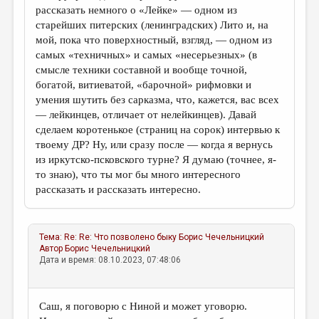
рассказать немного о «Лейке» — одном из
старейших питерских (ленинградских) Лито и, на
мой, пока что поверхностный, взгляд, — одном из
самых «техничных» и самых «несерьезных» (в
смысле техники составной и вообще точной,
богатой, витиеватой, «барочной» рифмовки и
умения шутить без сарказма, что, кажется, вас всех
— лейкинцев, отличает от нелейкинцев). Давай
сделаем коротенькое (страниц на сорок) интервью к
твоему ДР? Ну, или сразу после — когда я вернусь
из иркутско-псковского турне? Я думаю (точнее, я-
то знаю), что ты мог бы много интересного
рассказать и рассказать интересно.
Тема:
Re: Re: Что позволено быку
Борис Чечельницкий
Автор
Борис Чечельницкий
Дата и время: 08.10.2023, 07:48:06
Саш, я поговорю с Ниной и может уговорю.