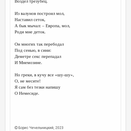
Воздел трезубец.
Из валунов построил мол,
Наставил сеток,
А бык мычал: – Европа, мол,
Роди мне деток.
Он многих так перебодал
Под сенью, в сини:
Деметре секс перепадал
И Мнемозине.
Но греки, в кучу все «шу-шу»,
О, не месите!
Я сам без тезки напишу
О Немесиде.
Борис Чечельницкий
, 2023