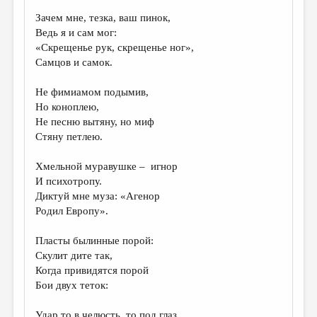
Зачем мне, тезка, ваш пинок,
ДАЙДЖЕСТ
Ведь я и сам мог:
ПРОИЗВЕДЕНИЯ
«Скрещенье рук, скрещенье ног»,
Самцов и самок.
ПЕРЕВОДЫ
Не фимиамом подымив,
КОНКУРСЫ
Но коноплею,
ДЕТСКАЯ КОМНАТА
Не песню вытяну, но миф
Стяну петлею.
КНИЖНАЯ ПОЛКА
Хмельной муравушке – игнор
ОБЗОР ЛИТЕРАТУРЫ
И психотропу.
СТРАНИЦЫ ПАМЯТИ
Диктуй мне муза: «Агенор
Родил Европу».
ОБЪЯВЛЕНИЯ
Пласты былинные порой:
КОЛОНКА РЕДАКТОРА
Скулит дите так,
Когда привидятся порой
РЕДКОЛЛЕГИЯ
Бои двух теток:
ОТ РЕДАКЦИИ
Удар то в челюсть, то под глаз,