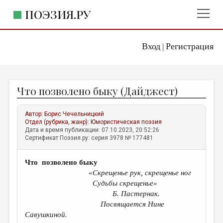
ПОЭЗИЯ.РУ
Вход
Регистрация
ГЛАВНОЕ МЕНЮ
|
ПОЭЗИЯ.РУ
ИЗДАТЕЛЬСТВО
Что позволено быку (Дайджест)
ЖАНРЫ
АВТОРЫ
Автор:
Борис Чечельницкий
Отдел (рубрика, жанр):
Юмористическая поэзия
КОММЕНТАРИИ
Дата и время публикации: 07.10.2023, 20:52:26
Сертификат Поэзия.ру: серия 3978 № 177481
ЛИТСАЛОН
Что позволено быку
НОВОСТИ
«
Скрещенье рук, скрещенье ног
ПРАВИЛА САЙТА
Судьбы скрещенье
»
Б. Пастернак.
Посвящается Нине
ОТДЕЛЫ И РУБРИКИ
Савушкиной.
ИЗБРАННОЕ