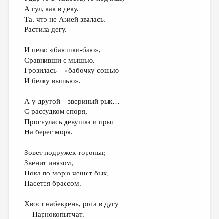
МАЛАЯ ПРОЗА
А гул, как в деку.
Та, что не Азией звалась,
ЭССЕИСТИКА
Растила дегу.
ЛИТЕРАТУРОВЕДЕНИЕ
И пела: «баюшки-баю»,
КУЛЬТУРОВЕДЕНИЕ
Сравнивши с мышью.
Грозилась – «бабочку сошью
ПУБЛИЦИСТИКА
И белку вышью».
РЕЦЕНЗИРОВАНИЕ
А у другой – звериный рык…
ЦИКЛЫ ПУБЛИКАЦИЙ
С рассудком споря,
Проснулась девушка и прыг
ТРЕДИАКОВСКИЙ
На берег моря.
МЕДИА
Зовет подружек торопыг,
ВКОНТАКТЕ
Звенит инязом,
Пока по морю чешет бык,
Пасется брассом.
Хвост набекрень, рога в дугу
– Парнокопытчат.