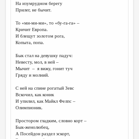
На изумрудном берегу
Прилег, не бычит.
То «ми-ми-ми», то «бу-га-га» –
Кричит Европа.
И блещут золотом рога,
Копыта, попа.
Бык стал на девушку падуч:
Невесту, мол, в ней –
Мычит – я вижу, гонит туч
Гряду и молний.
С ней на спине рогатый Зевс
Вскочил, как коник
И упилил, как Майкл Фелпс –
Олимпионик.
Простором гладким, словно корт –
Бык-женолюбец,
А Посейдон раздел эскорт,