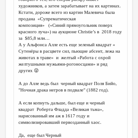
художников, а затем зарабатывает на их картинах.
Кстати, дороже всего из картин Малевича была
продана «Супрематическая
композиция» («Синий прямоугольник поверх
красного луча») на аукционе Christie’s в 2018 году
за $85,8 млн…
А у Альфонса Алле есть еще зеленый квадрат «
Сутенёры в расцвете сил, пьющие абсент, лежа на
животах в траве» и желтый «Работа с охрой
желтушными мужьями-рогоносцами» и ряд
других 😜
А до Алле ведь был черный квадрат Поля Бийо,
"Ночная драка негров в подвале" (1882 год).
А если копнуть дальше, был еще и черный
квадрат Роберта Фладда «Великая тьма»,
нарисованный им аж в 1617 году и
символизировавший первозданный хаос.
Да, еще был Черный