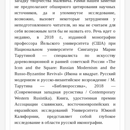
загадку творчества Малевича. Рамки нашей заметки
не предполагают обширного цитирования научных
источников, да и упомянутое исследование,
возможно, вызовет некоторые затруднения у
неподготовленного читателя, но мы не считаем для
себя возможным хотя бы не назвать его. Речь идет о
недавно, в 2018 г., изданной монографии
профессора Йельского университета (США) при
Национальном университете Сингапура Марии
Тарутиной — специалиста по искусству
дореволюционной и ранней советской России «The
Icon and the Square: Russian Modernism and the
Russo-Byzantine Revival» (Икона и квадрат. Русский
модернизм и русско-византийское возрождение / М.
Тарутина — «Библиороссика», 2018 —
(Современная западная русистика / Contemporary
Western Rusistika). Книга, удостоенная премии
Ассоциации славянских, восточноевропейских и
евразийских исследований Университета Южной
Калифорнии, представляет собой глубокое
исследование в области русской иконографии.