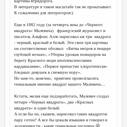
картины втридорога.
В литературе в таком масштабе так не прокатывает.
К сожалению для литераторов:)
Еще в 1882 году (за четверть века до «Черного
квадрата» Малевича) французский журналист и
писатель Альфонс Алле нарисовал аж три квадрата
- черный, красный и белый. Эти свои три картины
он соответсвенно обозвал: «Битва негров в пещере
глубокой ночью», «Уборка урожая помидоров на
берегу Красного моря апоплексическими
кардиналами», «Первое причастие хлоротически-
бледных девушек в снежную пору».
Но нам-то, конечно, приятнее провозгласить
гениальным именно квадрат нашего Малевича…
Кстати, желая еще подзаработать, Малевич создал
четыре «Черных квадрата», два «Красных
квадрата» и один белый.
А если бы он, скажем, нарисовал таких квадратов
пару сотен? А все бы цокали языками и говорил в
задумчивости - какие гениальные шедевры 😜