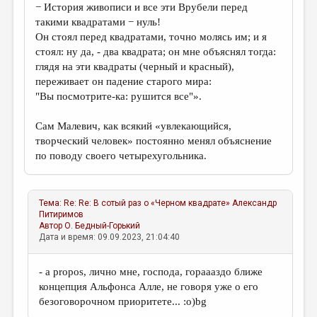
− История живописи и все эти Врубели перед
такими квадратами − нуль!
Он стоял перед квадратами, точно молясь им; и я
стоял: ну да, - два квадрата; он мне объяснял тогда:
глядя на эти квадраты (черный и красный),
переживает он падение старого мира:
"Вы посмотрите-ка: рушится все"».
Сам Малевич, как всякий «увлекающийся,
творческий человек» постоянно менял объяснение
по поводу своего четырехугольника.
Тема:
Re: Re: В сотый раз о «Черном квадрате»
Александр
Питиримов
Автор
О. Бедный-Горький
Дата и время: 09.09.2023, 21:04:40
- a propos, лично мне, господа, гораааздо ближе
концепция Альфонса Алле, не говоря уже о его
безоговорочном приоритете... :о)bg