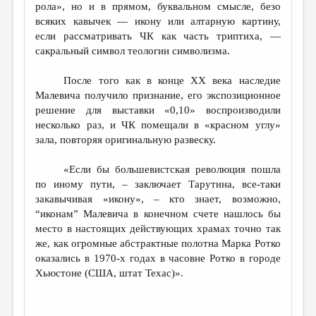
рола», но и в прямом, буквальном смысле, безо
всяких кавычек — икону или алтарную картину,
если рассматривать ЧК как часть триптиха, —
сакральный символ теологии символизма.
После того как в конце XX века наследие
Малевича получило признание, его экспозиционное
решение для выставки «0,10» воспроизводили
несколько раз, и ЧК помещали в «красном углу»
зала, повторяя оригинальную развеску.
«Если бы большевистская революция пошла
по иному пути, – заключает Тарутина, все-таки
закавычивая «икону», – кто знает, возможно,
“иконам” Малевича в конечном счете нашлось бы
место в настоящих действующих храмах точно так
же, как огромные абстрактные полотна Марка Ротко
оказались в 1970-х годах в часовне Ротко в городе
Хьюстоне (США, штат Техас)».