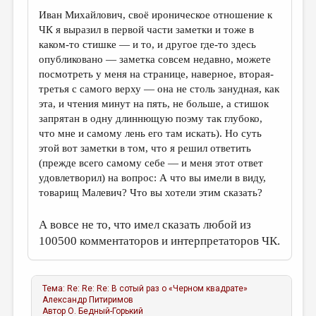
Иван Михайлович, своё ироническое отношение к
ЧК я выразил в первой части заметки и тоже в
каком-то стишке — и то, и другое где-то здесь
опубликовано — заметка совсем недавно, можете
посмотреть у меня на странице, наверное, вторая-
третья с самого верху — она не столь занудная, как
эта, и чтения минут на пять, не больше, а стишок
запрятан в одну длиннющую поэму так глубоко,
что мне и самому лень его там искать). Но суть
этой вот заметки в том, что я решил ответить
(прежде всего самому себе — и меня этот ответ
удовлетворил) на вопрос: А что вы имели в виду,
товарищ Малевич? Что вы хотели этим сказать?
А вовсе не то, что имел сказать любой из
100500 комментаторов и интерпретаторов ЧК.
Тема:
Re: Re: Re: В сотый раз о «Черном квадрате»
Александр Питиримов
Автор
О. Бедный-Горький