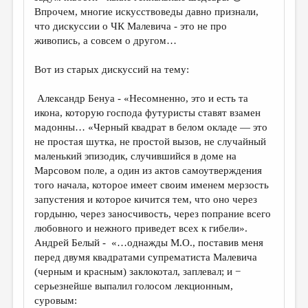
Впрочем, многие искусствоведы давно признали,
что дискуссии о ЧК Малевича - это не про
живопись, а совсем о другом…
Вот из старых дискуссий на тему:
Александр Бенуа - «Несомненно, это и есть та
икона, которую господа футуристы ставят взамен
мадонны… «Черный квадрат в белом окладе — это
не простая шутка, не простой вызов, не случайный
маленький эпизодик, случившийся в доме на
Марсовом поле, а один из актов самоутверждения
того начала, которое имеет своим именем мерзость
запустения и которое кичится тем, что оно через
гордыню, через заносчивость, через попрание всего
любовного и нежного приведет всех к гибели».
Андрей Белый - «…однажды М.О., поставив меня
перед двумя квадратами супрематиста Малевича
(черным и красным) заклокотал, заплевал; и −
серьезнейше выпалил голосом лекционным,
суровым: