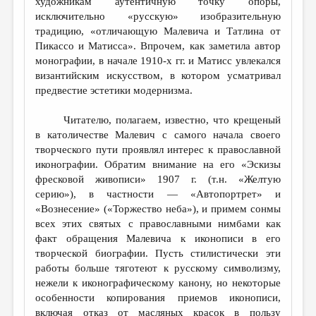
художникам аутентичную точку опоры,
исключительно «русскую» изобразительную
традицию, «отличающую Малевича и Татлина от
Пикассо и Матисса». Впрочем, как заметила автор
монографии, в начале 1910-х гг. и Матисс увлекался
византийским искусством, в котором усматривал
предвестие эстетики модернизма.
Читателю, полагаем, известно, что крещеный
в католичестве Малевич с самого начала своего
творческого пути проявлял интерес к православной
иконографии. Обратим внимание на его «Эскизы
фресковой живописи» 1907 г. (т.н. «Желтую
серию»), в частности — «Автопортрет» и
«Вознесение» («Торжество неба»), и примем сонмы
всех этих святых с православными нимбами как
факт обращения Малевича к иконописи в его
творческой биографии. Пусть стилистически эти
работы больше тяготеют к русскому символизму,
нежели к иконографическому канону, но некоторые
особенности копирования приемов иконописи,
включая отказ от масляных красок в пользу