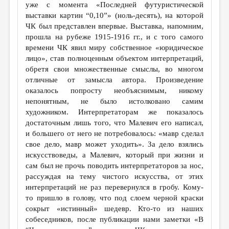
уже с момента «Последней футуристической
выставки картин “0,10”» (ноль-десять), на которой
ЧК был представлен впервые. Выставка, напомним,
прошла на рубеже 1915-1916 гг., и с того самого
времени ЧК явил миру собственное «юридическое
лицо», став полноценным объектом интерпретаций,
обретя свои множественные смыслы, во многом
отличные от замысла автора. Произведение
оказалось попросту необъяснимым, никому
непонятным, не было истолковано самим
художником. Интерпретаторам же показалось
достаточным лишь того, что Малевич его написал,
и большего от него не потребовалось: «мавр сделал
свое дело, мавр может уходить». За дело взялись
искусствоведы, а Малевич, который при жизни и
сам был не прочь поводить интерпретаторов за нос,
рассуждая на тему чистого искусства, от этих
интерпретаций не раз перевернулся в гробу. Кому-
то пришло в голову, что под слоем черной краски
сокрыт «истинный» шедевр. Кто-то из наших
собеседников, после публикации нами заметки «В