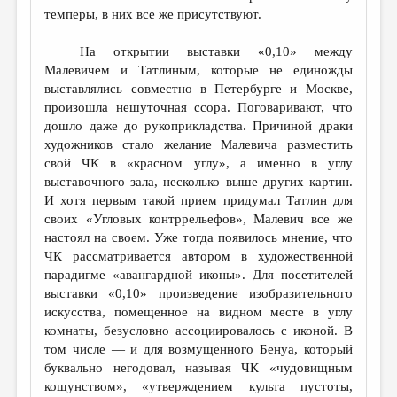
темперы, в них все же присутствуют.
На открытии выставки «0,10» между
Малевичем и Татлиным, которые не единожды
выставлялись совместно в Петербурге и Москве,
произошла нешуточная ссора. Поговаривают, что
дошло даже до рукоприкладства. Причиной драки
художников стало желание Малевича разместить
свой ЧК в «красном углу», а именно в углу
выставочного зала, несколько выше других картин.
И хотя первым такой прием придумал Татлин для
своих «Угловых контррельефов», Малевич все же
настоял на своем. Уже тогда появилось мнение, что
ЧК рассматривается автором в художественной
парадигме «авангардной иконы». Для посетителей
выставки «0,10» произведение изобразительного
искусства, помещенное на видном месте в углу
комнаты, безусловно ассоциировалось с иконой. В
том числе — и для возмущенного Бенуа, который
буквально негодовал, называя ЧК «чудовищным
кощунством», «утверждением культа пустоты,