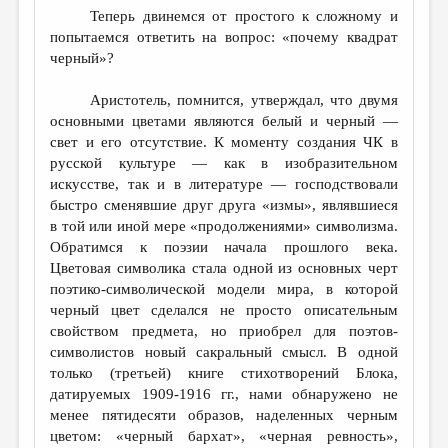
Теперь двинемся от простого к сложному и
попытаемся ответить на вопрос: «почему квадрат
черный»?
Аристотель, помнится, утверждал, что двумя
основными цветами являются белый и черный —
свет и его отсутствие. К моменту создания ЧК в
русской культуре — как в изобразительном
искусстве, так и в литературе — господствовали
быстро сменявшие друг друга «измы», являвшиеся
в той или иной мере «продолжениями» символизма.
Обратимся к поэзии начала прошлого века.
Цветовая символика стала одной из основных черт
поэтико-символической модели мира, в которой
черный цвет сделался не просто описательным
свойством предмета, но приобрел для поэтов-
символистов новый сакральный смысл. В одной
только (третьей) книге стихотворений Блока,
датируемых 1909-1916 гг., нами обнаружено не
менее пятидесяти образов, наделенных черным
цветом: «черный бархат», «черная ревность»,