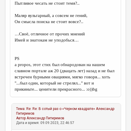
Пытливое чесать не стоит темя?..
Маляр вульгарный, а совсем не гений,
Он смысла поиска не стоит вовсе?..
…Своё, отличное от прочих мнений
Имей и знатокам не уподобься…
PS
a propos, этот стих был обнародован на нашем
славном портале аж 20 (двацать лет) назад и не был
встречен бурными овациями, мягко говоря... хоть
"...был один, который не стрелял..." вот и
прикиньте... ценители прекрасного... :о))bg
Тема:
Re: Re: В сотый раз о «Черном квадрате»
Александр
Питиримов
Автор
Александр Питиримов
Дата и время: 09.09.2023, 22:46:57