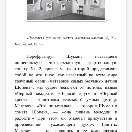
ДАЙДЖЕСТ
ПРОИЗВЕДЕНИЯ
ПЕРЕВОДЫ
«Последняя футуристическая выставка картин “0,10”».
КОНКУРСЫ
Петроград, 1915 г.
ДЕТСКАЯ КОМНАТА
Перефразируя Шумана, назвавшего
КНИЖНАЯ ПОЛКА
шопеновскую четырехчастную фортепианную
сонату № 2, третья часть которой представляет
ОБЗОР ЛИТЕРАТУРЫ
собой не что иное, как известный во всем мире
СТРАНИЦЫ ПАМЯТИ
траурный марш, «четверкой самых безумных детищ
Шопена», мы будем недалеки от истины, назвав
ОБЪЯВЛЕНИЯ
«Черный квадрат», «Черный круг» и «Черный
крест» — триптихом «самых безумных детищ»
КОЛОНКА РЕДАКТОРА
Малевича. «Это не музыка», — говорил Шуман о
сонате Шопена, — «она лишена мелодии и
РЕДКОЛЛЕГИЯ
радости!» При этом он отмечал присутствие в
ОТ РЕДАКЦИИ
произведении «ужасающего духа». Триптих
Малевича — не живопись в ее классическом