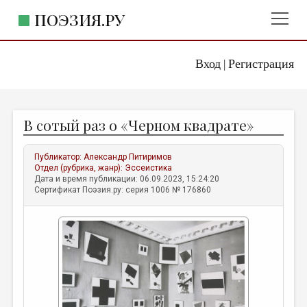
ПОЭЗИЯ.РУ
Вход
Регистрация
ГЛАВНОЕ МЕНЮ
|
ПОЭЗИЯ.РУ
ИЗДАТЕЛЬСТВО
В сотый раз о «Черном квадрате»
ЖАНРЫ
АВТОРЫ
Публикатор:
Александр Питиримов
Отдел (рубрика, жанр):
Эссеистика
КОММЕНТАРИИ
Дата и время публикации: 06.09.2023, 15:24:20
Сертификат Поэзия.ру: серия 1006 № 176860
ЛИТСАЛОН
НОВОСТИ
ПРАВИЛА САЙТА
ОТДЕЛЫ И РУБРИКИ
ИЗБРАННОЕ