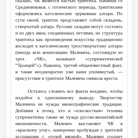
сказано, ЧК является частью триптиха. Начиная со
Средневековья, с готического периода, триптихами
оформлялись католические церковные алтари. По
сути своей, триптих представляет собой складень,
створчатый алтарь. Русские складни могут состоять
и из двух икон, соединенных петлями, но структура
триптиха как произведения искусства традиционно
восходит к католическому трехстворчатому алтарю
(иногда всю композицию Малевича, состоящую из
трех «ЧК», называют «супрематической
“Троицей”»). Наконец, третий общеизвестный факт,
и также неоднократно уже нами упомянутый, —
присутствие в триптихе Малевича символа креста.
Осталось сложить все факты воедино, чтобы
подойти к однозначному выводу. Творчеству
Малевича не чужды иконографические традиции.
Добавим к этому, что и «плоскостная» техника
супрематизма также не чужда русско-византийской
икононичности. Малевич выставляет ЧК в
«красному углу», намеренно пробуждая у зрителей
ассоциации с «голой иконой». Малевич создает