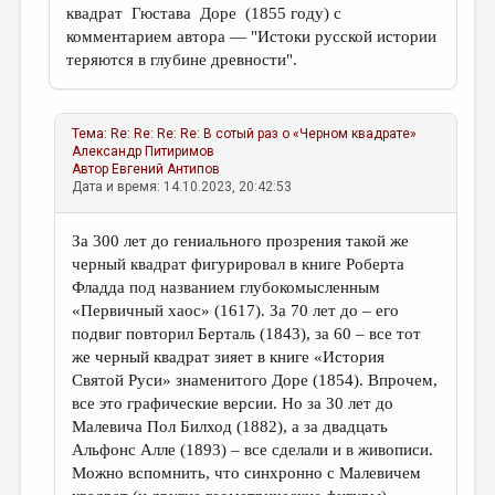
квадрат Гюстава Доре (1855 году) с
комментарием автора — "Истоки русской истории
теряются в глубине древности".
Тема:
Re: Re: Re: Re: В сотый раз о «Черном квадрате»
Александр Питиримов
Автор
Евгений Антипов
Дата и время: 14.10.2023, 20:42:53
За 300 лет до гениального прозрения такой же
черный квадрат фигурировал в книге Роберта
Фладда под названием глубокомысленным
«Первичный хаос» (1617). За 70 лет до – его
подвиг повторил Берталь (1843), за 60 – все тот
же черный квадрат зияет в книге «История
Святой Руси» знаменитого Доре (1854). Впрочем,
все это графические версии. Но за 30 лет до
Малевича Пол Билход (1882), а за двадцать
Альфонс Алле (1893) – все сделали и в живописи.
Можно вспомнить, что синхронно с Малевичем