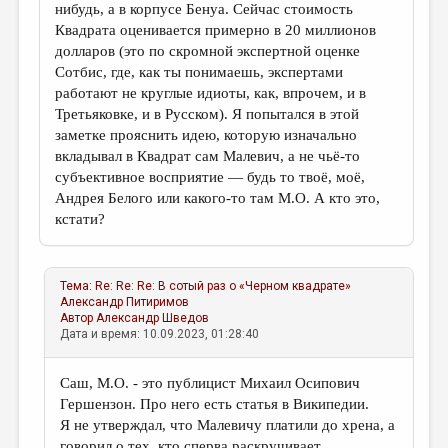
нибудь, а в корпусе Бенуа. Сейчас стоимость
Квадрата оценивается примерно в 20 миллионов
долларов (это по скромной экспертной оценке
Сотбис, где, как ты понимаешь, экспертами
работают не круглые идиоты, как, впрочем, и в
Третьяковке, и в Русском). Я попытался в этой
заметке прояснить идею, которую изначально
вкладывал в Квадрат сам Малевич, а не чьё-то
субъективное восприятие — будь то твоё, моё,
Андрея Белого или какого-то там М.О. А кто это,
кстати?
Тема:
Re: Re: Re: В сотый раз о «Черном квадрате»
Александр Питиримов
Автор
Александр Шведов
Дата и время: 10.09.2023, 01:28:40
Саш, М.О. - это публицист Михаил Осипович
Гершензон. Про него есть статья в Википедии.
Я не утверждал, что Малевичу платили до хрена, а
говорил о тех, кто сперва раскручивает