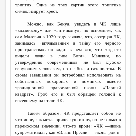
триптих. Одна из трех картин этого триптиха
символизирует крест.
Можно, как Бенуа, увидеть в ЧК лишь
«квазиикону» или «антиикону», но вспомним, как
сам Малевич в 1920 году заявлял, что, созерцая ЧК,
занимаясь «вглядыванием в тайну его черного
пространства», он видит в нем «то, что когда-то
видели люди в лице Бога». Малевич, по
утверждению современников, не был глубоко
верующим человеком, но не был и сатанистом. В
своем завещании он потребовал использовать на
собственных похоронах и поминках вместо
традиционной православной иконы «Черный
квадрат». Гроб его и был обращен головой к
висевшему на стене ЧК.
Таким образом, ЧК представляет собой не
что иное, как метафорическую икону, но не только в
переносном значении, что-то вроде: «ЧК —икона
супрематизма», как «Элвис Пресли — икона рок-н-