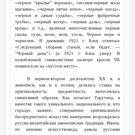
«черное “крылье” воронья», «иссиня-черные косы
цыганки», «черные пятна шпал», «черный поезд»,
«черная и дикая судьба», «черные фабричные
трубы», «черный ветер», «черная даль», «черная
кровь» и т.д., включая многочисленные черные
скалы, тучи, ночи, мглу, уголь, Черное море и
чернозем. В дневнике 1921 г. Блок отмечал:
«Следующий сборник стихов, если будет, —
“Черный день”» (в 1921 г. Блок умер). В
излюбленной символистами палитре красок ЧК
появился не на «пустом месте».
В первом-втором десятилетии XX в. в
живописи, как и в поэзии, делалась ставка на
оригинальность: предметность вытеснялась
символикой образов. Как полагает Тарутина, в
качестве такого уникального, национального и, что
гораздо важнее, совершенно оригинального
беспредметного искусства намеренно возрождалась
русско-византийская иконописная традиция. Икона,
по мнению искусствоведа, давала русским