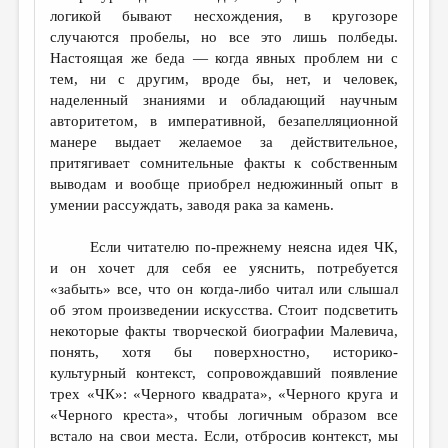
логикой бывают несхождения, в кругозоре
случаются пробелы, но все это лишь полбеды.
Настоящая же беда — когда явных проблем ни с
тем, ни с другим, вроде бы, нет, и человек,
наделенный знаниями и обладающий научным
авторитетом, в императивной, безапелляционной
манере выдает желаемое за действительное,
притягивает сомнительные факты к собственным
выводам и вообще приобрел недюжинный опыт в
умении рассуждать, заводя рака за камень.
Если читателю по-прежнему неясна идея ЧК,
и он хочет для себя ее уяснить, потребуется
«забыть» все, что он когда-либо читал или слышал
об этом произведении искусства. Стоит подсветить
некоторые факты творческой биографии Малевича,
понять, хотя бы поверхностно, историко-
культурный контекст, сопровождавший появление
трех «ЧК»: «Черного квадрата», «Черного круга и
«Черного креста», чтобы логичным образом все
встало на свои места. Если, отбросив контекст, мы