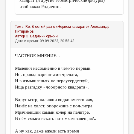
квадрат (и другие геометрические фигуры)
изображал Родченко.
Тема:
Re: В сотый раз о «Черном квадрате»
Александр
Питиримов
Автор
О. Бедный-Горький
Дата и время: 09.09.2023, 20:58:43
ЧАСТНОЕ МНЕНИЕ...
Малевич несомненно в чём-то первый.
Но, правда вариантами чревата,
И в измышленьях не переусердствуй,
Ища разгадку «чооорного квадрата».
Вдруг мэтр, наливши водки вместо чая,
Нанёс на холст, опорожнив с пол-литра,
Мрачнейший самый колер на палитре,
В нём смысл искать потомкам завещая?..
А ну как, даже ежели есть время