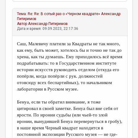
Тема:
Re: Re: В сотый раз о «Черном квадрате»
Александр
Питиримов
Автор
Александр Питиримов
Дата и время: 09.09.2023, 22:17:36
Саш, Малевичу платили за Квадраты не так много,
как ему, быть может, хотелось бы и точно не так до
хрена, как ты думаешь. Ему приходилось всё время
подрабатывать: то в Государственном институте
истории искусств руководить отделом (откуда его
попёрли, когда попёрли с рук. должностей
отовсюду всех беспартийных), то начальником
лаборатории в Русском музее.
Бенуа, если ты обратил внимание, я тоже
цитировал в своей заметке. Бенуа был вне себя от
ярости. По иронии судьбы (или чьей-то злой
иронии, вынудившей Бенуа перевернуться в гробу),
в наше время Черный квадрат находится в
постоянной экспозиции Русского музея — не где-