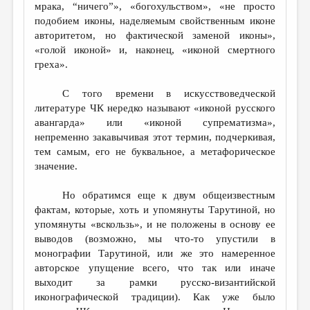
мрака, “ничего”», «богохульством», «не просто
подобием иконы, наделяемым свойственным иконе
авторитетом, но фактической заменой иконы»,
«голой иконой» и, наконец, «иконой смертного
греха».
С того времени в искусствоведческой
литературе ЧК нередко называют «иконой русского
авангарда» или «иконой супрематизма»,
непременно закавычивая этот термин, подчеркивая,
тем самым, его не буквальное, а метафорическое
значение.
Но обратимся еще к двум общеизвестным
фактам, которые, хоть и упомянуты Тарутиной, но
упомянуты «вскользь», и не положены в основу ее
выводов (возможно, мы что-то упустили в
монографии Тарутиной, или же это намеренное
авторское упущение всего, что так или иначе
выходит за рамки русско-византийской
иконографической традиции). Как уже было