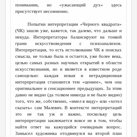
МАЛАЯ ПРОЗА
понимании, но «ужасающий дух» здесь
присутствует несомненно.
ЭССЕИСТИКА
ЛИТЕРАТУРОВЕДЕНИЕ
Попытки интерпретации «Черного квадрата»
(ЧК) зашли уже, кажется, так далеко, что дальше и
КУЛЬТУРОВЕДЕНИЕ
некуда. Интерпретаторы балансируют на тонкой
грани искусствоведения с психоанализом.
ПУБЛИЦИСТИКА
Интерпретация, то есть истолкование ЧК в поисках
РЕЦЕНЗИРОВАНИЕ
смысла, не только была и остается, уже более века,
целью самых разных научных открытий в области
ЦИКЛЫ ПУБЛИКАЦИЙ
искусствознания, но и является в известном роде
самоцелью: каждая новая и нетрадиционная
ТРЕДИАКОВСКИЙ
интерпретация становится тем «ценнее», чем она
МЕДИА
оригинальнее и сенсационнее предыдущих. За этим
давно не видно (да толком никогда и не было видно)
ВКОНТАКТЕ
того, что же, собственно, «имел в виду» или «хотел
сказать» сам Малевич. В контексте интерпретаций
это не так уж и важно, поскольку цель
интерпретации заключается вовсе не в том, чтобы
найти ответ на кажущийся очевидным вопрос.
Замысел художника отодвинулся на второй план