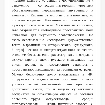
“Черном квадрате”», увидел в ЧК «приглашение к
отражению — со всеми паттернами, уровнями
абстрагирования, переживанием внутреннего и
внешнего». Картина от этого не стала понятнее, но
прозвучало красиво. Нынешние историки искусства
чувствуют себя вольготно: Малевича не спросишь,
зато открывается необозримое пространство, поле
непаханое для неуемного словотворчества. Но
сколь бессмысленно исследовать художественный
текст, вырванный из исторического, культурного,
биографического и интертекстуального контекста,
столь же бессмысленно рассматривать и отдельно
взятую картину эпохи русского символизма под
углом зрения, не позволяющим заглянуть в
пространство, находящееся за границами ее рамы.
Можно бесконечно долго вглядываться в ЧК,
погружаясь в медитативное состояние, и если
уровень вашей письменной речи при этом
достаточно высок, то и выдать субъективное
восприятие за объективную оценку не составит
большого труда. Искусствоведы — сродни
литературоведам — люди, плетущие словеса. С