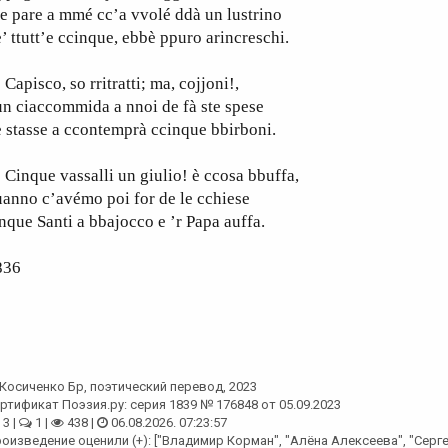
 pare a mmé cc’a vvolé ddà un lustrino
’ ttutt’e ccinque, ebbè ppuro arincreschi.
pisco, so rritratti; ma, cojjoni!,
n ciaccommida a nnoi de fà ste spese
 stasse a ccontemprà ccinque bbirboni.
nque vassalli un giulio! è ccosa bbuffa,
anno c’avémo poi for de le cchiese
nque Santi a bbajocco e ’r Papa auffa.
836
Косиченко Бр
, поэтический перевод, 2023
ртификат Поэзия.ру: серия 1839 № 176848 от 05.09.2023
3 |
1 |
438 |
06.08.2026. 07:23:57
оизведение оценили (+): ["Владимир Корман", "Алёна Алексеева", "Серг