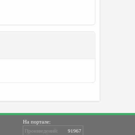
На портале:
Произведений:
91967