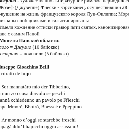
иберино
- художественно-литературное римское периодичес
 Жозеф (Джузеппе) Фиески - корсиканец, осуществивший 28 и
окушение на жизнь французского короля Луи-Филиппа; Море
ризнаны сообщниками и гильотинированы
 Имели хождение оттиски гравюр пяти святых, канонизирова
лаве с самим Папой
 Монеты Папской области:
аоло
=
Джулио
(10 байокко)
юстрино
= полпаоло (5 байокко)
iuseppe Gioachino Belli
 ritratti de lujjo
or mannatàro mio der Tibberino,
i nun zo ccosa diavolo se peschi
annà cchiedenno un pavolo pe Ffieschi
 ppe Mmorè, Bboirò, Bbesscè e Ppeppino.
r monno d’oggi se starebbe freschi
ppagà ddu’ bbajocchi oggni assassino!