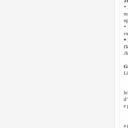
Т
*
п
п
*
г
*
П
Л
G
Li
S
le
d’
e
A
a 