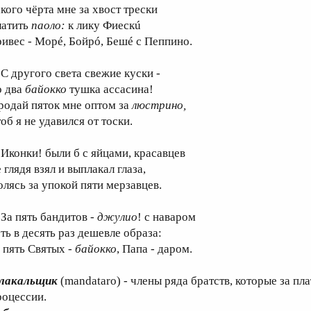
акого чёрта мне за хвост трески
латить
паоло:
к лику Фиескú
ривес - Морé, Бойрó, Бешé с Пеппино.
 другого света свежие куски -
о два
байокко
тушка ассасина!
родай пяток мне оптом за
люстрино,
об я не удавился от тоски.
конки! были б с яйцами, красавцев
 глядя взял и выплакал глаза,
олясь за упокой пяти мерзавцев.
а пять бандитов -
джулио
! с наваром
сть в десять раз дешевле образа:
 пять Святых -
байокко
, Папа - даром.
лакальщик
(mandataro) - члены ряда братств, которые за п
роцессии.