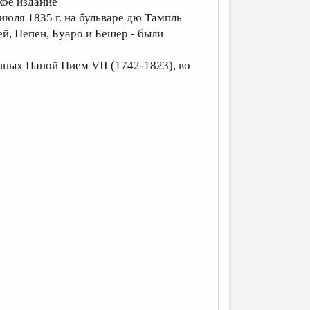
кое издание
юля 1835 г. на бульваре дю Тампль
й, Пепен, Буаро и Бешер - были
нных Папой Пием VII (1742-1823), во