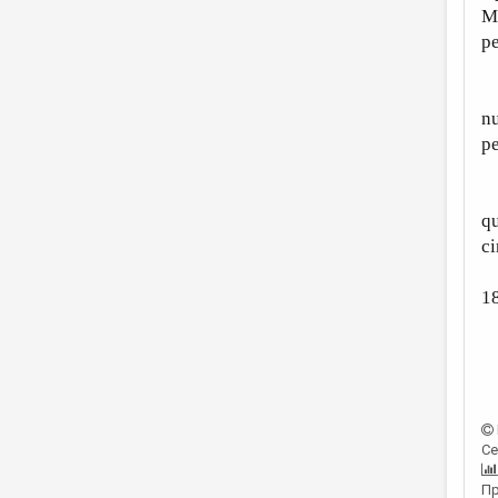
Me
pe
Ca
nu
pe
Ci
qu
ci
1
Се
Пр