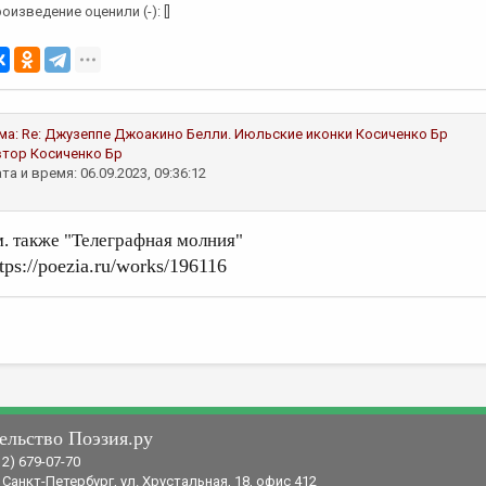
оизведение оценили (-): []
ма:
Re: Джузеппе Джоакино Белли. Июльские иконки
Косиченко Бр
втор
Косиченко Бр
та и время: 06.09.2023, 09:36:12
м. также "Телеграфная молния"
tps://poezia.ru/works/196116
ельство Поэзия.ру
12) 679-07-70
 Санкт-Петербург, ул. Хрустальная, 18, офис 412