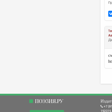
Пр
Те
А
Да
с
ht
ПОЭЗИЯ.РУ
Издат
+7 (8
192019,