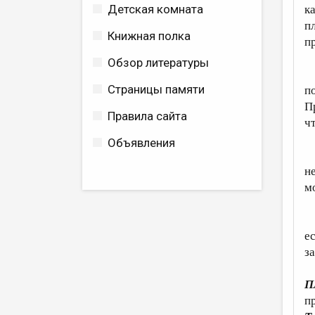
Детская комната
к
п
Книжная полка
п
Обзор литературы
С
Страницы памяти
п
П
Правила сайта
чт
Объявления
И
не
м
З
е
за
П
п