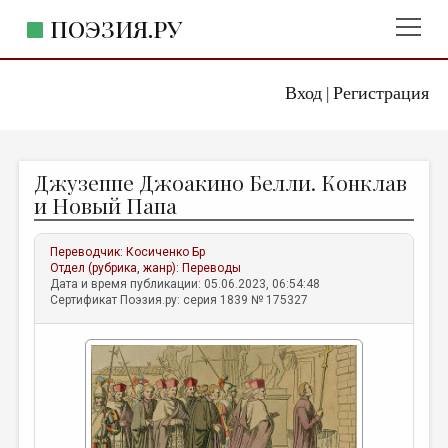
ПОЭЗИЯ.РУ
Вход
Регистрация
ГЛАВНОЕ МЕНЮ
|
ПОЭЗИЯ.РУ
ИЗДАТЕЛЬСТВО
Джузеппе Джоакино Белли. Конклав
ЖАНРЫ
и Новый Папа
АВТОРЫ
Переводчик:
Косиченко Бр
КОММЕНТАРИИ
Отдел (рубрика, жанр):
Переводы
Дата и время публикации: 05.06.2023, 06:54:48
ЛИТСАЛОН
Сертификат Поэзия.ру: серия 1839 № 175327
НОВОСТИ
ПРАВИЛА САЙТА
ОТДЕЛЫ И РУБРИКИ
ИЗБРАННОЕ