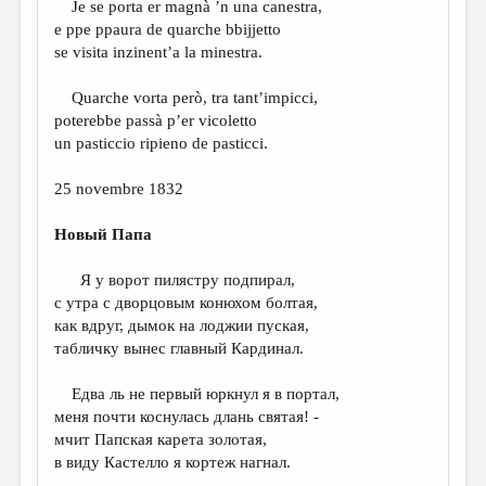
Je se porta er magnà ’n una canestra,
e ppe ppaura de quarche bbijjetto
se visita inzinent’a la minestra.
Quarche vorta però, tra tant’impicci,
poterebbe passà p’er vicoletto
un pasticcio ripieno de pasticci.
25 novembre 1832
Новый Папа
Я у ворот пилястру подпирал,
с утра с дворцовым конюхом болтая,
как вдруг, дымок на лоджии пуская,
табличку вынес главный Кардинал.
Едва ль не первый юркнул я в портал,
меня почти коснулась длань святая! -
мчит Папская карета золотая,
в виду Кастелло я кортеж нагнал.