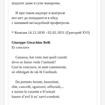
МАЛАЯ ПРОЗА
шуруют даже в супе макароны.
ЭССЕИСТИКА
И при таком надзоре и контроле
ЛИТЕРАТУРОВЕДЕНИЕ
нет-нет да попадаются в обед
с начинкой несъедобной профитроли.
КУЛЬТУРОВЕДЕНИЕ
* Конклав 14.12.1830 - 02.02.1831 (Григорий XVI)
ПУБЛИЦИСТИКА
РЕЦЕНЗИРОВАНИЕ
Giuseppe Gioachino Belli
Er concrave
ЦИКЛЫ ПУБЛИКАЦИЙ
Ganassa, hai visto mai queli casotti
ТРЕДИАКОВСКИЙ
dove se fanno vede l’animali?
МЕДИА
Cusí in concrave, in tanti cammerotti,
sò obbrigati de stà lli Cardinali.
ВКОНТАКТЕ
Da pertutto ferrate, bussolotti,
rôte, cancelli, sguizzeri, uffizziali,...
e inzino le cassette e ll’orinali
hanno d’avé li su’ sarvi-condotti.