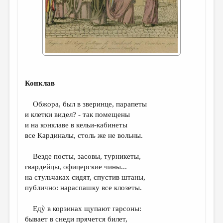
ДАЙДЖЕСТ
ПРОИЗВЕДЕНИЯ
ПЕРЕВОДЫ
КОНКУРСЫ
Конклав
ДЕТСКАЯ КОМНАТА
КНИЖНАЯ ПОЛКА
Обжора, был в зверинце, парапеты
и клетки видел? - так помещены
ОБЗОР ЛИТЕРАТУРЫ
и на конклаве в кельи-кабинеты
все Кардиналы, столь же не вольны.
СТРАНИЦЫ ПАМЯТИ
ОБЪЯВЛЕНИЯ
Везде посты, засовы, турникеты,
гвардейцы, офицерские чины...
КОЛОНКА РЕДАКТОРА
на стульчаках сидят, спустив штаны,
публично: нараспашку все клозеты.
РЕДКОЛЛЕГИЯ
ОТ РЕДАКЦИИ
Едỳ в корзинах щупают гарсоны:
бывает в снеди прячется билет,