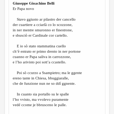
Giuseppe Gioachino Belli
Er Papa novo
Stavo ggiusto ar pilastro der cancello
der cuartiere a cciarlà co
lo scozzone,
in ner mentre smuronno er finestrone,
e sbusciò er Cardinale cor cartello.
E io sò stato stammatina cuello
ch’è entrato er primo drento in ner portone
cuanno er Papa saliva in carrozzone,
e l’ho arivisto poi sott’a ccastello.
Poi sò ccurzo a Ssampietro; ma le ggente
ereno tante in Chiesa, bbuggiaralle,
che de funzione nun ne so ddí ggnente.
In cuanto sia portallo su le spalle
l’ho vvisto, ma vvolevo puramente
vedé ccome je bbrusceno le palle.