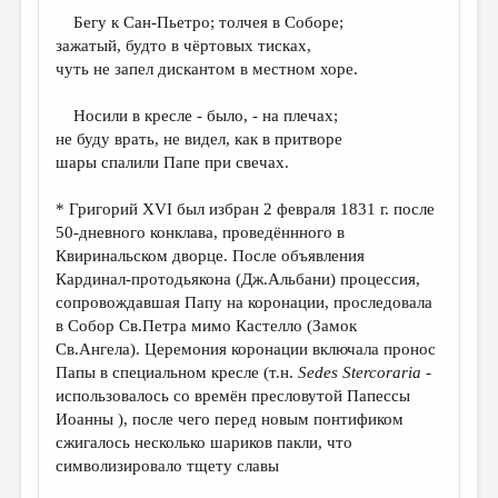
Бегу к Сан-Пьетро; толчея в Соборе;
зажатый, будто в чёртовых тисках,
чуть не запел дискантом в местном хоре.
Носили в кресле - было, - на плечах;
не буду врать, не видел, как в притворе
шары спалили Папе при свечах.
* Григорий XVI был избран 2 февраля 1831 г. после
50-дневного конклава, проведённного в
Квиринальском дворце. После объявления
Кардинал-протодьякона (Дж.Альбани) процессия,
сопровождавшая Папу на коронации, проследовала
в Собор Св.Петра мимо Кастелло (Замок
Св.Ангела). Церемония коронации включала пронос
Папы в специальном кресле (т.н.
Sedes
Stercoraria
-
использовалось со времён пресловутой Папессы
Иоанны ), после чего перед новым понтификом
сжигалось несколько шариков пакли, что
символизировало тщету славы