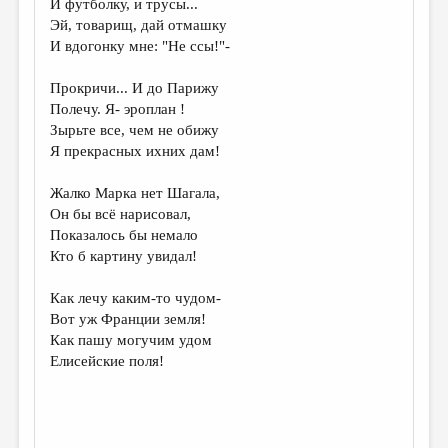
И футболку, и трусы...
Эй, товарищ, дай отмашку
ДАЙДЖЕСТ
И вдогонку мне: "Не ссы!"-
ПРОИЗВЕДЕНИЯ
Прокричи... И до Парижу
ПЕРЕВОДЫ
Полечу. Я- эроплан !
Зырьте все, чем не обижу
КОНКУРСЫ
Я прекрасных ихних дам!
ДЕТСКАЯ КОМНАТА
Жалко Марка нет Шагала,
КНИЖНАЯ ПОЛКА
Он бы всё нарисовал,
Показалось бы немало
ОБЗОР ЛИТЕРАТУРЫ
Кто б картину увидал!
СТРАНИЦЫ ПАМЯТИ
Как лечу каким-то чудом-
ОБЪЯВЛЕНИЯ
Вот уж Франции земля!
Как пашу могучим удом
КОЛОНКА РЕДАКТОРА
Елисейские поля!
РЕДКОЛЛЕГИЯ
ОТ РЕДАКЦИИ