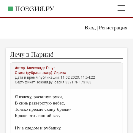
ПОЭЗИЯ.РУ
Вход
Регистрация
ГЛАВНОЕ МЕНЮ
|
ПОЭЗИЯ.РУ
ИЗДАТЕЛЬСТВО
Лечу в Париж!
ЖАНРЫ
АВТОРЫ
Автор:
Александр Ганул
Отдел (рубрика, жанр):
Лирика
КОММЕНТАРИИ
Дата и время публикации: 11.02.2023, 11:54:22
Сертификат Поэзия.ру: серия 3391 № 173168
ЛИТСАЛОН
Я взлечу, раскинув руки,
НОВОСТИ
В синь развёрстую небес,
ПРАВИЛА САЙТА
Только прежде скину брюки-
Брюки это лишний вес,
ОТДЕЛЫ И РУБРИКИ
Ну а следом и рубашку,
ИЗБРАННОЕ