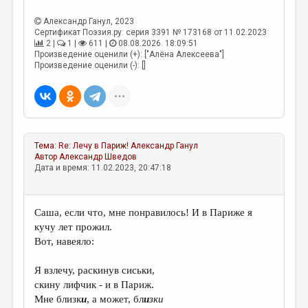
МАЛАЯ ПРОЗА
Александр Ганул
, 2023
ЭССЕИСТИКА
Сертификат Поэзия.ру: серия 3391 № 173168 от 11.02.2023
2 |
1 |
611 |
08.08.2026. 18:09:51
ЛИТЕРАТУРОВЕДЕНИЕ
Произведение оценили (+): ["Алёна Алексеева"]
Произведение оценили (-): []
КУЛЬТУРОВЕДЕНИЕ
ПУБЛИЦИСТИКА
РЕЦЕНЗИРОВАНИЕ
Тема:
Re: Лечу в Париж!
Александр Ганул
ЦИКЛЫ ПУБЛИКАЦИЙ
Автор
Александр Шведов
Дата и время: 11.02.2023, 20:47:18
ТРЕДИАКОВСКИЙ
МЕДИА
Саша, если что, мне понравилось! И в Париже я
ВКОНТАКТЕ
кучу лет прожил.
Вот, навеяло:
Я взлечу, раскинув сиськи,
скину лифчик - и в Париж.
Мне близк
и
, а может, бл
и
зки