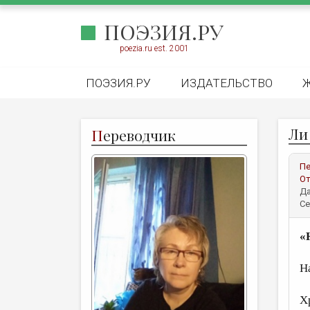
ПОЭЗИЯ.РУ
poezia.ru est. 2001
ПОЭЗИЯ.РУ
ИЗДАТЕЛЬСТВО
Ли 
П
ереводчик
Пе
От
Да
Се
«
Н
п
Х