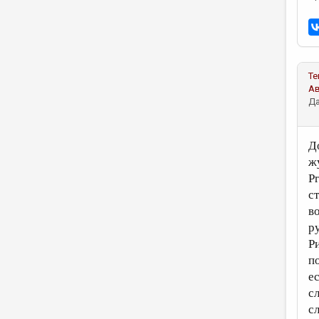
Те
А
Да
Д
ж
P
с
в
р
Р
п
е
с
с