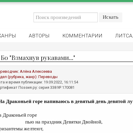
ЖАНРЫ
АВТОРЫ
КОММЕНТАРИИ
ЛИТСА
Бо "Взмахнув рукавами..."
реводчик:
Алёна Алексеева
дел (рубрика, жанр):
Переводы
та и время публикации: 19.09.2022, 16:11:54
ртификат Поэзия.ру: серия 338 № 170081
На Драконьей горе напиваюсь в девятый день девятой л
а Драконьей горе
ью на праздник Девятки Двойной,
ризантемы желтеют,