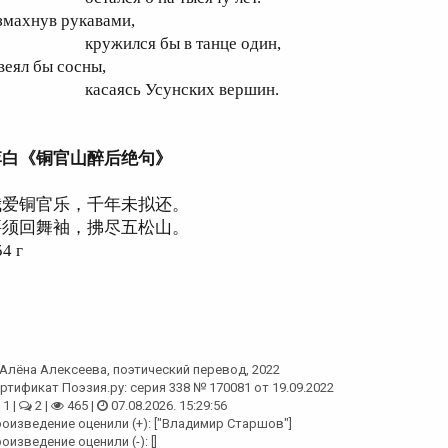
змахнув рукавами,
ружился бы в танце один,
веял бы сосны,
асаясь Усунских вершин.
李白《铜官山醉后绝句》
我爱铜官乐，千年未拟还。
要须回舞袖，拂尽五松山。
54 г
Алёна Алексеева
, поэтический перевод, 2022
ртификат Поэзия.ру: серия 338 № 170081 от 19.09.2022
1 |
2 |
465 |
07.08.2026. 15:29:56
оизведение оценили (+): ["Владимир Старшов"]
оизведение оценили (-): []