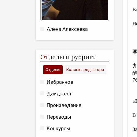
с
В
м
Но
Алёна Алексеева
я
О
тделы и рубрики
Отделы
Колонка редактора
7
Избранное
Дайджест
«
Произведения
В
Переводы
м
Конкурсы
З
о