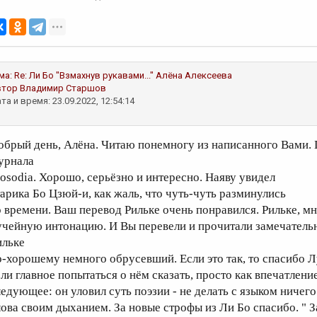
ма:
Re: Ли Бо "Взмахнув рукавами..."
Алёна Алексеева
втор
Владимир Старшов
та и время: 23.09.2022, 12:54:14
обрый день, Алёна. Читаю понемногу из написанного Вами. 
урнала
rosodia. Хорошо, серьёзно и интересно. Наяву увидел
тарика Бо Цзюй-и, как жаль, что чуть-чуть разминулись
о времени. Ваш перевод Рильке очень понравился. Рильке, м
учейную интонацию. И Вы перевели и прочитали замечательно
ильке
о-хорошему немного обрусевший. Если это так, то спасибо 
сли главное попытаться о нём сказать, просто как впечатление
ледующее: он уловил суть поэзии - не делать с языком ничего
лова своим дыханием. За новые строфы из Ли Бо спасибо. " З