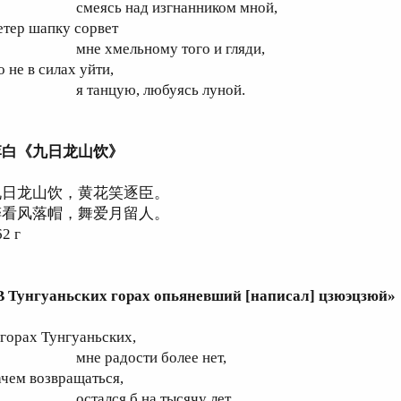
меясь над изгнанником мной,
етер шапку сорвет
не хмельному того и гляди,
 не в силах уйти,
 танцую, любуясь луной.
李白《九日龙山饮》
九日龙山饮，黄花笑逐臣。
醉看风落帽，舞爱月留人。
62 г
В Тунгуаньских горах опьяневший [написал] цзюэцзюй»
 горах Тунгуаньских,
не радости более нет,
ачем возвращаться,
стался б на тысячу лет.