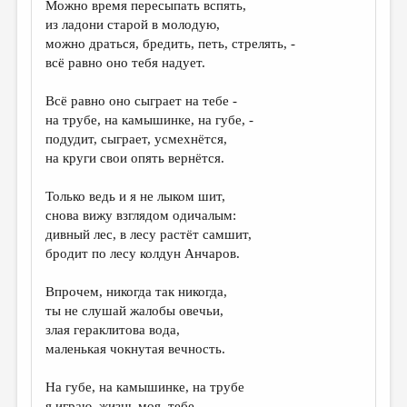
Можно время пересыпать вспять,
из ладони старой в молодую,
ДАЙДЖЕСТ
можно драться, бредить, петь, стрелять, -
ПРОИЗВЕДЕНИЯ
всё равно оно тебя надует.
ПЕРЕВОДЫ
Всё равно оно сыграет на тебе -
на трубе, на камышинке, на губе, -
КОНКУРСЫ
подудит, сыграет, усмехнётся,
ДЕТСКАЯ КОМНАТА
на круги свои опять вернётся.
КНИЖНАЯ ПОЛКА
Только ведь и я не лыком шит,
снова вижу взглядом одичалым:
ОБЗОР ЛИТЕРАТУРЫ
дивный лес, в лесу растёт самшит,
СТРАНИЦЫ ПАМЯТИ
бродит по лесу колдун Анчаров.
ОБЪЯВЛЕНИЯ
Впрочем, никогда так никогда,
ты не слушай жалобы овечьи,
КОЛОНКА РЕДАКТОРА
злая гераклитова вода,
РЕДКОЛЛЕГИЯ
маленькая чокнутая вечность.
ОТ РЕДАКЦИИ
На губе, на камышинке, на трубе
я играю, жизнь моя, тебе,