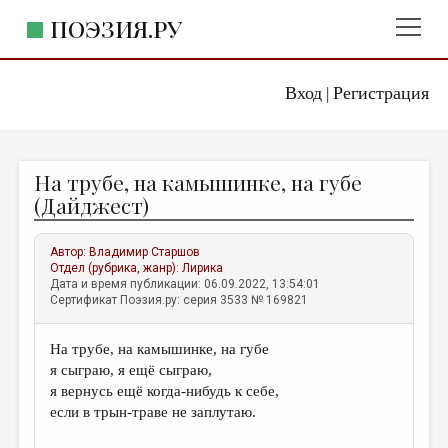
ПОЭЗИЯ.РУ
Вход
Регистрация
ГЛАВНОЕ МЕНЮ
|
ПОЭЗИЯ.РУ
ИЗДАТЕЛЬСТВО
На трубе, на камышинке, на губе
ЖАНРЫ
(Дайджест)
АВТОРЫ
Автор:
Владимир Старшов
КОММЕНТАРИИ
Отдел (рубрика, жанр):
Лирика
Дата и время публикации: 06.09.2022, 13:54:01
ЛИТСАЛОН
Сертификат Поэзия.ру: серия 3533 № 169821
НОВОСТИ
На трубе, на камышинке, на губе
ПРАВИЛА САЙТА
я сыграю, я ещё сыграю,
я вернусь ещё когда-нибудь к себе,
ОТДЕЛЫ И РУБРИКИ
если в трын-траве не заплутаю.
ИЗБРАННОЕ