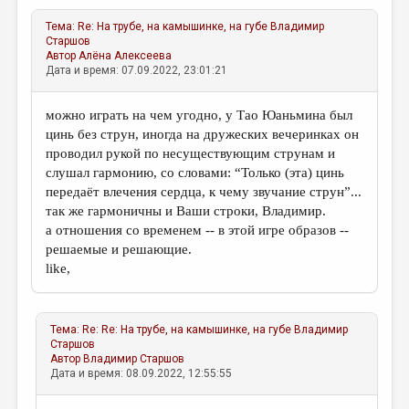
Тема:
Re: На трубе, на камышинке, на губе
Владимир
Старшов
Автор
Алёна Алексеева
Дата и время: 07.09.2022, 23:01:21
можно играть на чем угодно, у Тао Юаньмина был
цинь без струн, иногда на дружеских вечеринках он
проводил рукой по несуществующим струнам и
слушал гармонию, со словами: “Только (эта) цинь
передаёт влечения сердца, к чему звучание струн”...
так же гармоничны и Ваши строки, Владимир.
а отношения со временем -- в этой игре образов --
решаемые и решающие.
like,
Тема:
Re: Re: На трубе, на камышинке, на губе
Владимир
Старшов
Автор
Владимир Старшов
Дата и время: 08.09.2022, 12:55:55