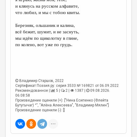
МАЛАЯ ПРОЗА
и клянусь на русском алфавите,
ЭССЕИСТИКА
что любил, и мы с тобою квиты.
ЛИТЕРАТУРОВЕДЕНИЕ
Березняк, ольшаник и калина,
всё бежит, шумит, и не заснуть,
КУЛЬТУРОВЕДЕНИЕ
мы идём по щиколотку в глине,
ПУБЛИЦИСТИКА
по колено, вот уже по грудь.
РЕЦЕНЗИРОВАНИЕ
ЦИКЛЫ ПУБЛИКАЦИЙ
ТРЕДИАКОВСКИЙ
Владимир Старшов
, 2022
Сертификат Поэзия.ру: серия 3533 № 169821 от 06.09.2022
МЕДИА
Рекомендованное |
5 |
2 |
1387 |
09.08.2026.
06:08:58
ВКОНТАКТЕ
Произведение оценили (+): ["Нина Есипенко (Флейта
Бутугычаг) °", "Алёна Алексеева", "Владимир Мялин"]
Произведение оценили (-): []