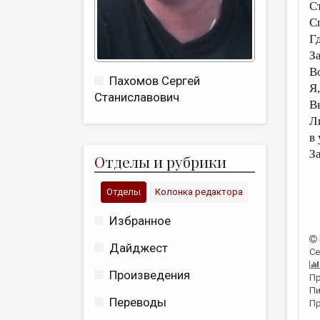
С
С
Г
З
В
Пахомов Сергей
Я
Станиславович
В
Л
в
З
О
тделы и рубрики
Отделы
Колонка редактора
Избранное
Дайджест
Се
Произведения
Пр
Пи
Переводы
Пр