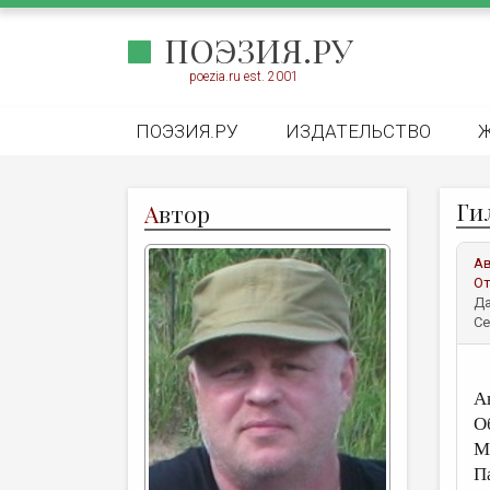
ПОЭЗИЯ.РУ
poezia.ru est. 2001
ПОЭЗИЯ.РУ
ИЗДАТЕЛЬСТВО
Ги
А
втор
А
От
Да
Се
А
О
М
П