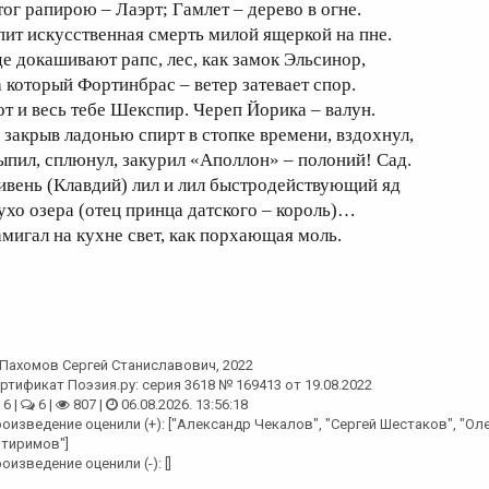
тог рапирою – Лаэрт; Гамлет – дерево в огне.
пит искусственная смерть милой ящеркой на пне.
де докашивают рапс, лес, как замок Эльсинор,
а который Фортинбрас – ветер затевает спор.
от и весь тебе Шекспир. Череп Йорика – валун.
, закрыв ладонью спирт в стопке времени, вздохнул,
ыпил, сплюнул, закурил «Аполлон» – полоний! Сад.
ивень (Клавдий) лил и лил быстродействующий яд
 ухо озера (отец принца датского – король)…
амигал на кухне свет, как порхающая моль.
Пахомов Сергей Станиславович
, 2022
ртификат Поэзия.ру: серия 3618 № 169413 от 19.08.2022
6 |
6 |
807 |
06.08.2026. 13:56:18
оизведение оценили (+): ["Александр Чекалов", "Сергей Шестаков", "Ол
тиримов"]
оизведение оценили (-): []