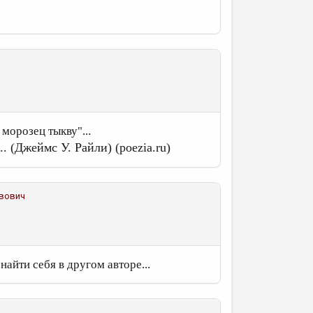
морозец тыкву"...
. (Джеймс У. Райли) (poezia.ru)
авович
найти себя в другом авторе...