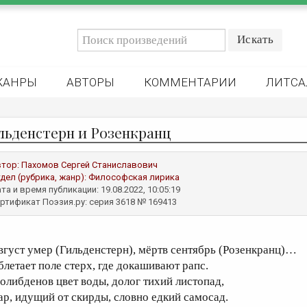
ЖАНРЫ
АВТОРЫ
КОММЕНТАРИИ
ЛИТСА
льденстерн и Розенкранц
втор:
Пахомов Сергей Станиславович
дел (рубрика, жанр):
Философская лирика
та и время публикации: 19.08.2022, 10:05:19
ртификат Поэзия.ру: серия 3618 № 169413
вгуст умер (Гильденстерн), мёртв сентябрь (Розенкранц)…
блетает поле стерх, где докашивают рапс.
олибденов цвет воды, долог тихий листопад,
ар, идущий от скирды, словно едкий самосад.