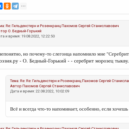
ма:
Re: Гильденстерн и Розенкранц
Пахомов Сергей Станиславович
втор
О. Бедный-Горький
та и время: 19.08.2022, 12:22:50
 непонятно, но почему-то слегонца напомнило мне "Серебрит 
оэзия.ру - О. Бедный-Горький - - серебрит морозец тыкву..
Тема:
Re: Re: Гильденстерн и Розенкранц
Пахомов Сергей Станисл
Автор
Пахомов Сергей Станиславович
Дата и время: 22.08.2022, 10:02:09
Всё и всегда что-то напоминает, особенно, если хочешь 
ма:
Re: Гильденстерн и Розенкранц
Пахомов Сергей Станиславович