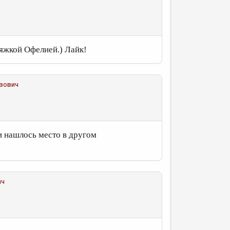
няжкой Офелией.) Лайк!
авович
и нашлось место в другом
ич