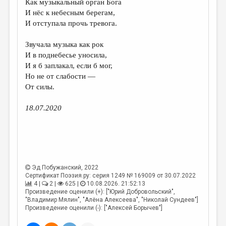
Как музыкальный орган Бога
И нёс к небесным берегам,
ДАЙДЖЕСТ
И отступала прочь тревога.
ПРОИЗВЕДЕНИЯ
Звучала музыка как рок
ПЕРЕВОДЫ
И в поднебесье уносила,
И я б заплакал, если б мог,
КОНКУРСЫ
Но не от слабости —
ДЕТСКАЯ КОМНАТА
От силы.
КНИЖНАЯ ПОЛКА
18.07.2020
ОБЗОР ЛИТЕРАТУРЫ
СТРАНИЦЫ ПАМЯТИ
ОБЪЯВЛЕНИЯ
Эд Побужанский
, 2022
Сертификат Поэзия.ру: серия 1249 № 169009 от 30.07.2022
КОЛОНКА РЕДАКТОРА
4 |
2 |
625 |
10.08.2026. 21:52:13
Произведение оценили (+): ["Юрий Добровольский",
РЕДКОЛЛЕГИЯ
"Владимир Мялин", "Алёна Алексеева", "Николай Сундеев"]
Произведение оценили (-): ["Алексей Борычев"]
ОТ РЕДАКЦИИ