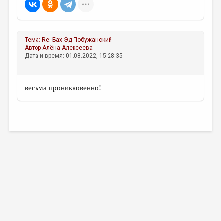
МАЛАЯ ПРОЗА
ЭССЕИСТИКА
ЛИТЕРАТУРОВЕДЕНИЕ
Тема:
Re: Бах
Эд Побужанский
Автор
Алёна Алексеева
КУЛЬТУРОВЕДЕНИЕ
Дата и время: 01.08.2022, 15:28:35
ПУБЛИЦИСТИКА
весьма проникновенно!
РЕЦЕНЗИРОВАНИЕ
ЦИКЛЫ ПУБЛИКАЦИЙ
ТРЕДИАКОВСКИЙ
МЕДИА
ВКОНТАКТЕ