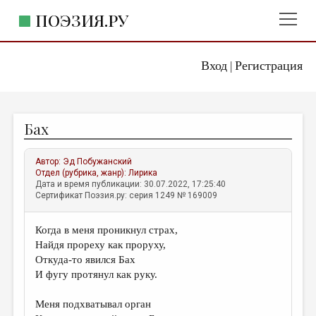
ПОЭЗИЯ.РУ
Вход
Регистрация
ГЛАВНОЕ МЕНЮ
|
ПОЭЗИЯ.РУ
ИЗДАТЕЛЬСТВО
Бах
ЖАНРЫ
АВТОРЫ
Автор:
Эд Побужанский
Отдел (рубрика, жанр):
Лирика
КОММЕНТАРИИ
Дата и время публикации: 30.07.2022, 17:25:40
Сертификат Поэзия.ру: серия 1249 № 169009
ЛИТСАЛОН
Когда в меня проникнул страх,
НОВОСТИ
Найдя прореху как проруху,
ПРАВИЛА САЙТА
Откуда-то явился Бах
И фугу протянул как руку.
ОТДЕЛЫ И РУБРИКИ
Меня подхватывал орган
ИЗБРАННОЕ