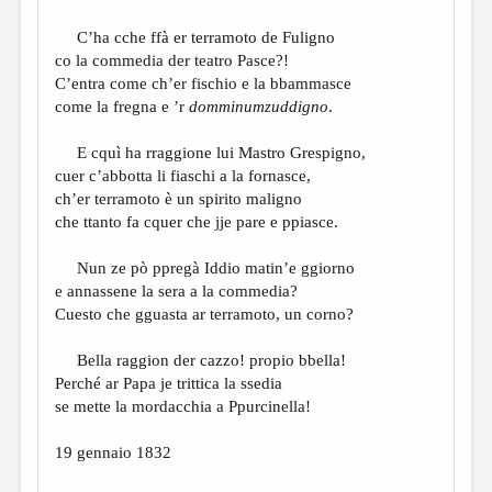
C’ha cche ffà er terramoto de Fuligno
co la commedia der teatro Pasce?!
C’entra come ch’er fischio e la bbammasce
come la fregna e ’r
domminumzuddigno
.
E cquì ha rraggione lui Mastro Grespigno,
cuer c’abbotta li fiaschi a la fornasce,
ch’er terramoto è un spirito maligno
che ttanto fa cquer che jje pare e ppiasce.
Nun ze pò ppregà Iddio matin’e ggiorno
e annassene la sera a la commedia?
Cuesto che gguasta ar terramoto, un corno?
Bella raggion der cazzo! propio bbella!
Perché ar Papa je trittica la ssedia
se mette la mordacchia a Ppurcinella!
19 gennaio 1832