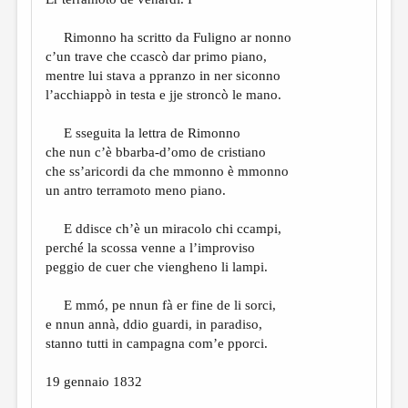
МАЛАЯ ПРОЗА
ЭССЕИСТИКА
Rimonno ha scritto da Fuligno ar nonno
c’un trave che ccascò dar primo piano,
ЛИТЕРАТУРОВЕДЕНИЕ
mentre lui stava a ppranzo in ner siconno
l’acchiappò in testa e jje stroncò le mano.
КУЛЬТУРОВЕДЕНИЕ
ПУБЛИЦИСТИКА
E sseguita la lettra de Rimonno
che nun c’è bbarba-d’omo de cristiano
РЕЦЕНЗИРОВАНИЕ
che ss’aricordi da che mmonno è mmonno
un antro terramoto meno piano.
ЦИКЛЫ ПУБЛИКАЦИЙ
ТРЕДИАКОВСКИЙ
E ddisce ch’è un miracolo chi ccampi,
perché la scossa venne a l’improviso
МЕДИА
peggio de cuer che viengheno li lampi.
ВКОНТАКТЕ
E mmó, pe nnun fà er fine de li sorci,
e nnun annà, ddio guardi, in paradiso,
stanno tutti in campagna com’e pporci.
19 gennaio 1832