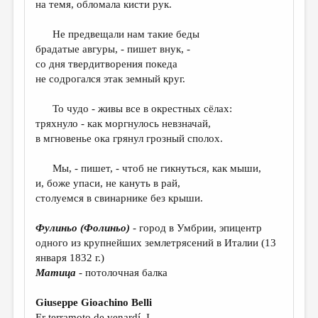
на темя, обломала кисти рук.
ДАЙДЖЕСТ
Не предвещали нам такие беды
ПРОИЗВЕДЕНИЯ
брадатые авгуры, - пишет внук, -
со дня твердитворения покеда
ПЕРЕВОДЫ
не содрогался этак земный круг.
КОНКУРСЫ
То чудо - живы все в окрестных сёлах:
ДЕТСКАЯ КОМНАТА
тряхнуло - как моргнулось невзначай,
в мгновенье ока грянул грозный сполох.
КНИЖНАЯ ПОЛКА
Мы, - пишет, - чтоб не гикнуться, как мыши,
ОБЗОР ЛИТЕРАТУРЫ
и, боже упаси, не кануть в рай,
СТРАНИЦЫ ПАМЯТИ
столуемся в свинарнике без крыши.
ОБЪЯВЛЕНИЯ
Фулиньо (Фолиньо)
- город в Умбрии, эпицентр
одного из крупнейших землетрясений в Италии (13
КОЛОНКА РЕДАКТОРА
января 1832 г.)
РЕДКОЛЛЕГИЯ
Матица
- потолочная балка
ОТ РЕДАКЦИИ
Giuseppe Gioachino Belli
Er terramoto de venardí. I