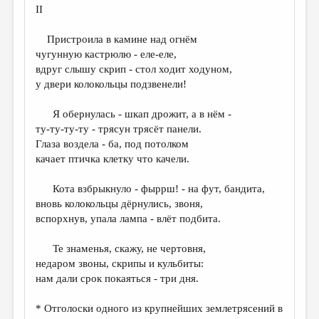
II
Пристроила в камине над огнём
чугунную кастрюлю - еле-еле,
вдруг слышу скрип - стол ходит ходуном,
у двери колокольцы подзвенели!
Я обернулась - шкап дрожит, а в нём -
ту-ту-ту-ту - трясун трясёт панели.
Глаза воздела - ба, под потолком
качает птичка клетку что качели.
Кота взбрыкнуло - фыррш! - на фут, бандита,
вновь колокольцы дёрнулись, звоня,
вспорхнув, упала лампа - влёт подбита.
Те знаменья, скажу, не чертовня,
недаром звоны, скрипы и кульбиты:
нам дали срок покаяться - три дня.
* Отголоски одного из крупнейших землетрясений в