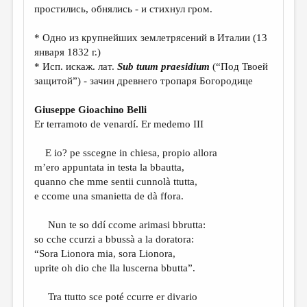
простились, обнялись - и стихнул гром.
* Одно из крупнейших землетрясений в Италии (13
января 1832 г.)
* Исп. искаж. лат.
Sub
tuum
praesidium
(“Под Твоей
защитой”) - зачин древнего тропаря Богородице
Giuseppe Gioachino Belli
Er terramoto de venardí. Er medemo III
E io? pe sscegne in chiesa, propio allora
m’ero appuntata in testa la bbautta,
quanno che mme sentii cunnolà ttutta,
e ccome una smanietta de dà ffora.
Nun te so ddí ccome arimasi bbrutta:
so cche ccurzi a bbussà a la doratora:
“Sora Lionora mia, sora Lionora,
uprite oh dio che lla luscerna bbutta”.
Tra ttutto sce poté ccurre er divario