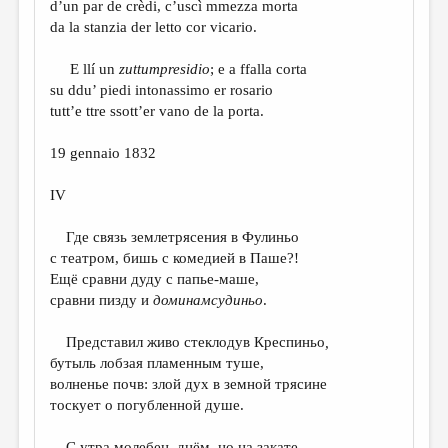
d’un par de crèdi, c’uscì mmezza morta
da la stanzia der letto cor vicario.
E llí un
zuttumpresidio
; e a ffalla corta
su ddu’ piedi intonassimo er rosario
tutt’e ttre ssott’er vano de la porta.
19 gennaio 1832
IV
Где связь землетрясения в Фулиньо
с театром, бишь с комедией в Паше?!
Ещё сравни дуду с папье-маше,
сравни пизду и
доминамсудиньо
.
Представил живо стеклодув Креспиньо
,
бутыль лобзая пламенным туше,
волненье почв: злой дух в земной трясине
тоскует о погубленной душе.
С утра молебен, днём, но на закате