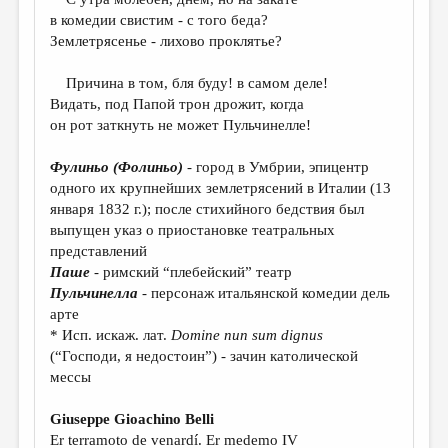
в комедии свистим - с того беда?
Землетрясенье - лихово проклятье?
Причина в том, бля буду! в самом деле!
Видать, под Папой трон дрожит, когда
он рот заткнуть не может Пульчинелле!
Фулиньо (Фолиньо)
- город в Умбрии, эпицентр
одного их крупнейших землетрясений в Италии (13
января 1832 г.); после стихийного бедствия был
выпущен указ о приостановке театральных
представлений
Паше
- римский “плебейский” театр
Пульчинелла
- персонаж итальянской комедии дель
арте
* Исп. искаж. лат.
Domine
nun
sum
dignus
(“Господи, я недостоин”) - зачин католической
мессы
Giuseppe Gioachino Belli
Er terramoto de venardí. Er medemo IV