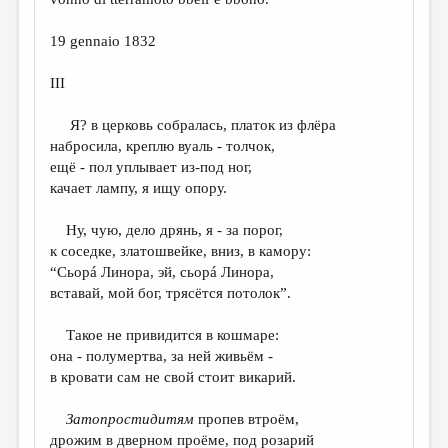
19 gennaio 1832
III
Я? в церковь собралась, платок из флёра
набросила, креплю вуаль - толчок,
ещё - пол уплывает из-под ног,
качает лампу, я ищу опору.
Ну, чую, дело дрянь, я - за порог,
к соседке, златошвейке, вниз, в камору:
“Сьорá Линора, эй, сьорá Линора,
вставай, мой бог, трясётся потолок”.
Такое не привидится в кошмаре:
она - полумертва, за ней живьём -
в кровати сам не свой стоит викарий.
Затопростидитям
пропев втроём,
дрожим в дверном проёме, под розарий