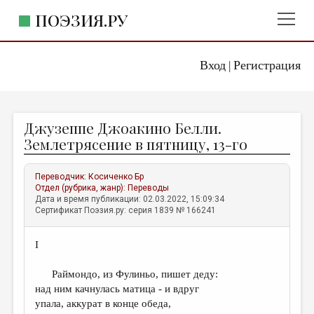
ПОЭЗИЯ.РУ
Вход
Регистрация
ГЛАВНОЕ МЕНЮ
|
ПОЭЗИЯ.РУ
ИЗДАТЕЛЬСТВО
Джузеппе Джоакино Белли.
ЖАНРЫ
Землетрясение в пятницу, 13-го
АВТОРЫ
Переводчик:
Косиченко Бр
КОММЕНТАРИИ
Отдел (рубрика, жанр):
Переводы
Дата и время публикации: 02.03.2022, 15:09:34
ЛИТСАЛОН
Сертификат Поэзия.ру: серия 1839 № 166241
НОВОСТИ
I
ПРАВИЛА САЙТА
Раймондо, из Фулиньо, пишет деду:
ОТДЕЛЫ И РУБРИКИ
над ним качнулась матица - и вдруг
упала, аккурат в конце обеда,
ИЗБРАННОЕ