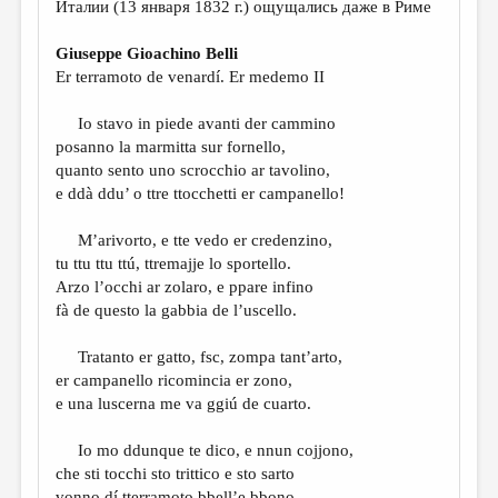
Италии (13 января 1832 г.) ощущались даже в Риме
Giuseppe Gioachino Belli
Er terramoto de venardí. Er medemo II
Io stavo in piede avanti der cammino
posanno la marmitta sur fornello,
quanto sento uno scrocchio ar tavolino,
e ddà ddu’ o ttre ttocchetti er campanello!
M’arivorto, e tte vedo er credenzino,
tu ttu ttu ttú, ttremajje lo sportello.
Arzo l’occhi ar zolaro, e ppare infino
fà de questo la gabbia de l’uscello.
Tratanto er gatto, fsc, zompa tant’arto,
er campanello ricomincia er zono,
e una luscerna me va ggiú de cuarto.
Io mo ddunque te dico, e nnun cojjono,
che sti tocchi sto trittico e sto sarto
vonno dí tterramoto bbell’e bbono.