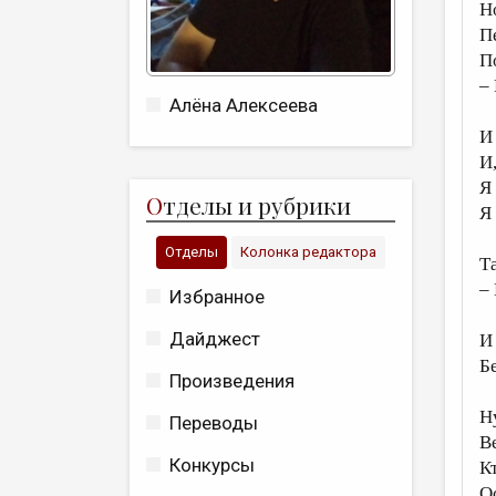
Н
П
П
–
Алёна Алексеева
И
И
Я
О
тделы и рубрики
Я
Отделы
Колонка редактора
Т
–
Избранное
Дайджест
И 
Б
Произведения
Ну
Переводы
В
Конкурсы
К
О