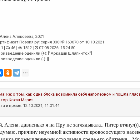
Алёна Алексеева
, 2021
ртификат Поэзия.ру: серия 338 № 163670 от 10.10.2021
1 |
46 |
1812 |
07.08.2026. 15:24:50
оизведение оценили (+): ["Аркадий Шляпинтох"]
оизведение оценили (-): []
ма:
Re: о том, как одна блоха возомнила себя наполеоном и пошла пляс
втор
Кохан Мария
та и время: 12.10.2021, 11:01:44
й, Алена, давненько я на Пру не заглядывала.. Питер втянул))
 думаю, причину неуемной активности кровососущего насеко
оздуха промышленными отходами в среде его обитания... Моз