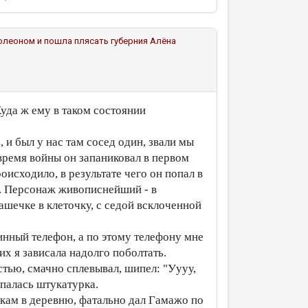
аполеоном и пошла плясать губерния
Алёна
Куда ж ему в таком состоянии
 и был у нас там сосед один, звали мы
время войны он запаниковал в первом
оисходило, в результате чего он попал в
у. Персонаж живописнейший - в
шечке в клеточку, с седой всклоченной
нный телефон, а по этому телефону мне
их я зависала надолго поболтать.
стью, смачно сплевывал, шипел: "Уууу,
ыпалась штукатурка.
икам в деревню, фатально дал Гамажо по