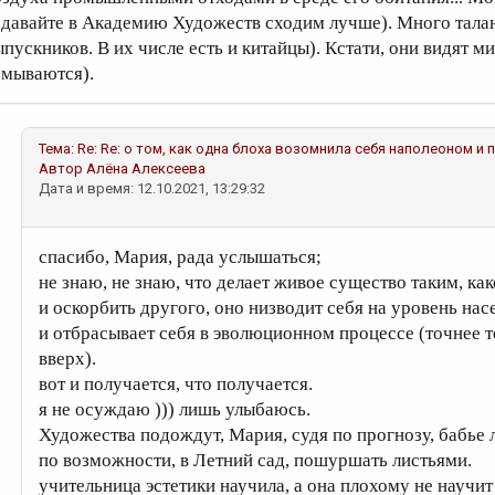
 давайте в Академию Художеств сходим лучше). Много тала
ыпускников. В их числе есть и китайцы). Кстати, они видят м
змываются).
Тема:
Re: Re: о том, как одна блоха возомнила себя наполеоном и
Автор
Алёна Алексеева
Дата и время: 12.10.2021, 13:29:32
спасибо, Мария, рада услышаться;
не знаю, не знаю, что делает живое существо таким, как
и оскорбить другого, оно низводит себя на уровень нас
и отбрасывает себя в эволюционном процессе (точнее т
вверх).
вот и получается, что получается.
я не осуждаю ))) лишь улыбаюсь.
Художества подождут, Мария, судя по прогнозу, бабье л
по возможности, в Летний сад, пошуршать листьями.
учительница эстетики научила, а она плохому не научит 