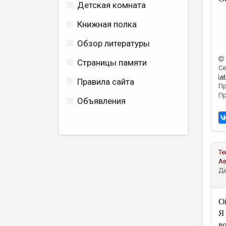
Детская комната
Книжная полка
Обзор литературы
Страницы памяти
Се
Правила сайта
Пр
Пр
Объявления
Те
А
Да
О
Я
в