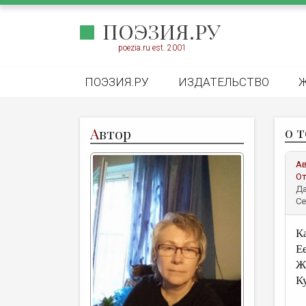
ПОЭЗИЯ.РУ
poezia.ru est. 2001
ПОЭЗИЯ.РУ
ИЗДАТЕЛЬСТВО
о 
А
втор
А
От
Да
Се
К
Ее
Ж
Ку