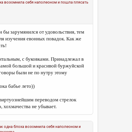
 блоха возомнила себя наполеоном и пошла плясать
ин бы зарумянился от удовольствия, тем
для изучения евонных повадок. Как же
ть!
тальным, с буковками. Принадлежал в
 самой большой и красивой буржуйской
говоры были не по нутру этому
ока бабье лето))
 виртуознейшим переводом стрелок
, хохмачества не убывает.
м, как одна блоха возомнила себя наполеоном и
ексеева