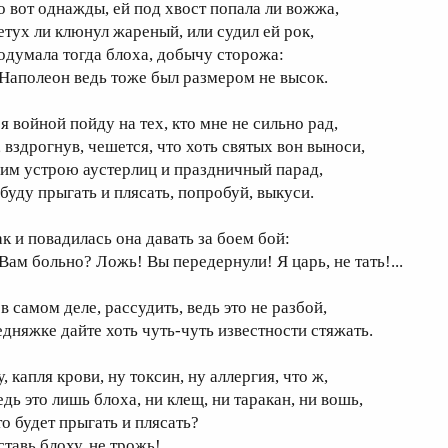
о вот однажды, ей под хвост попала ли вожжа,
етух ли клюнул жареный, или судил ей рок,
одумала тогда блоха, добычу сторожа:
 Наполеон ведь тоже был размером не высок.
 я войной пойду на тех, кто мне не сильно рад,
, вздрогнув, чешется, что хоть святых вон выноси,
 им устрою аустерлиц и праздничный парад,
 буду прыгать и плясать, попробуй, выкуси.
ак и повадилась она давать за боем бой:
 Вам больно? Ложь! Вы передернули! Я царь, не тать!...
в самом деле, рассудить, ведь это не разбой,
едняжке дайте хоть чуть-чуть известности стяжать.
, капля крови, ну токсин, ну аллергия, что ж,
едь это лишь блоха, ни клещ, ни таракан, ни вошь,
то будет прыгать и плясать?
ставь блоху, не трожь!