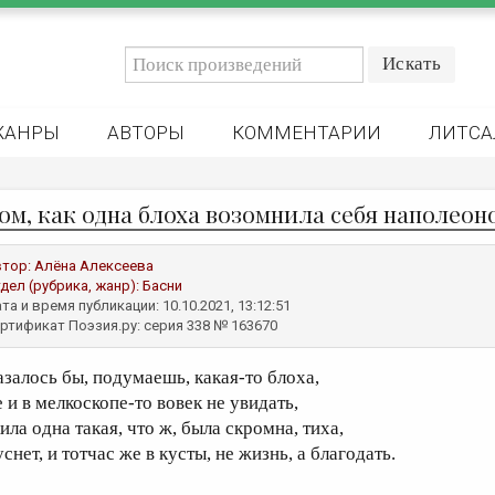
ЖАНРЫ
АВТОРЫ
КОММЕНТАРИИ
ЛИТСА
том, как одна блоха возомнила себя наполео
втор:
Алёна Алексеева
дел (рубрика, жанр):
Басни
та и время публикации: 10.10.2021, 13:12:51
ртификат Поэзия.ру: серия 338 № 163670
азалось бы, подумаешь, какая-то блоха,
 и в мелкоскопе-то вовек не увидать,
ила одна такая, что ж, была скромна, тиха,
снет, и тотчас же в кусты, не жизнь, а благодать.