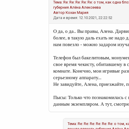
Тема:
Re: Re: Re: Re: Re: о том, как одна
губерния
Алёна Алексеева
Автор
Кохан Мария
Дата и время: 12.10.2021, 22:22:52
О да, о да.. Вы правы, Алена. Дарв
более, в такую даль ехать не надо 
нам повезло - можно задаром изуча
Телефон был бакелитовым, монумен
свое время чекисту, обитавшему в
комнате. Конечно, мои игривые раз
серьезному аппарату...
Не завидуйте, Алена, приезжайте, п
Пысы: Только что познакомилась с
данным экземпляром. А тут, смотрю
Тема:
Re: Re: Re: Re: Re: Re: о то
пошла плясать губерния
Алёна Ал