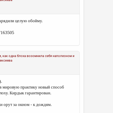
арядили целую обойму.
s/163505
о том, как одна блоха возомнила себя наполеоном и
ексеева
).
 в мировую практику новый способ
лоху. Кирдык гарантирован.
и орут за окном - к дождям.
)