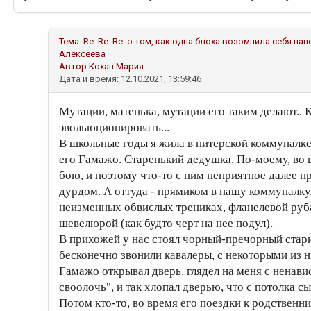
Тема:
Re: Re: Re: о том, как одна блоха возомнила себя н
Алексеева
Автор
Кохан Мария
Дата и время: 12.10.2021, 13:59:46
Мутации, матенька, мутации его таким делают.. 
эвольюционировать...
В школьные годы я жила в питерской коммуналке,
его Гамажо. Старенький дедушка. По-моему, во 
бою, и поэтому что-то с ним неприятное далее пр
дурдом. А оттуда - прямиком в нашу коммуналк
неизменных обвислых трениках, фланелевой руба
шевелюрой (как будто черт на нее подул).
В прихожей у нас стоял чорный-пречорный стари
бесконечно звонили кавалеры, с некоторыми из н
Гамажо открывал дверь, глядел на меня с ненави
своолочь", и так хлопал дверью, что с потолка с
Потом кто-то, во время его поездки к родственн