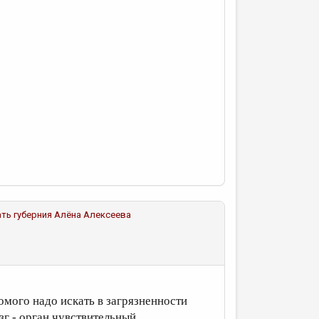
ать губерния
Алёна Алексеева
.
мого надо искать в загрязненности
г - орган чувствительный..