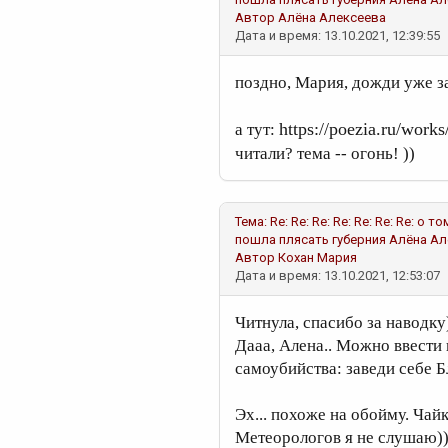
Автор
Алёна Алексеева
Дата и время: 13.10.2021, 12:39:55
поздно, Мария, дожди уже з
https://poezia.ru/work
а тут:
читали? тема -- огонь! ))
Тема:
Re: Re: Re: Re: Re: Re: Re: 
пошла плясать губерния
Алёна Ал
Автор
Кохан Мария
Дата и время: 13.10.2021, 12:53:07
Читнула, спасибо за наводку
Дааа, Алена.. Можно ввести
самоубийства: заведи себе Б
Эх... похоже на обойму. Чайк
Метеорологов я не слушаю)