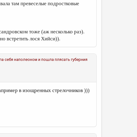
аивала там превеселые подростковые
сандровском тоже (аж несколько раз).
жно встретить лося Хийси)).
нила себя наполеоном и пошла плясать губерния
пример в изощренных стрелочников )))