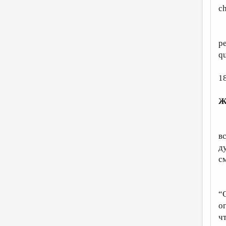
ch
O 
pe
qu
1
Ж
В
в
д
с
В
“
о
ч