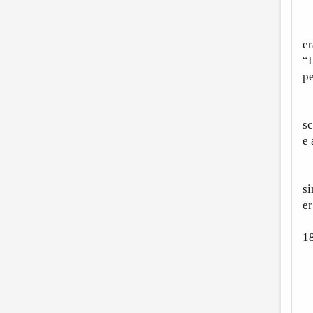
Q
er
“D
pe
Le
sc
e 
P
si
er
1