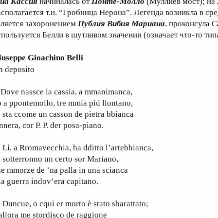
иа Кассия
начиналась от
Понте-Молло
(Муллиев мост); на
асполагается т.н. “Гробница Нерона”. Легенда возникла в ср
вляется захоронением
Публия Вибия Мариана
, проконсула Са
спользуется Белли в шутливом значении (означает что-то тип
iuseppe Gioachino Belli
n deposito
ove nassce la cassia, a mmanimanca,
 a ppontemollo, tre mmía piú llontano,
 sta ccome un casson de pietra bbianca
nnera, cor P. P. der posa-piano.
, a Rromavecchia, ha dditto l’artebbianca,
 sotterronno un certo sor Mariano,
e mmorze de ’na palla in una scianca
la guerra indov’era capitano.
ncue, o cqui er morto è stato sbarattato;
allora me stordisco de raggione