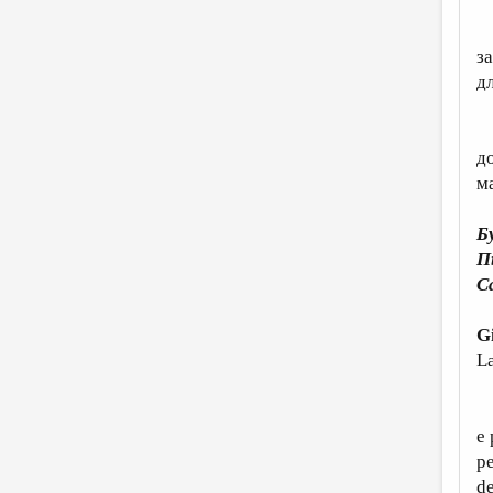
Н
з
д
П
д
м
Б
П
С
G
L
N
e
pe
de