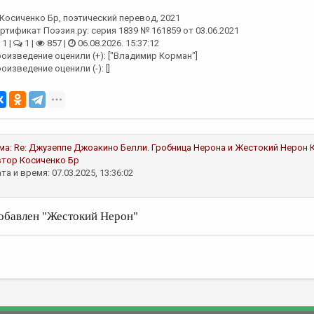
Косиченко Бр
, поэтический перевод, 2021
ртификат Поэзия.ру: серия 1839 № 161859 от 03.06.2021
1 |
1 |
857 |
06.08.2026. 15:37:12
оизведение оценили (+): ["Владимир Корман"]
оизведение оценили (-): []
ма:
Re: Джузеппе Джоакино Белли. Гробница Нерона и Жестокий Нерон
втор
Косиченко Бр
та и время: 07.03.2025, 13:36:02
обавлен "Жестокий Нерон"