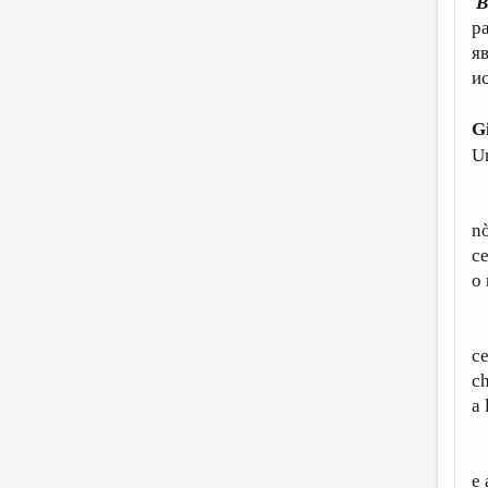
В
р
я
и
G
U
D
nò
ce
o 
Lí
ce
ch
a 
Du
e 