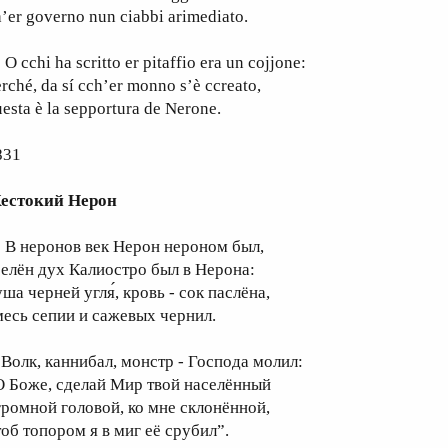
’er governo nun ciabbi arimediato.
cchi ha scritto er pitaffio era un cojjone:
rché, da sí cch’er monno s’è ccreato,
esta è la sepportura de Nerone.
831
естокий Нерон
 неронов век Нерон нероном был,
селён дух Калиостро был в Нерона:
уша черней угля́, кровь - сок паслёна,
месь сепии и сажевых чернил.
олк, каннибал, монстр - Господа молил:
О Боже, сделай Мир твой населённый
громной головой, ко мне склонённой,
тоб топором я в миг её срубил”.