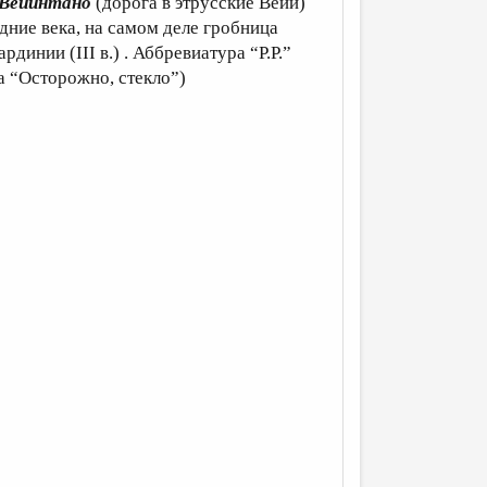
Вейинтано
(дорога в этрусские Вейи)
едние века, на самом деле гробница
рдинии (III в.) . Аббревиатура “P.P.”
а “Осторожно, стекло”)