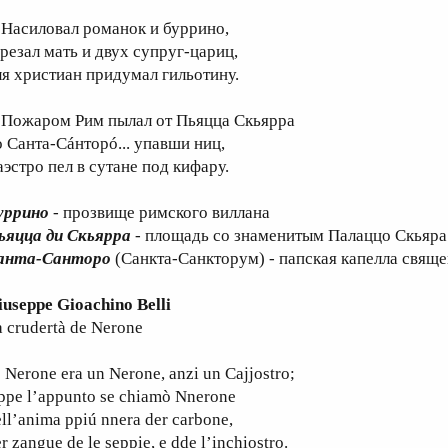
асиловал романок и буррино,
арезал мать и двух cупруг-цариц,
ля христиан придумал гильотину.
ожаром Рим пылал от Пьяцца Скьярра
о Санта-Сáнторó... упавши ниц,
аэстро пел в сутане под кифару.
уррино
- прозвище римского виллана
ьяцца ди Скьярра
- площадь со знаменитым Палаццо Скьяра 
анта-Санторо
(Санкта-Санкторум) - папская капелла свящ
iuseppe Gioachino Belli
a crudertà de Nerone
erone era un Nerone, anzi un Cajjostro;
 ppe l’appunto se chiamò Nnerone
ll’anima ppiú nnera der carbone,
r zangue de le seppie, e dde l’inchiostro.