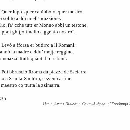
uer lupo, quer caníbbolo, quer mostro
a solito a ddì nnell’orazzione:
io, fa’ cche tutt’er Monno abbi un testone,
 ppoi ghijjottinallo a ggenio nostro”.
vò a fforza er butirro a li Romani,
annò la madre e ddu’ mojje reggine,
ammazzò ttutti quanti li cristiani.
oi bbrusciò Rroma da piazza de Ssciarra
no a Ssanta-Santòro, e svenò arfine
 maestro co ttutta la zzimarra.
835
Ахилл Пинелли. Сант-Андреа и "Гробница 