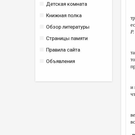
Детская комната
В
Книжная полка
т
е
Обзор литературы
P.
Страницы памяти
В
Правила сайта
т
т
Объявления
п
Б
и
ч
Э
в
в