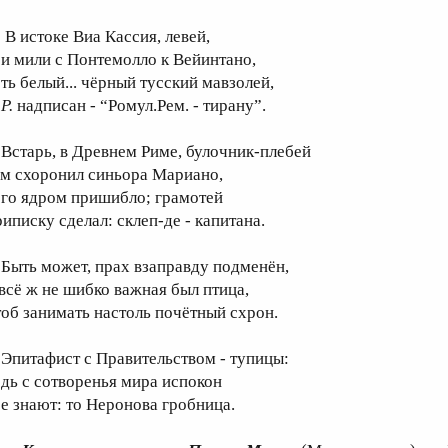
 истоке Виа Кассия, левей,
ри мили с Пoнтемолло к Вейинтано,
сть белый... чёрный тусский мавзолей,
 P.
надписан - “Ромул.Рем. - тирану”.
старь, в Древнем Риме, булочник-плебей
ам схоронил синьора Мариано,
ого ядром пришибло; грамотей
риписку сделал: склеп-де - капитана.
ыть может, прах взаправду подменён,
 всё ж не шибко важная был птица,
тоб занимать настоль почётный схрон.
питафист с Правительством - тупицы:
едь с сотворенья мира испокон
се знают: то Неронова гробница.