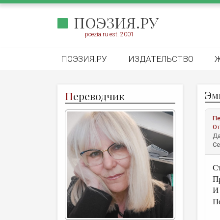
ПОЭЗИЯ.РУ
poezia.ru est. 2001
ПОЭЗИЯ.РУ
ИЗДАТЕЛЬСТВО
Эм
П
ереводчик
Пе
От
Да
Се
С
П
И 
П