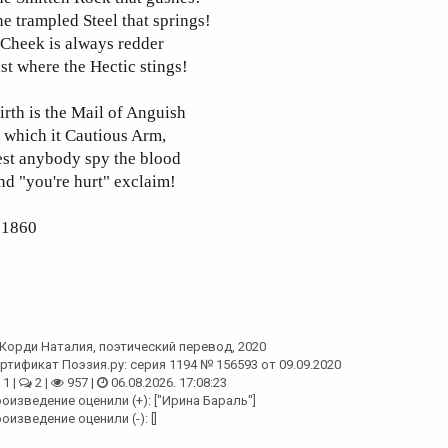
e trampled Steel that springs!
Cheek is always redder
st where the Hectic stings!
rth is the Mail of Anguish
 which it Cautious Arm,
est anybody spy the blood
d "you're hurt" exclaim!
 1860
Корди Наталия
, поэтический перевод, 2020
ртификат Поэзия.ру: серия 1194 № 156593 от 09.09.2020
1 |
2 |
957 |
06.08.2026. 17:08:23
оизведение оценили (+): ["Ирина Бараль"]
оизведение оценили (-): []