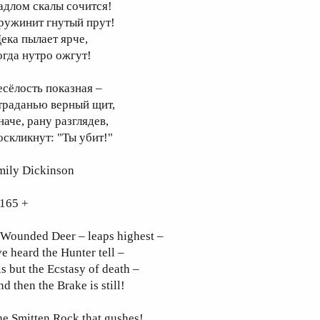
адлом скалы сочится!
ружинит гнутый прут!
ека пылает ярче,
огда нутро ожгут!
есёлость показная –
траданью верный щит,
наче, рану разглядев,
оскликнут: "Ты убит!"
mily Dickinson
 165 +
 Wounded Deer – leaps highest –
ve heard the Hunter tell –
is but the Ecstasy of death –
d then the Brake is still!
e Smitten Rock that gushes!