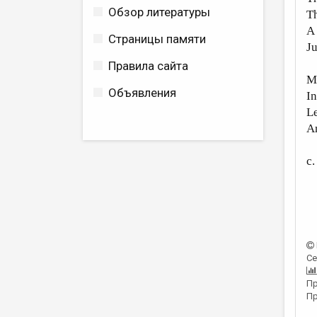
Обзор литературы
Th
A 
Страницы памяти
Ju
Правила сайта
Mi
Объявления
In
L
An
c.
Се
Пр
Пр