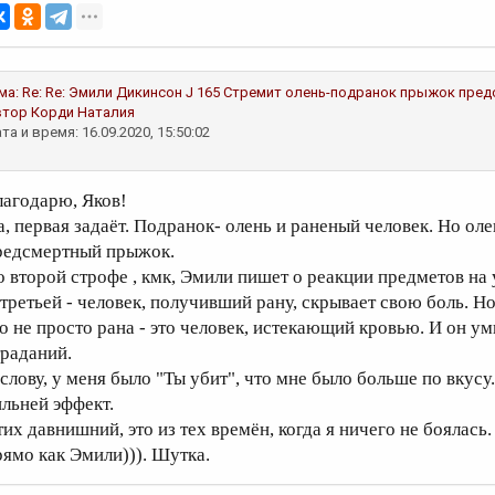
ма:
Re: Re: Эмили Дикинсон J 165 Стремит олень-подранок прыжок пре
втор
Корди Наталия
та и время: 16.09.2020, 15:50:02
лагодарю, Яков!
а, первая задаёт. Подранок- олень и раненый человек. Но оле
редсмертный прыжок.
о второй строфе , кмк, Эмили пишет о реакции предметов на 
 третьей - человек, получивший рану, скрывает свою боль. Но
то не просто рана - это человек, истекающий кровью. И он ум
траданий.
 слову, у меня было "Ты убит", что мне было больше по вкус
ильней эффект.
тих давнишний, это из тех времён, когда я ничего не боялась
рямо как Эмили))). Шутка.