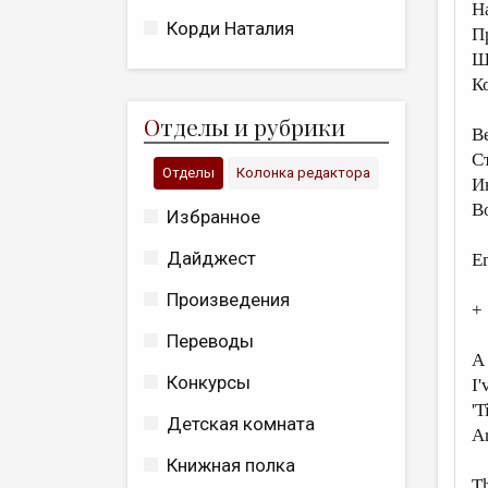
Н
Корди Наталия
П
Щ
К
О
тделы и рубрики
В
С
Отделы
Колонка редактора
И
В
Избранное
Дайджест
E
Произведения
+
Переводы
A
Конкурсы
I'
'T
Детская комната
An
Книжная полка
Th