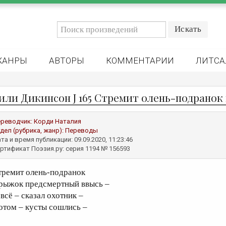
ЖАНРЫ
АВТОРЫ
КОММЕНТАРИИ
ЛИТСА
или Дикинсон J 165 Стремит олень-подрано
реводчик:
Корди Наталия
дел (рубрика, жанр):
Переводы
та и время публикации: 09.09.2020, 11:23:46
ртификат Поэзия.ру: серия 1194 № 156593
тремит олень-подранок
рыжок предсмертный ввысь –
всё – сказал охотник –
отом – кусты сошлись –