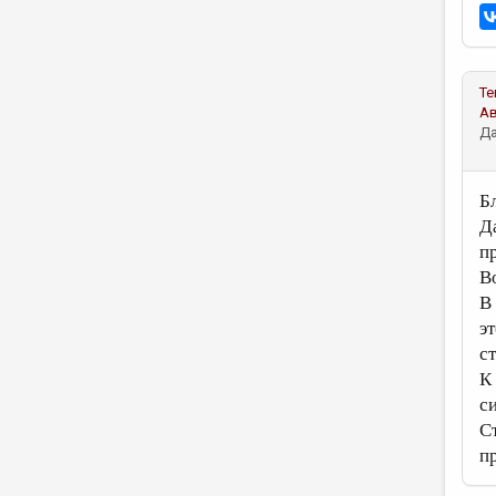
Те
А
Да
Б
Д
п
В
В
э
с
К
с
С
п