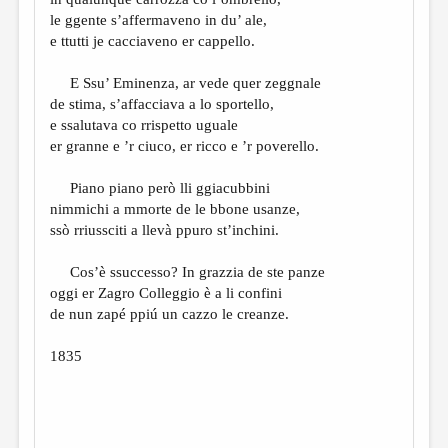
МАЛАЯ ПРОЗА
le ggente s’affermaveno in du’ ale,
ЭССЕИСТИКА
e ttutti je cacciaveno er cappello.
ЛИТЕРАТУРОВЕДЕНИЕ
E Ssu’ Eminenza, ar vede quer zeggnale
de stima, s’affacciava a lo sportello,
КУЛЬТУРОВЕДЕНИЕ
e ssalutava co rrispetto uguale
ПУБЛИЦИСТИКА
er granne e ’r ciuco, er ricco e ’r poverello.
РЕЦЕНЗИРОВАНИЕ
Piano piano però lli ggiacubbini
nimmichi a mmorte de le bbone usanze,
ЦИКЛЫ ПУБЛИКАЦИЙ
ssò rriussciti a llevà ppuro st’inchini.
ТРЕДИАКОВСКИЙ
Cos’è ssuccesso? In grazzia de ste panze
МЕДИА
oggi er Zagro Colleggio è a li confini
de nun zapé ppiú un cazzo le creanze.
ВКОНТАКТЕ
1835