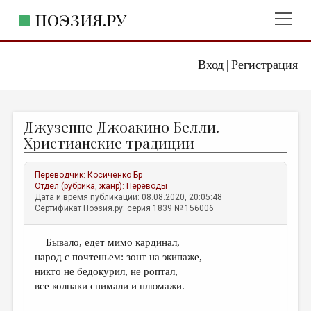
ПОЭЗИЯ.РУ
Вход
Регистрация
ГЛАВНОЕ МЕНЮ
|
ПОЭЗИЯ.РУ
ИЗДАТЕЛЬСТВО
Джузеппе Джоакино Белли.
ЖАНРЫ
Христианские традиции
АВТОРЫ
Переводчик:
Косиченко Бр
КОММЕНТАРИИ
Отдел (рубрика, жанр):
Переводы
Дата и время публикации: 08.08.2020, 20:05:48
ЛИТСАЛОН
Сертификат Поэзия.ру: серия 1839 № 156006
НОВОСТИ
Бывало, едет мимо кардинал,
ПРАВИЛА САЙТА
народ с почтеньем: зонт на экипаже,
никто не бедокурил, не роптал,
ОТДЕЛЫ И РУБРИКИ
все колпаки снимали и плюмажи.
ИЗБРАННОЕ