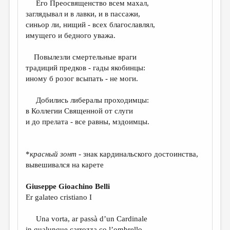
Его Преосвященство всем махал,
заглядывал и в лавки, и в пассажи,
ДАЙДЖЕСТ
синьор ли, нищий - всех благославлял,
ПРОИЗВЕДЕНИЯ
имущего и бедного уважа.
ПЕРЕВОДЫ
Повылезли смертельные враги
традиций предков - гады якобинцы:
КОНКУРСЫ
иному б розог всыпать - не моги.
ДЕТСКАЯ КОМНАТА
Добились либералы проходимцы:
КНИЖНАЯ ПОЛКА
в Коллегии Священной от слуги
и до прелата - все равны, мздоимцы.
ОБЗОР ЛИТЕРАТУРЫ
СТРАНИЦЫ ПАМЯТИ
*
красный зонт
- знак кардинальского достоинства,
ОБЪЯВЛЕНИЯ
вывешивался на карете
КОЛОНКА РЕДАКТОРА
Giuseppe Gioachino Belli
РЕДКОЛЛЕГИЯ
Er galateo cristiano I
ОТ РЕДАКЦИИ
Una vorta, ar passà d’un Cardinale
in qualunque carrozza co l’ombrello,