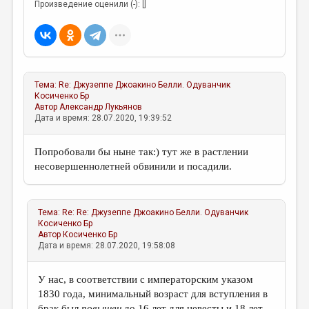
Произведение оценили (-): []
Тема:
Re: Джузеппе Джоакино Белли. Одуванчик
Косиченко Бр
Автор
Александр Лукьянов
Дата и время: 28.07.2020, 19:39:52
Попробовали бы ныне так:) тут же в растлении
несовершеннолетней обвинили и посадили.
Тема:
Re: Re: Джузеппе Джоакино Белли. Одуванчик
Косиченко Бр
Автор
Косиченко Бр
Дата и время: 28.07.2020, 19:58:08
У нас, в соответствии с императорским указом
1830 года, минимальный возраст для вступления в
брак был
повышен
до 16 лет для невесты и 18 лет