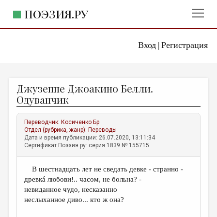
ПОЭЗИЯ.РУ
Вход
Регистрация
ГЛАВНОЕ МЕНЮ
|
ПОЭЗИЯ.РУ
ИЗДАТЕЛЬСТВО
Джузеппе Джоакино Белли.
ЖАНРЫ
Одуванчик
АВТОРЫ
Переводчик:
Косиченко Бр
КОММЕНТАРИИ
Отдел (рубрика, жанр):
Переводы
Дата и время публикации: 26.07.2020, 13:11:34
ЛИТСАЛОН
Сертификат Поэзия.ру: серия 1839 № 155715
НОВОСТИ
В шестнадцать лет не сведать девке - странно -
ПРАВИЛА САЙТА
древкá любови!.. часом, не больна? -
невиданное чудо, несказанно
ОТДЕЛЫ И РУБРИКИ
неслыханное диво... кто ж она?
ИЗБРАННОЕ