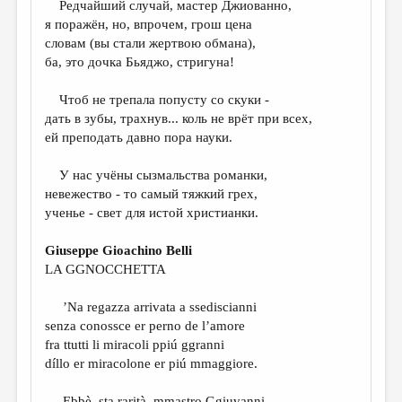
Редчайший случай, мастер Джиованно,
я поражён, но, впрочем, грош цена
ДАЙДЖЕСТ
словам (вы стали жертвою обмана),
ПРОИЗВЕДЕНИЯ
ба, это дочка Бьяджо, стригуна!
ПЕРЕВОДЫ
Чтоб не трепала попусту со скуки -
дать в зубы, трахнув... коль не врёт при всех,
КОНКУРСЫ
ей преподать давно пора науки.
ДЕТСКАЯ КОМНАТА
У нас учёны сызмальства романки,
КНИЖНАЯ ПОЛКА
невежество - то самый тяжкий грех,
ученье - свет для истой христианки.
ОБЗОР ЛИТЕРАТУРЫ
СТРАНИЦЫ ПАМЯТИ
Giuseppe Gioachino Belli
LA GGNOCCHETTA
ОБЪЯВЛЕНИЯ
’Na regazza arrivata a ssediscianni
КОЛОНКА РЕДАКТОРА
senza conossce er perno de l’amore
РЕДКОЛЛЕГИЯ
fra ttutti li miracoli ppiú ggranni
díllo er miracolone er piú mmaggiore.
ОТ РЕДАКЦИИ
Ebbè, sta rarità, mmastro Ggiuvanni,