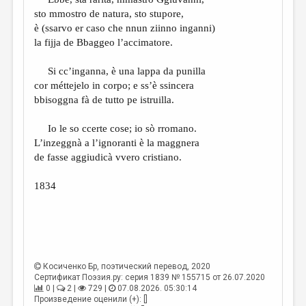
МАЛАЯ ПРОЗА
sto mmostro de natura, sto stupore,
ЭССЕИСТИКА
è (ssarvo er caso che nnun ziinno inganni)
la fijja de Bbaggeo l’accimatore.
ЛИТЕРАТУРОВЕДЕНИЕ
Si cc’inganna, è una lappa da punilla
КУЛЬТУРОВЕДЕНИЕ
cor méttejelo in corpo; e ss’è ssincera
ПУБЛИЦИСТИКА
bbisoggna fà de tutto pe istruilla.
РЕЦЕНЗИРОВАНИЕ
Io le so ccerte cose; io sò rromano.
L’inzeggnà a l’ignoranti è la maggnera
ЦИКЛЫ ПУБЛИКАЦИЙ
de fasse aggiudicà vvero cristiano.
ТРЕДИАКОВСКИЙ
1834
МЕДИА
ВКОНТАКТЕ
Косиченко Бр
, поэтический перевод, 2020
Сертификат Поэзия.ру: серия 1839 № 155715 от 26.07.2020
0 |
2 |
729 |
07.08.2026. 05:30:14
Произведение оценили (+): []