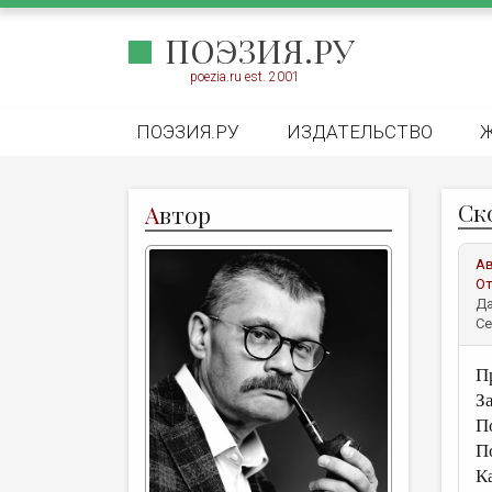
ПОЭЗИЯ.РУ
poezia.ru est. 2001
ПОЭЗИЯ.РУ
ИЗДАТЕЛЬСТВО
Ск
А
втор
А
От
Да
Се
П
З
П
П
К