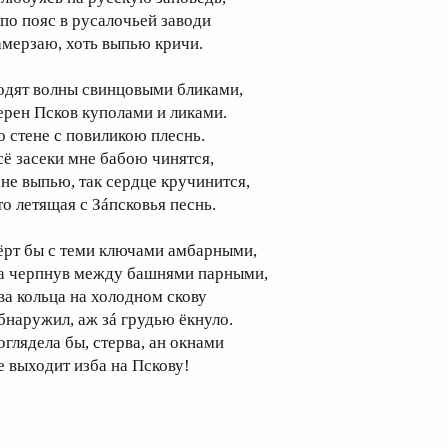
 по пояс в русалочьей заводи
амерзаю, хоть выпью кричи.
одят волны свинцовыми бликами,
ерен Псков куполами и ликами.
о стене с повиликою плеснь.
сё засеки мне бабою чинятся,
 не выпью, так сердце кручинится,
то летящая с Зáпсковья песнь.
ёрт бы с теми ключами амбарными,
а черпнув между башнями парными,
ва кольца на холодном скову
бнаружил, аж зá грудью ёкнуло.
оглядела бы, стерва, ан окнами
е выходит изба на Пскову!