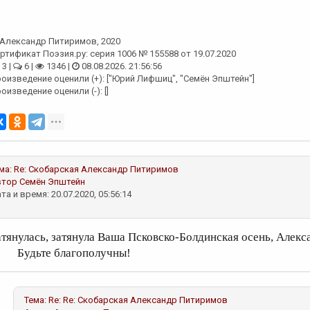
Александр Питиримов
, 2020
ртификат Поэзия.ру: серия 1006 № 155588 от 19.07.2020
3 |
6 |
1346 |
08.08.2026. 21:56:56
оизведение оценили (+): ["Юрий Лифшиц", "Семён Эпштейн"]
оизведение оценили (-): []
ма:
Re: Скобарская
Александр Питиримов
втор
Семён Эпштейн
та и время: 20.07.2020, 05:56:14
атянулась, затянула Ваша Псковско-Бол
удьте благополучны!
Тема:
Re: Re: Скобарская
Александр Питиримов