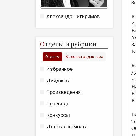
З
Александр Питиримов
К
А
В
У
О
тделы и рубрики
З
Р
Отделы
Колонка редактора
Б
Избранное
Д
Ч
Дайджест
Н
Произведения
В
К
Переводы
Вс
Конкурсы
Т
Детская комната
О
И