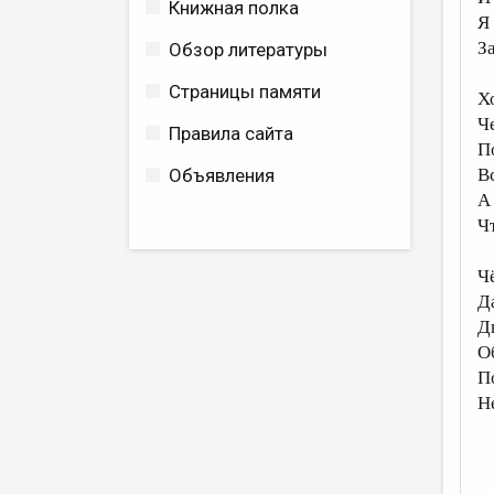
Книжная полка
Я
З
Обзор литературы
Страницы памяти
Х
Ч
Правила сайта
П
Объявления
В
А
Ч
Ч
Д
Д
О
П
Н