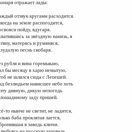
вонаря отражает лады:
аждый отзвук кругами расходится.
 когда на земле распогодится,
освояси пойду, вдугаря.
хватившись за звёздную нанизь, я
атяну, матерясь и румяняся,
азудалую песнь скобаря.
ез рубля и вина горемыкаю,
ал бы месяцу в харю немытую,
тоб не шлялся сюда с Лепешей.
ад безлюдьем нависшее небо хоть
 эту дивную, дикую непогодь
 лошадиному заду пришей.
ё-то нынче не светит, не ладится,
олько баба проклятая лается,
бронившая в заводь ключи.
 любуясь на русскую заповедь,