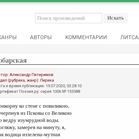
ЖАНРЫ
АВТОРЫ
КОММЕНТАРИИ
ЛИТСА
обарская
втор:
Александр Питиримов
дел (рубрика, жанр):
Лирика
та и время публикации: 19.07.2020, 03:28:10
ртификат Поэзия.ру: серия 1006 № 155588
рикорну ко стене с повиликою,
ачерпнув из Псковы со Великою
о ведру изумрудной воды.
огляжу, замерев на минуту, я,
ак водица иззелена-мутная