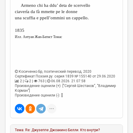
Armeno chi ha ddu’ deta de scervello
ciavería da fà mmette pe le donne
una scuffia e ppell’ommini un cappello.
1835
Илл. Антуан Жан-Батист Томас
Косиченко Бр
, поэтический перевод, 2020
Сертификат Поэзия.ру: серия 1839 № 155140 от 29.06.2020
2 |
2 |
763 |
06.08.2026. 21:07:58
Произведение оценили (+): ["Сергей Шестаков", "Владимир
Корман"]
Произведение оценили (-): []
Тема:
Re: Джузеппе Джоакино Белли. Кто внутри?