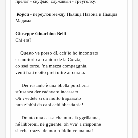
прелат - скуфью, служивый - треуголку.
МАЛАЯ ПРОЗА
ЭССЕИСТИКА
Корси
- переулок между Пьяцца Навона и Пьяцца
Мадама
ЛИТЕРАТУРОВЕДЕНИЕ
Giuseppe Gioachino Belli
КУЛЬТУРОВЕДЕНИЕ
Chi era?
ПУБЛИЦИСТИКА
Questo ve posso dí, cch’io ho incontrato
РЕЦЕНЗИРОВАНИЕ
er mortorio ar canton de la Corzía,
co ssei torce, ’na mezza compaggnia,
ЦИКЛЫ ПУБЛИКАЦИЙ
venti frati e otto preti ortre ar curato.
ТРЕДИАКОВСКИЙ
Der restante è una bbella porcheria
МЕДИА
st’usanza der cadavero incassato.
Oh vvedete si un morto trapassato
ВКОНТАКТЕ
nun z’abbi da capí cchi bbestia sia!
Drento una cassa che nun cià ggrillanna,
né llibbroni, né ggnente, oh vva’ a rrisponne
si cche rrazza de morto Iddio ve manna!