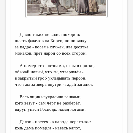
ДАЙДЖЕСТ
ПРОИЗВЕДЕНИЯ
ПЕРЕВОДЫ
Давно таких не видел похорон:
КОНКУРСЫ
шесть факелов на Корси, по порядку
за падре - восемь служек, два десятка
ДЕТСКАЯ КОМНАТА
монахов, прёт народ со всех сторон.
КНИЖНАЯ ПОЛКА
А помер кто - незнамо, игры в прятки,
ОБЗОР ЛИТЕРАТУРЫ
обычай новый, что ли, утверждён -
в закрытый гроб укладывать персон,
СТРАНИЦЫ ПАМЯТИ
что там за зверь внутри - гадай загадки.
ОБЪЯВЛЕНИЯ
Весь ящик изукрасили венками,
кого везут - сам чёрт не разберёт,
КОЛОНКА РЕДАКТОРА
вдруг, упаси Господь, назад ногами!
РЕДКОЛЛЕГИЯ
Делов - пресечь в народе перетолки:
ОТ РЕДАКЦИИ
коль дама померла - навесь капот,