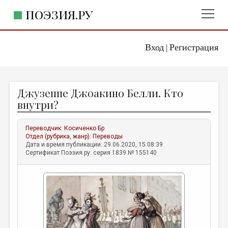
ПОЭЗИЯ.РУ
Вход
Регистрация
ГЛАВНОЕ МЕНЮ
|
ПОЭЗИЯ.РУ
ИЗДАТЕЛЬСТВО
Джузеппе Джоакино Белли. Кто
ЖАНРЫ
внутри?
АВТОРЫ
Переводчик:
Косиченко Бр
КОММЕНТАРИИ
Отдел (рубрика, жанр):
Переводы
Дата и время публикации: 29.06.2020, 15:08:39
ЛИТСАЛОН
Сертификат Поэзия.ру: серия 1839 № 155140
НОВОСТИ
ПРАВИЛА САЙТА
ОТДЕЛЫ И РУБРИКИ
ИЗБРАННОЕ