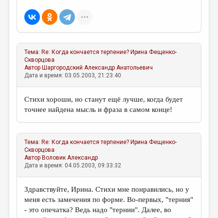
МАЛАЯ ПРОЗА
ЭССЕИСТИКА
ЛИТЕРАТУРОВЕДЕНИЕ
Тема:
Re: Когда кончается терпение?
Ирина Фещенко-
КУЛЬТУРОВЕДЕНИЕ
Скворцова
Автор
Шаргородский Александр Анатольевич
ПУБЛИЦИСТИКА
Дата и время: 03.05.2003, 21:23:40
РЕЦЕНЗИРОВАНИЕ
Стихи хороши, но станут ещё лучше, когда будет
ЦИКЛЫ ПУБЛИКАЦИЙ
точнее найдена мысль и фраза в самом конце!
ТРЕДИАКОВСКИЙ
МЕДИА
Тема:
Re: Когда кончается терпение?
Ирина Фещенко-
Скворцова
ВКОНТАКТЕ
Автор
Воловик Александр
Дата и время: 04.05.2003, 09:33:32
Здравствуйте, Ирина. Стихи мне понравились, но у
меня есть замечения по форме. Во-первых, "терния"
- это опечатка? Ведь надо "тернии". Далее, во