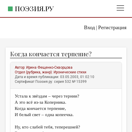
ПОЭЗИЯ.РУ
Вход
Регистрация
ГЛАВНОЕ МЕНЮ
|
ПОЭЗИЯ.РУ
ИЗДАТЕЛЬСТВО
Когда кончается терпение?
ЖАНРЫ
АВТОРЫ
Автор:
Ирина Фещенко-Скворцова
Отдел (рубрика, жанр):
Иронические стихи
КОММЕНТАРИИ
Дата и время публикации: 03.05.2003, 01:02:10
Сертификат Поэзия.ру: серия 532 № 15399
ЛИТСАЛОН
Устала к звёздам – через тернии?
НОВОСТИ
А это всё из-за Коперника.
ПРАВИЛА САЙТА
Когда кончается терпение,
И белый свет – одна копеечка.
ОТДЕЛЫ И РУБРИКИ
Ну, кто слабей тебя, теперешней?
ИЗБРАННОЕ