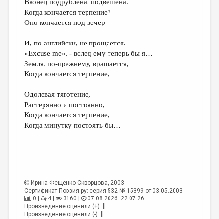
Вконец подрублена, подвешена.
Когда кончается терпение?
ДАЙДЖЕСТ
Оно кончается под вечер
ПРОИЗВЕДЕНИЯ
И, по-английски, не прощается.
ПЕРЕВОДЫ
«Excuse me», - вслед ему теперь бы я…
Земля, по-прежнему, вращается,
КОНКУРСЫ
Когда кончается терпение,
ДЕТСКАЯ КОМНАТА
Одолевая тяготение,
КНИЖНАЯ ПОЛКА
Растерянно и постоянно,
Когда кончается терпение,
ОБЗОР ЛИТЕРАТУРЫ
Когда минутку постоять бы…
СТРАНИЦЫ ПАМЯТИ
ОБЪЯВЛЕНИЯ
КОЛОНКА РЕДАКТОРА
Ирина Фещенко-Скворцова
, 2003
РЕДКОЛЛЕГИЯ
Сертификат Поэзия.ру: серия 532 № 15399 от 03.05.2003
0 |
4 |
3160 |
07.08.2026. 22:07:26
ОТ РЕДАКЦИИ
Произведение оценили (+): []
Произведение оценили (-): []