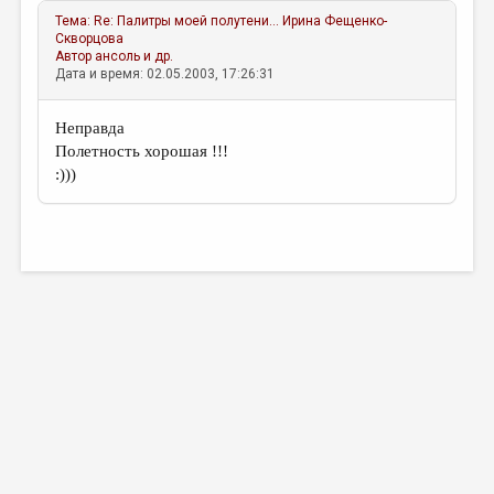
МАЛАЯ ПРОЗА
Тема:
Re: Палитры моей полутени…
Ирина Фещенко-
Скворцова
ЭССЕИСТИКА
Автор
ансоль и др.
Дата и время: 02.05.2003, 17:26:31
ЛИТЕРАТУРОВЕДЕНИЕ
КУЛЬТУРОВЕДЕНИЕ
Неправда
Полетность хорошая !!!
ПУБЛИЦИСТИКА
:)))
РЕЦЕНЗИРОВАНИЕ
ЦИКЛЫ ПУБЛИКАЦИЙ
ТРЕДИАКОВСКИЙ
МЕДИА
ВКОНТАКТЕ