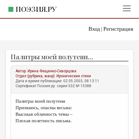
ПОЭЗИЯ.РУ
Вход
Регистрация
ГЛАВНОЕ МЕНЮ
|
ПОЭЗИЯ.РУ
ИЗДАТЕЛЬСТВО
Палитры моей полутени…
ЖАНРЫ
АВТОРЫ
Автор:
Ирина Фещенко-Скворцова
Отдел (рубрика, жанр):
Иронические стихи
КОММЕНТАРИИ
Дата и время публикации: 02.05.2003, 08:13:11
Сертификат Поэзия.ру: серия 532 № 15388
ЛИТСАЛОН
Палитры моей полутени
НОВОСТИ
Признаюсь, опасны весьма:
ПРАВИЛА САЙТА
Высокая облачность темы –
Плохая полетность письма.
ОТДЕЛЫ И РУБРИКИ
ИЗБРАННОЕ