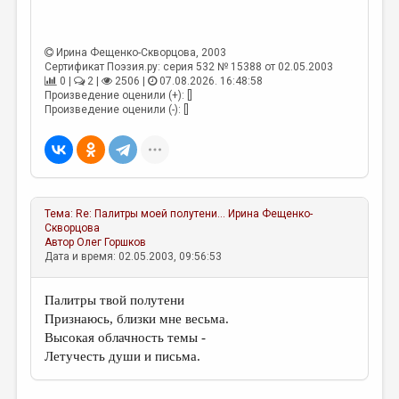
ДАЙДЖЕСТ
Ирина Фещенко-Скворцова
, 2003
ПРОИЗВЕДЕНИЯ
Сертификат Поэзия.ру: серия 532 № 15388 от 02.05.2003
0 |
2 |
2506 |
07.08.2026. 16:48:58
ПЕРЕВОДЫ
Произведение оценили (+): []
Произведение оценили (-): []
КОНКУРСЫ
ДЕТСКАЯ КОМНАТА
КНИЖНАЯ ПОЛКА
ОБЗОР ЛИТЕРАТУРЫ
Тема:
Re: Палитры моей полутени…
Ирина Фещенко-
Скворцова
СТРАНИЦЫ ПАМЯТИ
Автор
Олег Горшков
Дата и время: 02.05.2003, 09:56:53
ОБЪЯВЛЕНИЯ
Палитры твой полутени
КОЛОНКА РЕДАКТОРА
Признаюсь, близки мне весьма.
Высокая облачность темы -
РЕДКОЛЛЕГИЯ
Летучесть души и письма.
ОТ РЕДАКЦИИ