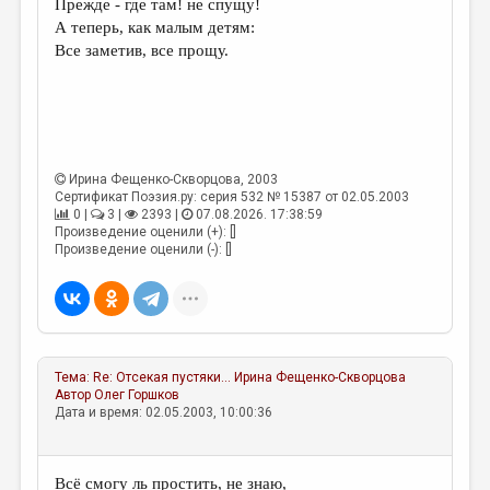
Прежде - где там! не спущу!
А теперь, как малым детям:
ДАЙДЖЕСТ
Все заметив, все прощу.
ПРОИЗВЕДЕНИЯ
ПЕРЕВОДЫ
КОНКУРСЫ
Ирина Фещенко-Скворцова
, 2003
ДЕТСКАЯ КОМНАТА
Сертификат Поэзия.ру: серия 532 № 15387 от 02.05.2003
0 |
3 |
2393 |
07.08.2026. 17:38:59
КНИЖНАЯ ПОЛКА
Произведение оценили (+): []
Произведение оценили (-): []
ОБЗОР ЛИТЕРАТУРЫ
СТРАНИЦЫ ПАМЯТИ
ОБЪЯВЛЕНИЯ
Тема:
Re: Отсекая пустяки...
Ирина Фещенко-Скворцова
КОЛОНКА РЕДАКТОРА
Автор
Олег Горшков
Дата и время: 02.05.2003, 10:00:36
РЕДКОЛЛЕГИЯ
ОТ РЕДАКЦИИ
Всё смогу ль простить, не знаю,