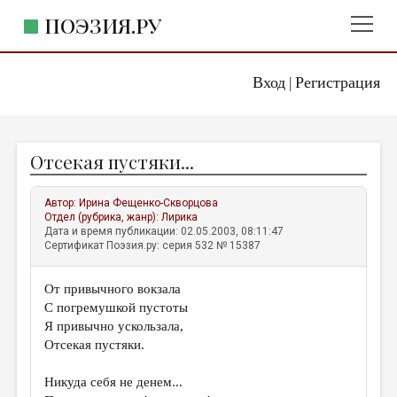
ПОЭЗИЯ.РУ
Вход
Регистрация
ГЛАВНОЕ МЕНЮ
|
ПОЭЗИЯ.РУ
ИЗДАТЕЛЬСТВО
Отсекая пустяки...
ЖАНРЫ
АВТОРЫ
Автор:
Ирина Фещенко-Скворцова
Отдел (рубрика, жанр):
Лирика
КОММЕНТАРИИ
Дата и время публикации: 02.05.2003, 08:11:47
Сертификат Поэзия.ру: серия 532 № 15387
ЛИТСАЛОН
От привычного вокзала
НОВОСТИ
С погремушкой пустоты
ПРАВИЛА САЙТА
Я привычно ускользала,
Отсекая пустяки.
ОТДЕЛЫ И РУБРИКИ
Никуда себя не денем...
ИЗБРАННОЕ