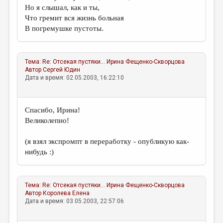
МАЛАЯ ПРОЗА
Но я слышал, как и ты,
Что гремит вся жизнь больная
ЭССЕИСТИКА
В погремушке пустоты.
ЛИТЕРАТУРОВЕДЕНИЕ
КУЛЬТУРОВЕДЕНИЕ
Тема:
Re: Отсекая пустяки...
Ирина Фещенко-Скворцова
Автор
Сергей Юдин
ПУБЛИЦИСТИКА
Дата и время: 02.05.2003, 16:22:10
РЕЦЕНЗИРОВАНИЕ
ЦИКЛЫ ПУБЛИКАЦИЙ
Спасибо, Ирина!
Великолепно!
ТРЕДИАКОВСКИЙ
(я взял экспромпт в переработку - опубликую как-
МЕДИА
нибудь :)
ВКОНТАКТЕ
Тема:
Re: Отсекая пустяки...
Ирина Фещенко-Скворцова
Автор
Королева Елена
Дата и время: 03.05.2003, 22:57:06