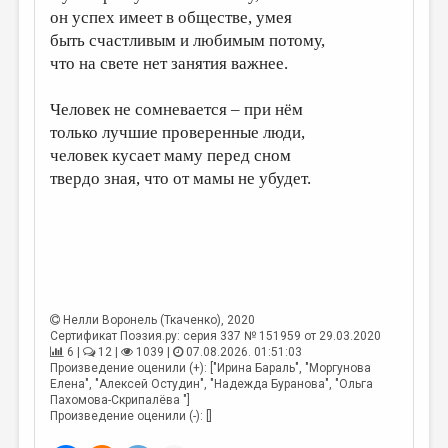
он успех имеет в обществе, умея
ДАЙДЖЕСТ
быть счастливым и любимым потому,
что на свете нет занятия важнее.
ПРОИЗВЕДЕНИЯ
ПЕРЕВОДЫ
Человек не сомневается – при нём
только лучшие проверенные люди,
КОНКУРСЫ
человек кусает маму перед сном
ДЕТСКАЯ КОМНАТА
твердо зная, что от мамы не убудет.
КНИЖНАЯ ПОЛКА
ОБЗОР ЛИТЕРАТУРЫ
СТРАНИЦЫ ПАМЯТИ
ОБЪЯВЛЕНИЯ
Нелли Воронель (Ткаченко)
, 2020
Сертификат Поэзия.ру: серия 337 № 151959 от 29.03.2020
6 |
12 |
1039 |
07.08.2026. 01:51:03
КОЛОНКА РЕДАКТОРА
Произведение оценили (+): ["Ирина Бараль", "Моргунова
РЕДКОЛЛЕГИЯ
Елена", "Алексей Остудин", "Надежда Буранова", "Ольга
Пахомова-Скрипалёва "]
Произведение оценили (-): []
ОТ РЕДАКЦИИ