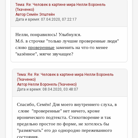
Тема:
Re: Человек в картине мира
Нелли Воронель
(Ткаченко)
Автор
Семён Эпштейн
Дата и время: 07.04.2020, 07:22:17
Нелли, понравилось! Улыбнулся.
М.б. в строчке "только лучшие проверенные люди"
слово
проверенные
заменить на что-то менее
"казённое", мягче звучащее?
Тема:
Re: Re: Человек в картине мира
Нелли Воронель
(Ткаченко)
Автор
Нелли Воронель (Ткаченко)
Дата и время: 08.04.2020, 03:48:07
Спасибо, Семён! Для моего внутреннего слуха, в
слове "проверенные" нет ничего, кроме
иронического подтекста. Стихотворение и так
предельно простое по форме, не хотелось бы
"размягчать" его до однородно пережеванного
состояния.