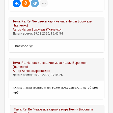
МАЛАЯ ПРОЗА
ЭССЕИСТИКА
ЛИТЕРАТУРОВЕДЕНИЕ
Тема:
Re: Re: Человек в картине мира
Нелли Воронель
(Ткаченко)
КУЛЬТУРОВЕДЕНИЕ
Автор
Нелли Воронель (Ткаченко)
Дата и время: 29.03.2020, 16:46:54
ПУБЛИЦИСТИКА
РЕЦЕНЗИРОВАНИЕ
Спасибо! 🌞
ЦИКЛЫ ПУБЛИКАЦИЙ
ТРЕДИАКОВСКИЙ
Тема:
Re: Человек в картине мира
Нелли Воронель
(Ткаченко)
Автор
Александр Шведов
МЕДИА
Дата и время: 30.03.2020, 09:44:26
ВКОНТАКТЕ
ихние папы ихних мам тоже покусывают, не убудет
же?
Тема:
Re: Re: Человек в картине мира
Нелли Воронель