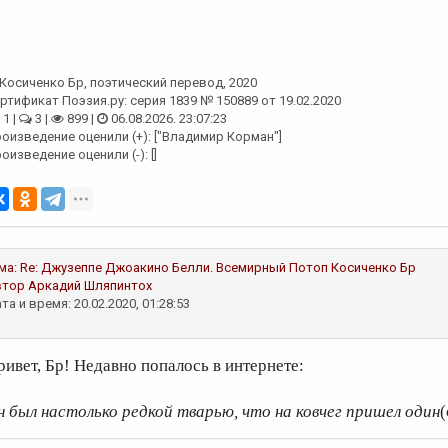
Косиченко Бр
, поэтический перевод, 2020
ртификат Поэзия.ру: серия 1839 № 150889 от 19.02.2020
1 |
3 |
899 |
06.08.2026. 23:07:23
оизведение оценили (+): ["Владимир Корман"]
оизведение оценили (-): []
ма:
Re: Джузеппе Джоакино Белли. Всемирный Потоп
Косиченко Бр
втор
Аркадий Шляпинтох
та и время: 20.02.2020, 01:28:53
ривет, Бр! Недавно попалось в интернете:
н был настолько редкой тварью, что на ковчег пришел один
(