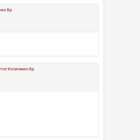
нко Бр
отоп
Косиченко Бр