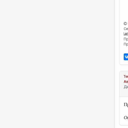
Се
Пр
Пр
Те
А
Да
П
О