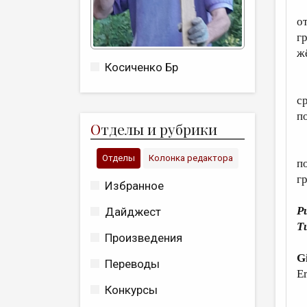
Н
о
г
ж
Косиченко Бр
Г
ср
п
О
тделы и рубрики
З
Отделы
Колонка редактора
по
г
Избранное
Р
Дайджест
Т
Произведения
G
Переводы
Er
Конкурсы
Id