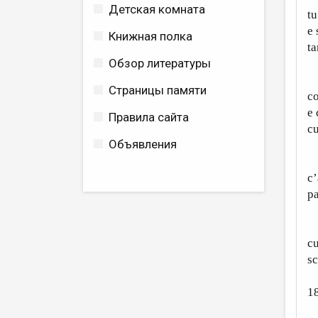
Детская комната
tu
e 
Книжная полка
ta
Обзор литературы
Po
Страницы памяти
co
e 
Правила сайта
cu
Объявления
V
c’
pa
C
cu
sc
1