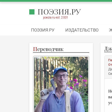
ПОЭЗИЯ.РУ
poezia.ru est. 2001
ПОЭЗИЯ.РУ
ИЗДАТЕЛЬСТВО
Дж
П
ереводчик
Пе
От
Да
Се
С
Н
ва
у