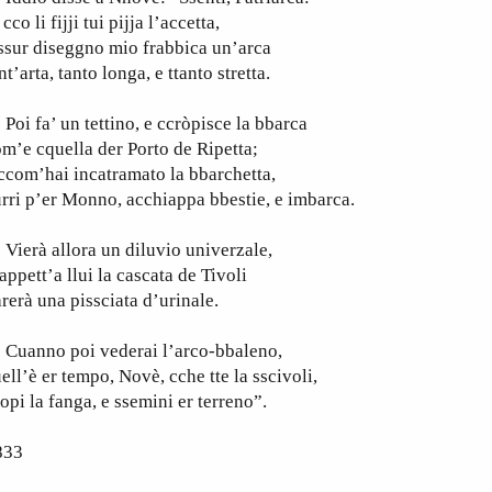
 cco li fijji tui pijja l’accetta,
ssur diseggno mio frabbica un’arca
nt’arta, tanto longa, e ttanto stretta.
i fa’ un tettino, e ccròpisce la bbarca
m’e cquella der Porto de Ripetta;
ccom’hai incatramato la bbarchetta,
rri p’er Monno, acchiappa bbestie, e imbarca.
ierà allora un diluvio univerzale,
appett’a llui la cascata de Tivoli
rerà una pissciata d’urinale.
uanno poi vederai l’arco-bbaleno,
ell’è er tempo, Novè, cche tte la sscivoli,
opi la fanga, e ssemini er terreno”.
833