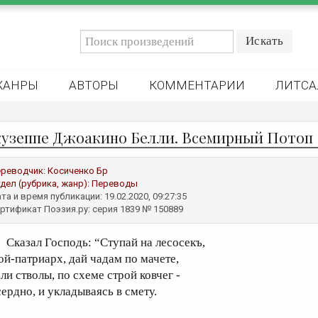
ЖАНРЫ
АВТОРЫ
КОММЕНТАРИИ
ЛИТСА
узеппе Джоакино Белли. Всемирный Потоп
реводчик:
Косиченко Бр
дел (рубрика, жанр):
Переводы
та и время публикации: 19.02.2020, 09:27:35
ртификат Поэзия.ру: серия 1839 № 150889
казал Господь: “Ступай на лесосекъ,
ой-патриарх, дай чадам по мачете,
ли стволы, по схеме строй ковчег -
сердно, и укладываясь в смету.