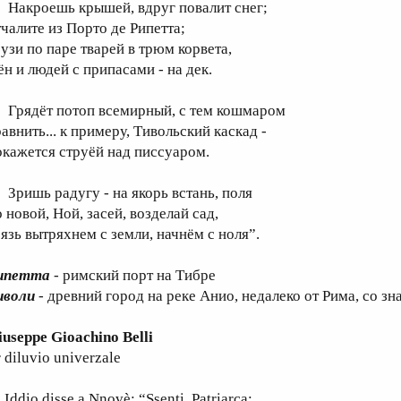
акроешь крышей, вдруг повалит снег;
тчалите из Порто де Рипетта;
рузи по паре тварей в трюм корвета,
ён и людей с припасами - на дек.
рядёт потоп всемирный, с тем кошмаром
авнить... к примеру, Тивольский каскад -
окажется струёй над писсуаром.
ришь радугу - на якорь встань, поля
 новой, Ной, засей, возделай сад,
рязь вытряхнем с земли, начнём с ноля”.
ипетта
- римский порт на Тибре
иволи
- древний город на реке Анио, недалеко от Рима, со 
iuseppe Gioachino Belli
 diluvio univerzale
dio disse a Nnovè: “Ssenti, Patriarca: