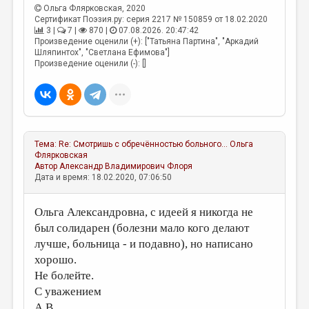
МАЛАЯ ПРОЗА
Ольга Флярковская
, 2020
Сертификат Поэзия.ру: серия 2217 № 150859 от 18.02.2020
ЭССЕИСТИКА
3 |
7 |
870 |
07.08.2026. 20:47:42
Произведение оценили (+): ["Татьяна Партина", "Аркадий
ЛИТЕРАТУРОВЕДЕНИЕ
Шляпинтох", "Светлана Ефимова"]
Произведение оценили (-): []
КУЛЬТУРОВЕДЕНИЕ
ПУБЛИЦИСТИКА
РЕЦЕНЗИРОВАНИЕ
Тема:
Re: Смотришь с обречённостью больного...
Ольга
ЦИКЛЫ ПУБЛИКАЦИЙ
Флярковская
Автор
Александр Владимирович Флоря
ТРЕДИАКОВСКИЙ
Дата и время: 18.02.2020, 07:06:50
МЕДИА
Ольга Александровна, с идеей я никогда не
ВКОНТАКТЕ
был солидарен (болезни мало кого делают
лучше, больница - и подавно), но написано
хорошо.
Не болейте.
С уважением
А.В.