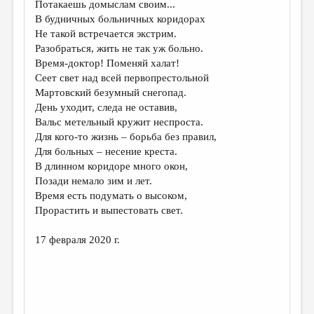
Потакаешь домыслам своим...
В будничных больничных коридорах
ДАЙДЖЕСТ
Не такой встречается экстрим.
ПРОИЗВЕДЕНИЯ
Разобраться, жить не так уж больно.
Время-доктор! Поменяй халат!
ПЕРЕВОДЫ
Сеет свет над всей первопрестольной
Мартовский безумный снегопад.
КОНКУРСЫ
День уходит, следа не оставив,
ДЕТСКАЯ КОМНАТА
Вальс метельный кружит неспроста.
Для кого-то жизнь – борьба без правил,
КНИЖНАЯ ПОЛКА
Для больных – несение креста.
В длинном коридоре много окон,
ОБЗОР ЛИТЕРАТУРЫ
Позади немало зим и лет.
СТРАНИЦЫ ПАМЯТИ
Время есть подумать о высоком,
Прорастить и выпестовать свет.
ОБЪЯВЛЕНИЯ
17 февраля 2020 г.
КОЛОНКА РЕДАКТОРА
РЕДКОЛЛЕГИЯ
ОТ РЕДАКЦИИ