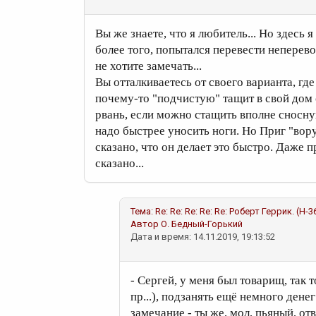
Вы же знаете, что я любитель... Но здесь
более того, попытался перевести непере
не хотите замечать...
Вы отталкиваетесь от своего варианта, г
почему-то "подчистую" тащит в свой дом 
рвань, если можно стащить вполне сносну
надо быстрее уносить ноги. Но Приг "воруе
сказано, что он делает это быстро. Даже п
сказано...
Тема:
Re: Re: Re: Re: Re: Роберт Геррик. (Н-
Автор
О. Бедный-Горький
Дата и время: 14.11.2019, 19:13:52
- Сергей, у меня был товарищ, так 
пр...), подзанять ещё немного денег
замечание - ты же, мол, пьяный, отв