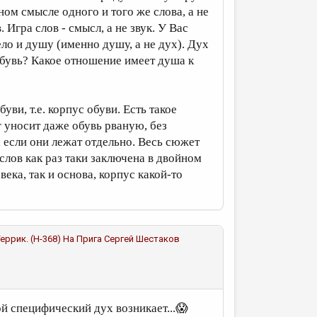
ном смысле одного и того же слова, а не
 Игра слов - смысл, а не звук. У Вас
ело и душу (именно душу, а не дух). Дух
я обувь? Какое отношение имеет душа к
буви, т.е. корпус обуви. Есть такое
г уносит даже обувь рваную, без
, если они лежат отдельно. Весь сюжет
слов как раз таки заключена в двойном
века, так и основа, корпус какой-то
 Геррик. (Н-368) На Прига
Сергей Шестаков
й специфический дух возникает...😱