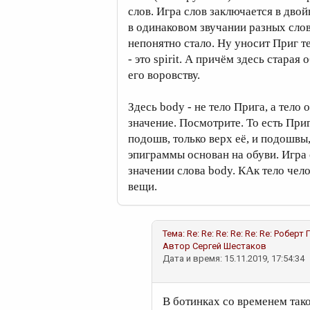
слов. Игра слов заключается в двой
в одинаковом звучании разных слов.
непонятно стало. Ну уносит Приг т
- это spirit. А причём здесь стара
его воровству.
Здесь body - не тело Прига, а тело о
значение. Посмотрите. То есть При
подошв, только верх её, и подошвы
эпиграммы основан на обуви. Игра 
значении слова body. КАк тело чело
вещи.
Тема:
Re: Re: Re: Re: Re: Re: Роберт
Автор
Сергей Шестаков
Дата и время: 15.11.2019, 17:54:34
В ботинках со временем тако