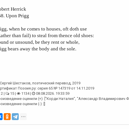
obert Herrick
68. Upon Prigg
igg, when he comes to houses, oft doth use
ather than fail) to steal from thence old shoes:
und or unsound, be they rent or whole,
igg bears away the body and the sole.
Сергей Шестаков
, поэтический перевод, 2019
ртификат Поэзия.ру: серия 65 № 147319 от 14.11.2019
2 |
15 |
1134 |
08.08.2026. 19:33:59
оизведение оценили (+): ["Корди Наталия", "Александр Владимирович Ф
оизведение оценили (-): []