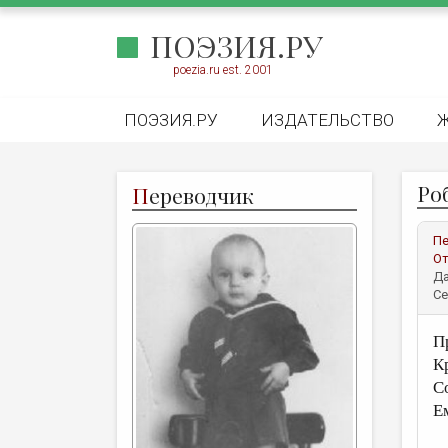
ПОЭЗИЯ.РУ
poezia.ru est. 2001
ПОЭЗИЯ.РУ
ИЗДАТЕЛЬСТВО
Ро
П
ереводчик
Пе
От
Да
Се
П
К
Со
Ем