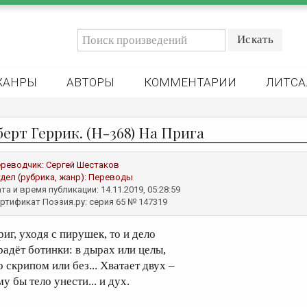
ЖАНРЫ
АВТОРЫ
КОММЕНТАРИИ
ЛИТСА
берт Геррик. (Н-368) На Прига
реводчик:
Сергей Шестаков
дел (рубрика, жанр):
Переводы
та и время публикации: 14.11.2019, 05:28:59
ртификат Поэзия.ру: серия 65 № 147319
риг, уходя с пирушек, то и дело
радёт ботинки: в дырах или целы,
 скрипом или без... Хватает двух –
у бы тело унести... и дух.