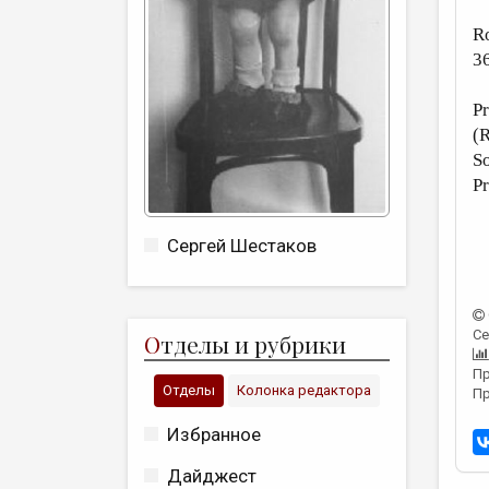
R
3
Pr
(R
So
Pr
Сергей Шестаков
Се
О
тделы и рубрики
Пр
Отделы
Колонка редактора
Пр
Избранное
Дайджест