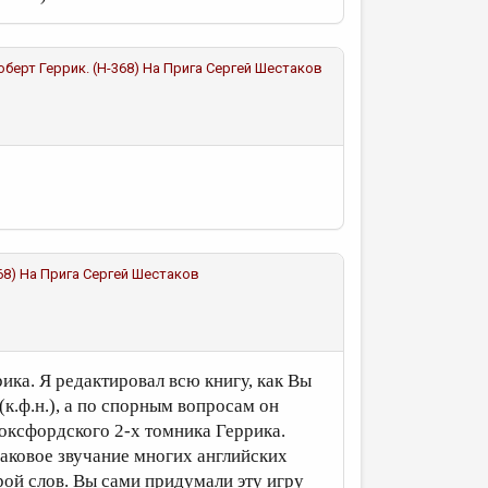
: Роберт Геррик. (Н-368) На Прига
Сергей Шестаков
368) На Прига
Сергей Шестаков
ика. Я редактировал всю книгу, как Вы
(к.ф.н.), а по спорным вопросам он
оксфордского 2-х томника Геррика.
наковое звучание многих английских
грой слов. Вы сами придумали эту игру