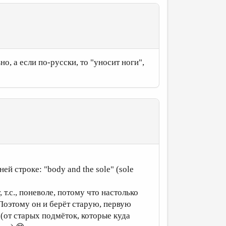
о, а если по-русски, то "уносит ноги",
ей строке: "body and the sole" (sole
 т.с., поневоле, потому что настолько
 Поэтому он и берёт старую, первую
(от старых подмёток, которые куда