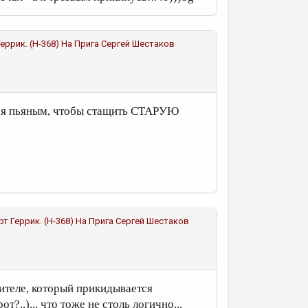
 Геррик. (Н-368) На Прига
Сергей Шестаков
лся пьяным, чтобы стащить СТАРУЮ
берт Геррик. (Н-368) На Прига
Сергей Шестаков
бителе, который прикидывается
?..)... что тоже не столь логично...