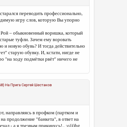
 я старался переводить профессионально,
водимую игру слов, которую Вы упорно
де Рой – обыкновенный воришка, который
старые туфли. Зачем ему воровать
ю и новую обувь? И тогда действительно
т" старую обувку. И, кстати, нигде не
ро "на ходу подмётки рвёт" ничего не
368) На Прига
Сергей Шестаков
тот, направляясь в профком (партком и
 на продолжение "банкета", в ответ на
ечал - а я трезвым прикинусь!.. :о)))bg