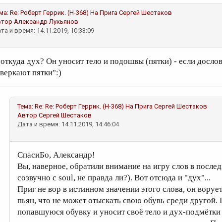
ма:
Re: Роберт Геррик. (Н-368) На Прига
Сергей Шестаков
втор
Александр Лукьянов
та и время: 14.11.2019, 10:33:09
 откуда дух? Он уносит тело и подошвы (пятки) - если дословн
сверкают пятки":)
Тема:
Re: Re: Роберт Геррик. (Н-368) На Прига
Сергей Шестаков
Автор
Сергей Шестаков
Дата и время: 14.11.2019, 14:46:04
СпасиБо, Александр!
Вы, наверное, обратили внимание на игру слов в последн
созвучно с soul, не правда ли?). Вот отсюда и "дух"...
Приг не вор в истинном значении этого слова, он ворует,
пьян, что не может отыскать свою обувь среди другой.
попавшуюся обувку и уносит своё тело и дух-подмётки 