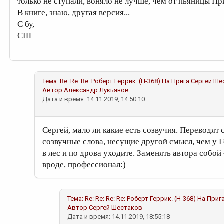
только не ступали, воняло не лучше, чем от пьяницы Пр
В книге, знаю, другая версия...
С бу,
СШ
Тема:
Re: Re: Re: Роберт Геррик. (Н-368) На Прига
Сергей Ше
Автор
Александр Лукьянов
Дата и время: 14.11.2019, 14:50:10
Сергей, мало ли какие есть созвучия. Переводят
созвучные слова, несущие другой смысл, чем у Г
в лес и по дрова уходите. Заменять автора собой 
вроде, профессионал:)
Тема:
Re: Re: Re: Re: Роберт Геррик. (Н-368) На Приг
Автор
Сергей Шестаков
Дата и время: 14.11.2019, 18:55:18