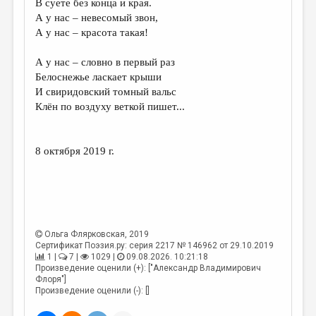
В суете без конца и края.
А у нас – невесомый звон,
ДАЙДЖЕСТ
А у нас – красота такая!
ПРОИЗВЕДЕНИЯ
А у нас – словно в первый раз
ПЕРЕВОДЫ
Белоснежье ласкает крыши
И свиридовский томный вальс
КОНКУРСЫ
Клён по воздуху веткой пишет...
ДЕТСКАЯ КОМНАТА
КНИЖНАЯ ПОЛКА
8 октября 2019 г.
ОБЗОР ЛИТЕРАТУРЫ
СТРАНИЦЫ ПАМЯТИ
ОБЪЯВЛЕНИЯ
Ольга Флярковская
, 2019
Сертификат Поэзия.ру: серия 2217 № 146962 от 29.10.2019
КОЛОНКА РЕДАКТОРА
1 |
7 |
1029 |
09.08.2026. 10:21:18
Произведение оценили (+): ["Александр Владимирович
РЕДКОЛЛЕГИЯ
Флоря"]
Произведение оценили (-): []
ОТ РЕДАКЦИИ