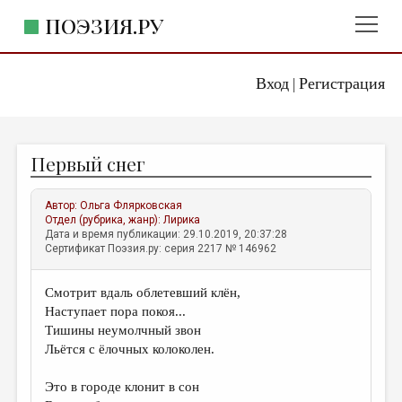
ПОЭЗИЯ.РУ
Вход
Регистрация
ГЛАВНОЕ МЕНЮ
|
ПОЭЗИЯ.РУ
ИЗДАТЕЛЬСТВО
Первый снег
ЖАНРЫ
АВТОРЫ
Автор:
Ольга Флярковская
Отдел (рубрика, жанр):
Лирика
КОММЕНТАРИИ
Дата и время публикации: 29.10.2019, 20:37:28
Сертификат Поэзия.ру: серия 2217 № 146962
ЛИТСАЛОН
Смотрит вдаль облетевший клён,
НОВОСТИ
Наступает пора покоя...
ПРАВИЛА САЙТА
Тишины неумолчный звон
Льётся с ёлочных колоколен.
ОТДЕЛЫ И РУБРИКИ
Это в городе клонит в сон
ИЗБРАННОЕ