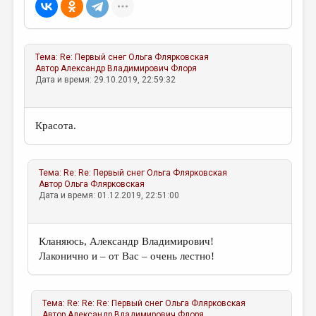
МАЛАЯ ПРОЗА
ЭССЕИСТИКА
ЛИТЕРАТУРОВЕДЕНИЕ
Тема:
Re: Первый снег
Ольга Флярковская
Автор
Александр Владимирович Флоря
КУЛЬТУРОВЕДЕНИЕ
Дата и время: 29.10.2019, 22:59:32
ПУБЛИЦИСТИКА
Красота.
РЕЦЕНЗИРОВАНИЕ
ЦИКЛЫ ПУБЛИКАЦИЙ
Тема:
Re: Re: Первый снег
Ольга Флярковская
ТРЕДИАКОВСКИЙ
Автор
Ольга Флярковская
Дата и время: 01.12.2019, 22:51:00
МЕДИА
ВКОНТАКТЕ
Кланяюсь, Александр Владимирович!
Лаконично и – от Вас – очень лестно!
Тема:
Re: Re: Re: Первый снег
Ольга Флярковская
Автор
Александр Владимирович Флоря