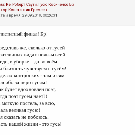
ма:
Re: Роберт Саути. Гусю
Косиченко Бр
втор
Константин Еремеев
та и время: 29.09.2019, 00:26:31
ппетитный финал! Бр!
редставь же, сколько от гусей
 различных видах пользы всей!
еде, в уборке... да во всём
ы близость чувствуем с гусём!
 делах контроских - там и сям
пасибо за перо гусям!
ак будет вдохновлён поэт,
огда поэт гусём нает?!
а мягкую постель, за всю,
вала великая гусю!
 я сказать не побоюсь,
асть нашей жизни - это гусь!