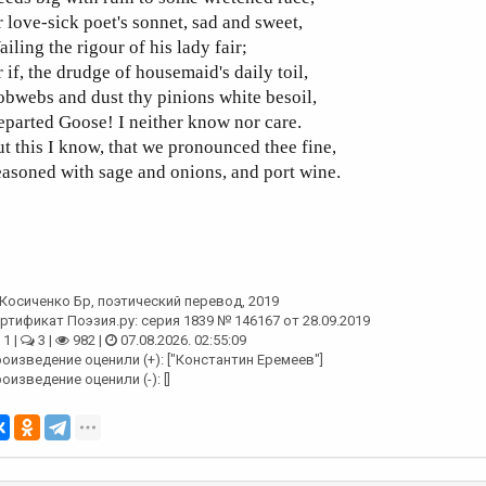
 love-sick poet's sonnet, sad and sweet,
iling the rigour of his lady fair;
 if, the drudge of housemaid's daily toil,
bwebs and dust thy pinions white besoil,
parted Goose! I neither know nor care.
t this I know, that we pronounced thee fine,
asoned with sage and onions, and port wine.
Косиченко Бр
, поэтический перевод, 2019
ртификат Поэзия.ру: серия 1839 № 146167 от 28.09.2019
1 |
3 |
982 |
07.08.2026. 02:55:09
оизведение оценили (+): ["Константин Еремеев"]
оизведение оценили (-): []