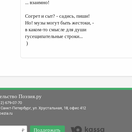
... взаимно!
Согрет и сыт? - садись, пиши!
Но! музы могут быть жестоки, -
в каком-то смысле для души
гусещипательные строки...
)
ельство Поэзия.ру
12) 679-07-70
 Санкт-Петербург, ул. Хрустальная, 18, офис 412
ezia.ru
Поддержать