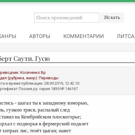
ЖАНРЫ
АВТОРЫ
КОММЕНТАРИИ
ЛИТСА
берт Саути. Гусю
реводчик:
Косиченко Бр
дел (рубрика, жанр):
Переводы
та и время публикации: 28.09.2019, 12:42:10
ртификат Поэзия.ру: серия 1839 № 146167
астись - шагал ты к западному взморью,
ль, гузкою тряся, распалый след
ставил на Кембрийском плоскогорье;
орхал с подворья в фермерский подклет
т хитрых лис, тенёт цыган; навет