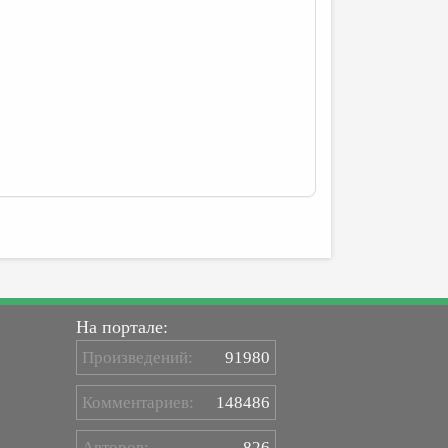
На портале:
Произведений:
91980
Комментариев:
148486
Авторов:
826