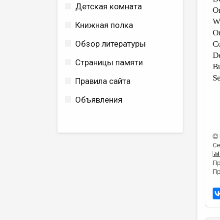
Детская комната
Or
Wa
Книжная полка
Or
Обзор литературы
Co
De
Страницы памяти
Bu
Se
Правила сайта
Объявления
Се
Пр
Пр