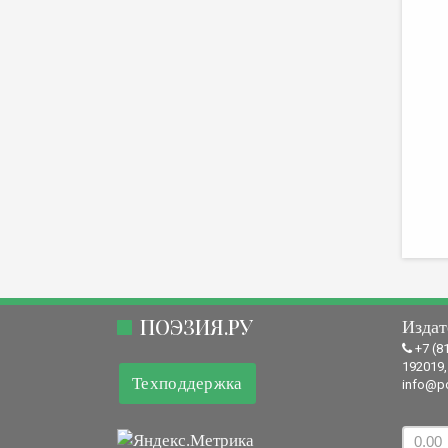
ПОЭЗИЯ.РУ
Издат
+7 (8
192019,
Техподдержка
info@po