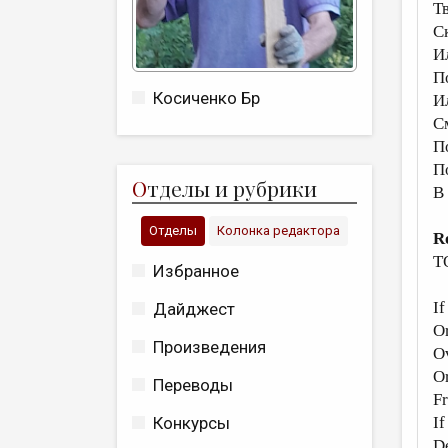
Т
С
И
П
Косиченко Бр
И
С
П
П
О
тделы и рубрики
В
Отделы
Колонка редактора
R
T
Избранное
If
Дайджест
Or
Произведения
O
Or
Переводы
Fr
If
Конкурсы
De