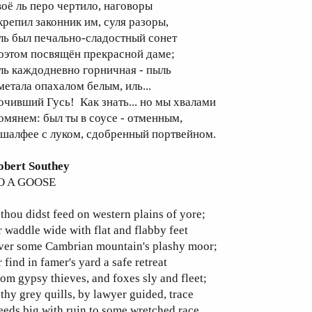
воё ль перо чертило, наговоры
крепил законник им, суля разоры,
ль был печально-сладостный сонет
оэтом посвящён прекрасной даме;
ль каждодневно горничная - пыль
метала опахалом белым, иль...
очивший Гусь! Как знать... но мы хвалами
омянем: был ты в соусе - отменным,
 шалфее с луком, сдобренный портвейном.
obert Southey
O A GOOSE
 thou didst feed on western plains of yore;
 waddle wide with flat and flabby feet
ver some Cambrian mountain's plashy moor;
 find in famer's yard a safe retreat
om gypsy thieves, and foxes sly and fleet;
 thy grey quills, by lawyer guided, trace
eds big with ruin to some wretched race,