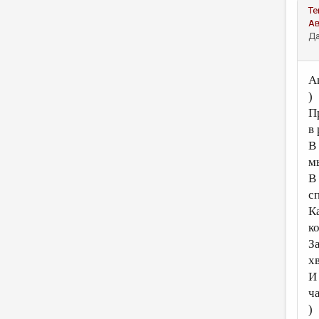
Те
А
Да
А
)
П
в
В 
м
В
с
К
к
З
х
И
ч
)