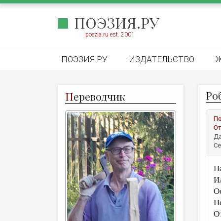
ПОЭЗИЯ.РУ
poezia.ru est. 2001
ПОЭЗИЯ.РУ
ИЗДАТЕЛЬСТВО
Ро
П
ереводчик
Пе
От
Да
Се
П
И
О
П
О