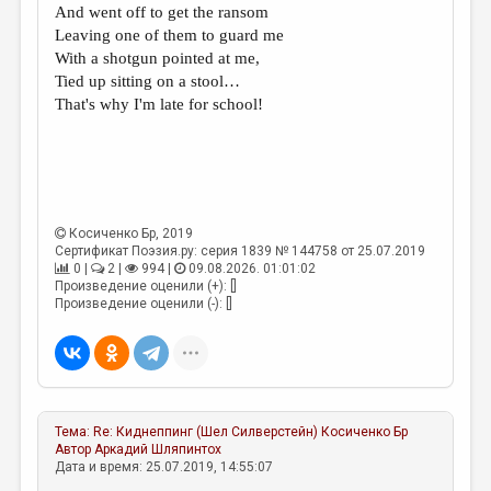
And went off to get the ransom
Leaving one of them to guard me
With a shotgun pointed at me,
Tied up sitting on a stool…
That's why I'm late for school!
Косиченко Бр
, 2019
Сертификат Поэзия.ру: серия 1839 № 144758 от 25.07.2019
0 |
2 |
994 |
09.08.2026. 01:01:02
Произведение оценили (+): []
Произведение оценили (-): []
Тема:
Re: Киднеппинг (Шел Силверстейн)
Косиченко Бр
Автор
Аркадий Шляпинтох
Дата и время: 25.07.2019, 14:55:07