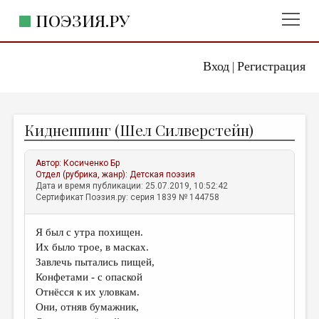
ПОЭЗИЯ.РУ
Вход
Регистрация
ГЛАВНОЕ МЕНЮ
|
ПОЭЗИЯ.РУ
ИЗДАТЕЛЬСТВО
Киднеппинг (Шел Силверстейн)
ЖАНРЫ
АВТОРЫ
Автор:
Косиченко Бр
Отдел (рубрика, жанр):
Детская поэзия
КОММЕНТАРИИ
Дата и время публикации: 25.07.2019, 10:52:42
Сертификат Поэзия.ру: серия 1839 № 144758
ЛИТСАЛОН
Я был с утра похищен.
НОВОСТИ
Их было трое, в масках.
ПРАВИЛА САЙТА
Завлечь пытались пищей,
Конфетами - с опаской
Отнёсся к их уловкам.
ОТДЕЛЫ И РУБРИКИ
Они, отняв бумажник,
ИЗБРАННОЕ