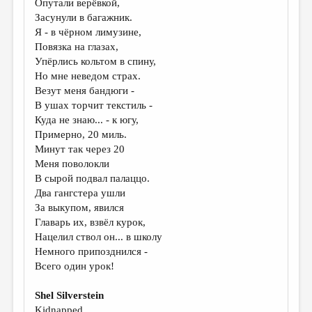
Опутали верёвкой,
Засунули в багажник.
ДАЙДЖЕСТ
Я - в чёрном лимузине,
ПРОИЗВЕДЕНИЯ
Повязка на глазах,
Упёрлись кольтом в спину,
ПЕРЕВОДЫ
Но мне неведом страх.
Везут меня бандюги -
КОНКУРСЫ
В ушах торчит текстиль -
ДЕТСКАЯ КОМНАТА
Куда не знаю... - к югу,
Примерно, 20 миль.
КНИЖНАЯ ПОЛКА
Минут так через 20
Меня поволокли
ОБЗОР ЛИТЕРАТУРЫ
В сырой подвал палаццо.
СТРАНИЦЫ ПАМЯТИ
Два гангстера ушли
За выкупом, явился
ОБЪЯВЛЕНИЯ
Главарь их, взвёл курок,
Нацелил ствол он... в школу
КОЛОНКА РЕДАКТОРА
Немного припозднился -
Всего один урок!
РЕДКОЛЛЕГИЯ
ОТ РЕДАКЦИИ
Shel Silverstein
Kidnapped