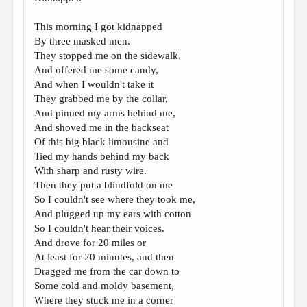
МАЛАЯ ПРОЗА
This morning I got kidnapped
ЭССЕИСТИКА
By three masked men.
ЛИТЕРАТУРОВЕДЕНИЕ
They stopped me on the sidewalk,
And offered me some candy,
КУЛЬТУРОВЕДЕНИЕ
And when I wouldn't take it
They grabbed me by the collar,
ПУБЛИЦИСТИКА
And pinned my arms behind me,
РЕЦЕНЗИРОВАНИЕ
And shoved me in the backseat
Of this big black limousine and
ЦИКЛЫ ПУБЛИКАЦИЙ
Tied my hands behind my back
With sharp and rusty wire.
ТРЕДИАКОВСКИЙ
Then they put a blindfold on me
МЕДИА
So I couldn't see where they took me,
And plugged up my ears with cotton
ВКОНТАКТЕ
So I couldn't hear their voices.
And drove for 20 miles or
At least for 20 minutes, and then
Dragged me from the car down to
Some cold and moldy basement,
Where they stuck me in a corner