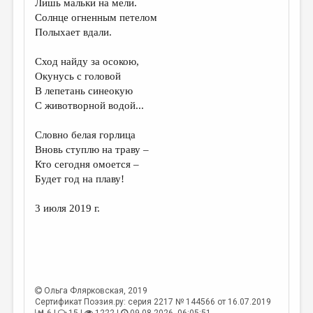
Лишь мальки на мели.
Солнце огненным петелом
ДАЙДЖЕСТ
Полыхает вдали.
ПРОИЗВЕДЕНИЯ
Сход найду за осокою,
ПЕРЕВОДЫ
Окунусь с головой
В лепетань синеокую
КОНКУРСЫ
С животворной водой...
ДЕТСКАЯ КОМНАТА
Словно белая горлица
КНИЖНАЯ ПОЛКА
Вновь ступлю на траву –
Кто сегодня омоется –
ОБЗОР ЛИТЕРАТУРЫ
Будет год на плаву!
СТРАНИЦЫ ПАМЯТИ
3 июля 2019 г.
ОБЪЯВЛЕНИЯ
КОЛОНКА РЕДАКТОРА
РЕДКОЛЛЕГИЯ
Ольга Флярковская
, 2019
ОТ РЕДАКЦИИ
Сертификат Поэзия.ру: серия 2217 № 144566 от 16.07.2019