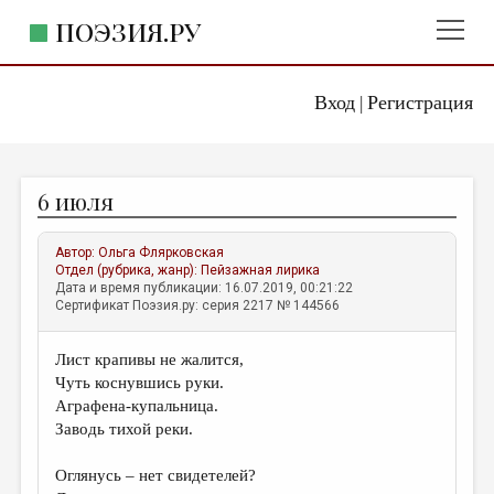
ПОЭЗИЯ.РУ
Вход
Регистрация
ГЛАВНОЕ МЕНЮ
|
ПОЭЗИЯ.РУ
ИЗДАТЕЛЬСТВО
6 июля
ЖАНРЫ
АВТОРЫ
Автор:
Ольга Флярковская
Отдел (рубрика, жанр):
Пейзажная лирика
КОММЕНТАРИИ
Дата и время публикации: 16.07.2019, 00:21:22
Сертификат Поэзия.ру: серия 2217 № 144566
ЛИТСАЛОН
Лист крапивы не жалится,
НОВОСТИ
Чуть коснувшись руки.
ПРАВИЛА САЙТА
Аграфена-купальница.
Заводь тихой реки.
ОТДЕЛЫ И РУБРИКИ
Оглянусь – нет свидетелей?
ИЗБРАННОЕ