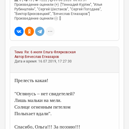
6 |
15 |
1222 |
09.08.2026. 06:05:51
МАЛАЯ ПРОЗА
Произведение оценили (+): ["Геннадий Куртик", "Илья
Рубинштейн", "Сергей Шестаков", "Сергей Погодаев",
ЭССЕИСТИКА
"Виктор Брюховецкий", "Вячеслав Егиазаров"]
Произведение оценили (-): []
ЛИТЕРАТУРОВЕДЕНИЕ
КУЛЬТУРОВЕДЕНИЕ
ПУБЛИЦИСТИКА
РЕЦЕНЗИРОВАНИЕ
Тема:
Re: 6 июля
Ольга Флярковская
Автор
Вячеслав Егиазаров
Дата и время: 16.07.2019, 17:27:30
ЦИКЛЫ ПУБЛИКАЦИЙ
ТРЕДИАКОВСКИЙ
Прелесть какая!
МЕДИА
ВКОНТАКТЕ
"Оглянусь – нет свидетелей?
Лишь мальки на мели.
Солнце огненным петелом
Полыхает вдали".
Спасибо, Ольга!!! За поэзию!!!