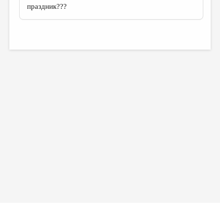
праздник???