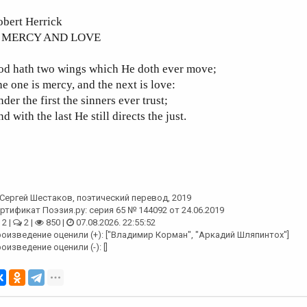
obert Herrick
. MERCY AND LOVE
od hath two wings which He doth ever move;
e one is mercy, and the next is love:
der the first the sinners ever trust;
d with the last He still directs the just.
Сергей Шестаков
, поэтический перевод, 2019
ртификат Поэзия.ру: серия 65 № 144092 от 24.06.2019
2 |
2 |
850 |
07.08.2026. 22:55:52
оизведение оценили (+): ["Владимир Корман", "Аркадий Шляпинтох"]
оизведение оценили (-): []