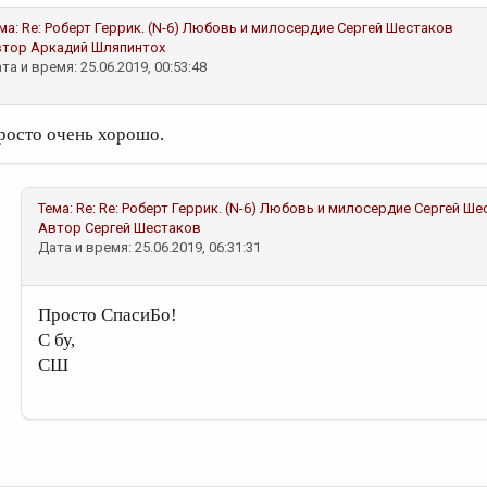
ма:
Re: Роберт Геррик. (N-6) Любовь и милосердие
Сергей Шестаков
втор
Аркадий Шляпинтох
та и время: 25.06.2019, 00:53:48
росто очень хорошо.
Тема:
Re: Re: Роберт Геррик. (N-6) Любовь и милосердие
Сергей Ше
Автор
Сергей Шестаков
Дата и время: 25.06.2019, 06:31:31
Просто СпасиБо!
С бу,
СШ