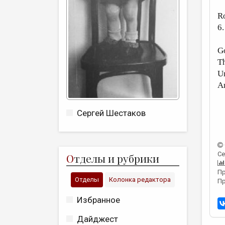
R
6
G
Th
Un
An
Сергей Шестаков
Се
О
тделы и рубрики
Пр
Отделы
Колонка редактора
Пр
Избранное
Дайджест