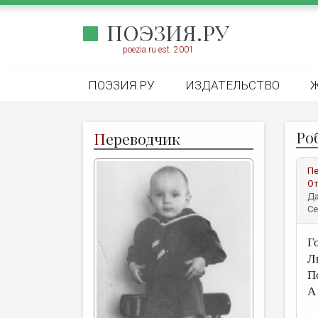
ПОЭЗИЯ.РУ
poezia.ru est. 2001
ПОЭЗИЯ.РУ
ИЗДАТЕЛЬСТВО
Ро
П
ереводчик
Пе
От
Да
Се
Г
Л
П
А