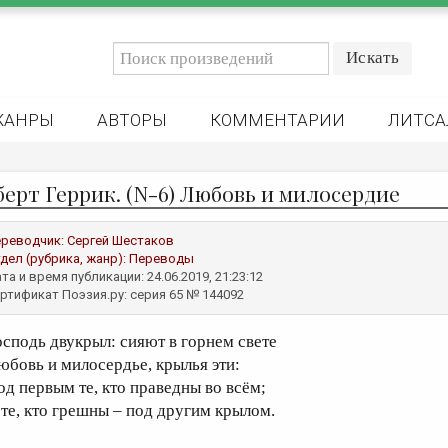
ЖАНРЫ
АВТОРЫ
КОММЕНТАРИИ
ЛИТСА
берт Геррик. (N-6) Любовь и милосердие
реводчик:
Сергей Шестаков
дел (рубрика, жанр):
Переводы
та и время публикации: 24.06.2019, 21:23:12
ртификат Поэзия.ру: серия 65 № 144092
осподь двукрыл: сияют в горнем свете
юбовь и милосердье, крылья эти:
од первым те, кто праведны во всём;
 те, кто грешны – под другим крылом.