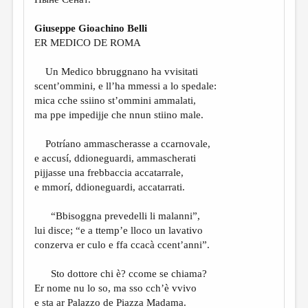
МАЛАЯ ПРОЗА
ЭССЕИСТИКА
Giuseppe Gioachino Belli
ER MEDICO DE ROMA
ЛИТЕРАТУРОВЕДЕНИЕ
Un Medico bbruggnano ha vvisitati
КУЛЬТУРОВЕДЕНИЕ
scent’ommini, e ll’ha mmessi a lo spedale:
ПУБЛИЦИСТИКА
mica cche ssiino st’ommini ammalati,
ma ppe impedijje che nnun stiino male.
РЕЦЕНЗИРОВАНИЕ
Potríano ammascherasse a ccarnovale,
ЦИКЛЫ ПУБЛИКАЦИЙ
e accusí, ddioneguardi, ammascherati
ТРЕДИАКОВСКИЙ
pijjasse una frebbaccia accatarrale,
e mmorí, ddioneguardi, accatarrati.
МЕДИА
“Bbisoggna prevedelli li malanni”,
ВКОНТАКТЕ
lui disce; “e a ttemp’e lloco un lavativo
conzerva er culo e ffa ccacà ccent’anni”.
Sto dottore chi è? ccome se chiama?
Er nome nu lo so, ma sso cch’è vvivo
e sta ar Palazzo de Piazza Madama.