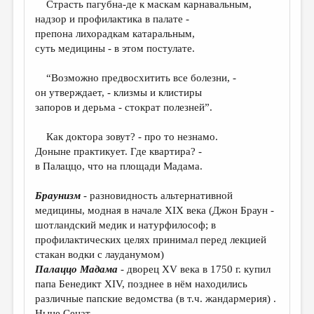
Страсть пагубна-де к маскам карнавальным,
надзор и профилактика в палате -
ДАЙДЖЕСТ
препона лихорадкам катаральным,
ПРОИЗВЕДЕНИЯ
суть медицины - в этом постулате.
ПЕРЕВОДЫ
“Возможно предвосхитить все болезни, -
он утверждает, - клизмы и клистиры
КОНКУРСЫ
запоров и дерьма - стократ полезней”.
ДЕТСКАЯ КОМНАТА
Как доктора зовут? - про то незнамо.
КНИЖНАЯ ПОЛКА
Доныне практикует. Где квартира? -
в Палаццо, что на площади Мадама.
ОБЗОР ЛИТЕРАТУРЫ
СТРАНИЦЫ ПАМЯТИ
Браунизм
- разновидность альтернативной
медицины, модная в начале XIX века (Джон Браун -
ОБЪЯВЛЕНИЯ
шотландский медик и натурфилософ; в
профилактических целях принимал перед лекцией
КОЛОНКА РЕДАКТОРА
стакан водки с лауданумом)
РЕДКОЛЛЕГИЯ
Палаццо Мадама
- дворец XV века в 1750 г. купил
папа Бенедикт XIV, позднее в нём находились
ОТ РЕДАКЦИИ
различные папские ведомства (в т.ч. жандармерия) .
Ныне Сенат.