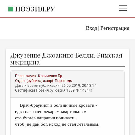
ПОЭЗИЯ.РУ
Вход
Регистрация
ГЛАВНОЕ МЕНЮ
|
ПОЭЗИЯ.РУ
ИЗДАТЕЛЬСТВО
Джузеппе Джоакино Белли. Римская
ЖАНРЫ
медицина
АВТОРЫ
Переводчик:
Косиченко Бр
КОММЕНТАРИИ
Отдел (рубрика, жанр):
Переводы
Дата и время публикации: 26.05.2019, 20:13:14
ЛИТСАЛОН
Сертификат Поэзия.ру: серия 1839 № 143441
НОВОСТИ
Врач-браунист в больничные кровати -
ПРАВИЛА САЙТА
едва назначен лекарем квартальным -
сто бугаёв направил почивати,
ОТДЕЛЫ И РУБРИКИ
чтоб, не дай бог, исход не стал летальным.
ИЗБРАННОЕ