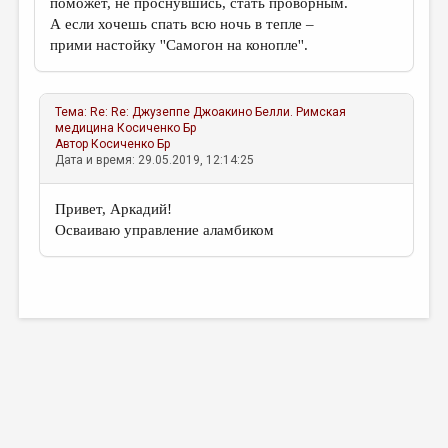
поможет, не проснувшись, стать проворным.
А если хочешь спать всю ночь в тепле –
прими настойку ''Самогон на конопле''.
Тема:
Re: Re: Джузеппе Джоакино Белли. Римская
медицина
Косиченко Бр
Автор
Косиченко Бр
Дата и время: 29.05.2019, 12:14:25
Привет, Аркадий!
Осваиваю управление аламбиком