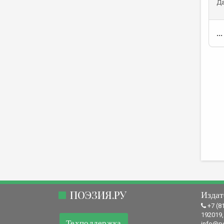
Да
...
ПОЭЗИЯ.РУ
Издат
+7 (8
192019,
Техподдержка
info@po