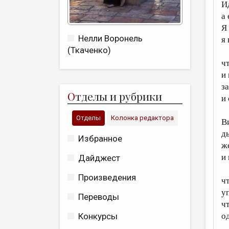
И
а 
Я
Нелли Воронель
я
(Ткаченко)
ч
и
за
О
тделы и рубрики
и
Отделы
Колонка редактора
В
д
Избранное
ж
и
Дайджест
Произведения
ч
у
Переводы
ч
Конкурсы
о