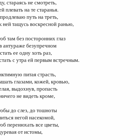
ду, стараясь не смотреть,
ей плевать на те старанья.
 продлеваю путь на треть,
 к ней тащусь воскресной ранью,
тоб там без посторонних глаз
 в антураже безупречном
стать ее одну хоть раз,
 стать с утра ей первым встречным.
иктимную питая страсть,
ышать глазами, кожей, кровью,
елая, выдохнув, пропасть
 ничего не видеть кроме,
тобы до слез, до тошноты
питься негой насекомой,
тоб перенюхать все цветы,
дуревая от истомы,