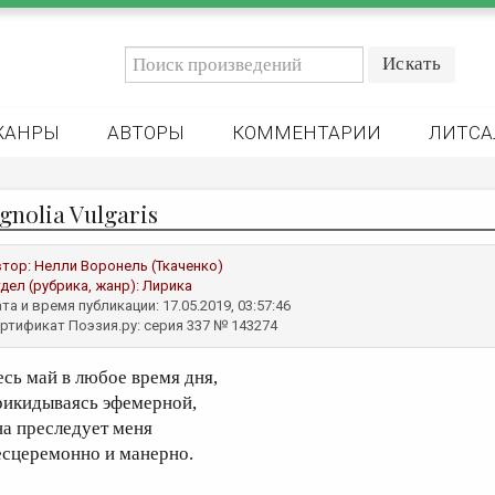
ЖАНРЫ
АВТОРЫ
КОММЕНТАРИИ
ЛИТСА
nolia Vulgaris
втор:
Нелли Воронель (Ткаченко)
дел (рубрика, жанр):
Лирика
та и время публикации: 17.05.2019, 03:57:46
ртификат Поэзия.ру: серия 337 № 143274
есь май в любое время дня,
рикидываясь эфемерной,
на преследует меня
есцеремонно и манерно.