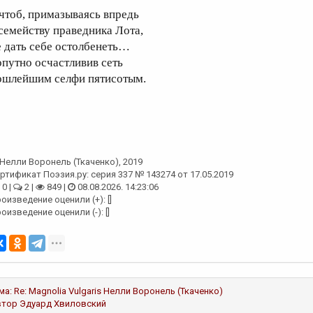
 чтоб, примазываясь впредь
 семейству праведника Лота,
е дать себе остолбенеть…
опутно осчастливив сеть
ошлейшим селфи пятисотым.
Нелли Воронель (Ткаченко)
, 2019
ртификат Поэзия.ру: серия 337 № 143274 от 17.05.2019
0 |
2 |
849 |
08.08.2026. 14:23:06
оизведение оценили (+): []
оизведение оценили (-): []
ма:
Re: Magnolia Vulgaris
Нелли Воронель (Ткаченко)
втор
Эдуард Хвиловский