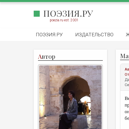
ПОЭЗИЯ.РУ
poezia.ru est. 2001
ПОЭЗИЯ.РУ
ИЗДАТЕЛЬСТВО
Mag
А
втор
А
От
Да
Се
В
п
о
б