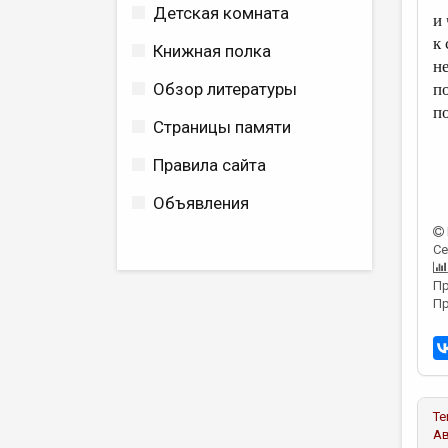
Детская комната
и
к
Книжная полка
н
Обзор литературы
п
п
Страницы памяти
Правила сайта
Объявления
Се
Пр
Пр
Те
А