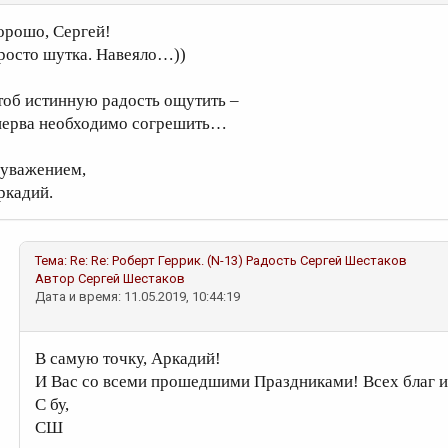
орошо, Сергей!
росто шутка. Навеяло…))
тоб истинную радость ощутить –
перва необходимо согрешить…
 уважением,
ркадий.
Тема:
Re: Re: Роберт Геррик. (N-13) Радость
Сергей Шестаков
Автор
Сергей Шестаков
Дата и время: 11.05.2019, 10:44:19
В самую точку, Аркадий!
И Вас со всеми прошедшими Праздниками! Всех благ и
С бу,
СШ