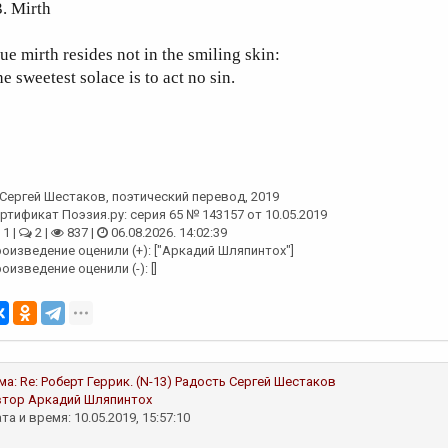
3. Mirth
ue mirth resides not in the smiling skin:
e sweetest solace is to act no sin.
Сергей Шестаков
, поэтический перевод, 2019
ртификат Поэзия.ру: серия 65 № 143157 от 10.05.2019
1 |
2 |
837 |
06.08.2026. 14:02:39
оизведение оценили (+): ["Аркадий Шляпинтох"]
оизведение оценили (-): []
ма:
Re: Роберт Геррик. (N-13) Радость
Сергей Шестаков
втор
Аркадий Шляпинтох
та и время: 10.05.2019, 15:57:10