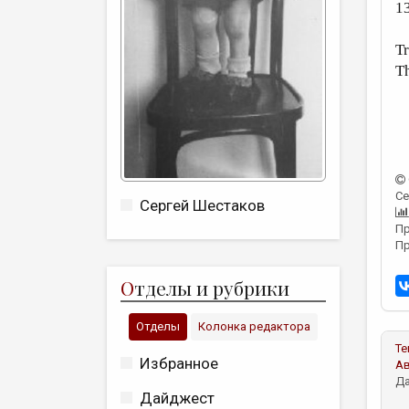
1
Tr
Th
Се
Сергей Шестаков
Пр
Пр
О
тделы и рубрики
Отделы
Колонка редактора
Те
Избранное
А
Да
Дайджест