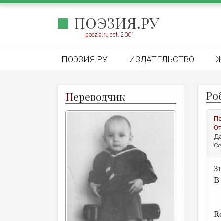
ПОЭЗИЯ.РУ
poezia.ru est. 2001
ПОЭЗИЯ.РУ
ИЗДАТЕЛЬСТВО
Роб
П
ереводчик
Пе
От
Да
Се
З
В
R