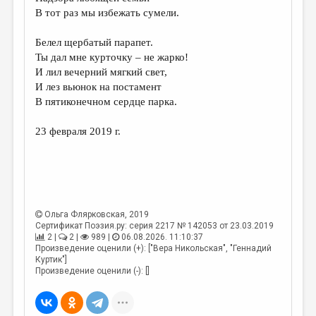
МАЛАЯ ПРОЗА
В тот раз мы избежать сумели.
ЭССЕИСТИКА
Белел щербатый парапет.
ЛИТЕРАТУРОВЕДЕНИЕ
Ты дал мне курточку – не жарко!
И лил вечерний мягкий свет,
КУЛЬТУРОВЕДЕНИЕ
И лез вьюнок на постамент
В пятиконечном сердце парка.
ПУБЛИЦИСТИКА
РЕЦЕНЗИРОВАНИЕ
23 февраля 2019 г.
ЦИКЛЫ ПУБЛИКАЦИЙ
ТРЕДИАКОВСКИЙ
МЕДИА
Ольга Флярковская
, 2019
ВКОНТАКТЕ
Сертификат Поэзия.ру: серия 2217 № 142053 от 23.03.2019
2 |
2 |
989 |
06.08.2026. 11:10:37
Произведение оценили (+): ["Вера Никольская", "Геннадий
Куртик"]
Произведение оценили (-): []