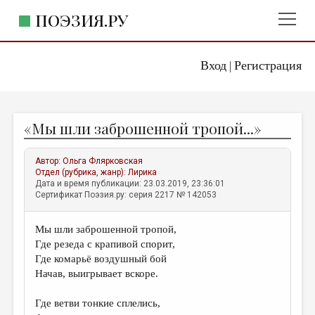
ПОЭЗИЯ.РУ
Вход
Регистрация
ГЛАВНОЕ МЕНЮ
|
ПОЭЗИЯ.РУ
ИЗДАТЕЛЬСТВО
«Мы шли заброшенной тропой...»
ЖАНРЫ
АВТОРЫ
Автор:
Ольга Флярковская
Отдел (рубрика, жанр):
Лирика
КОММЕНТАРИИ
Дата и время публикации: 23.03.2019, 23:36:01
Сертификат Поэзия.ру: серия 2217 № 142053
ЛИТСАЛОН
Мы шли заброшенной тропой,
НОВОСТИ
Где резеда с крапивой спорит,
ПРАВИЛА САЙТА
Где комарьё воздушный бой
Начав, выигрывает вскоре.
ОТДЕЛЫ И РУБРИКИ
Где ветви тонкие сплелись,
ИЗБРАННОЕ