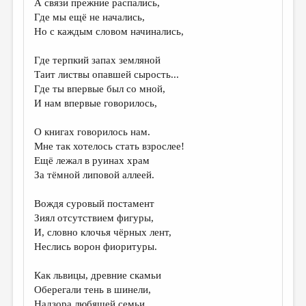
А связи прежние распались,
Где мы ещё не начались,
ДАЙДЖЕСТ
Но с каждым словом начинались,
ПРОИЗВЕДЕНИЯ
Где терпкий запах земляной
ПЕРЕВОДЫ
Таит листвы опавшей сырость...
Где ты впервые был со мной,
КОНКУРСЫ
И нам впервые говорилось,
ДЕТСКАЯ КОМНАТА
О книгах говорилось нам.
КНИЖНАЯ ПОЛКА
Мне так хотелось стать взрослее!
Ещё лежал в руинах храм
ОБЗОР ЛИТЕРАТУРЫ
За тёмной липовой аллеей.
СТРАНИЦЫ ПАМЯТИ
Вождя суровый постамент
ОБЪЯВЛЕНИЯ
Зиял отсутствием фигуры,
И, словно клочья чёрных лент,
КОЛОНКА РЕДАКТОРА
Неслись ворон фиоритуры.
РЕДКОЛЛЕГИЯ
Как львицы, древние скамьи
ОТ РЕДАКЦИИ
Оберегали тень в шинели,
Надзора любящей семьи