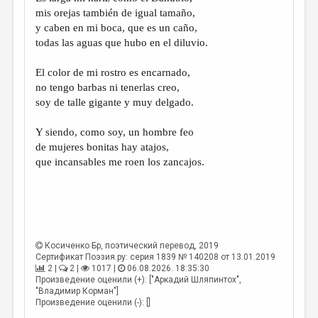
МАЛАЯ ПРОЗА
mis orejas también de igual tamaño,
y caben en mi boca, que es un caño,
ЭССЕИСТИКА
todas las aguas que hubo en el diluvio.
ЛИТЕРАТУРОВЕДЕНИЕ
El color de mi rostro es encarnado,
КУЛЬТУРОВЕДЕНИЕ
no tengo barbas ni tenerlas creo,
soy de talle gigante y muy delgado.
ПУБЛИЦИСТИКА
РЕЦЕНЗИРОВАНИЕ
Y siendo, como soy, un hombre feo
de mujeres bonitas hay atajos,
ЦИКЛЫ ПУБЛИКАЦИЙ
que incansables me roen los zancajos.
ТРЕДИАКОВСКИЙ
МЕДИА
ВКОНТАКТЕ
Косиченко Бр
, поэтический перевод, 2019
Сертификат Поэзия.ру: серия 1839 № 140208 от 13.01.2019
2 |
2 |
1017 |
06.08.2026. 18:35:30
Произведение оценили (+): ["Аркадий Шляпинтох",
"Владимир Корман"]
Произведение оценили (-): []