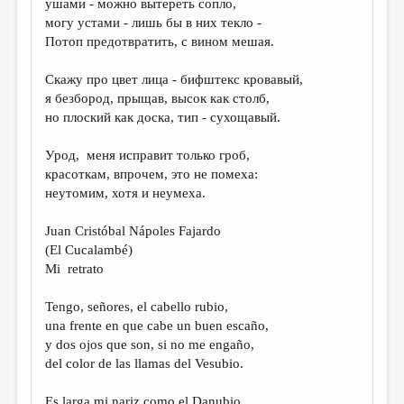
ушами - можно вытереть сопло,
могу устами - лишь бы в них текло -
ДАЙДЖЕСТ
Потоп предотвратить, c вином мешая.
ПРОИЗВЕДЕНИЯ
Скажу про цвет лица - бифштекс кровавый,
ПЕРЕВОДЫ
я безбород, прыщав, высок как столб,
но плоский как доска, тип - сухощавый.
КОНКУРСЫ
ДЕТСКАЯ КОМНАТА
Урод, меня исправит только гроб,
красоткам, впрочем, это не помеха:
КНИЖНАЯ ПОЛКА
неутомим, хотя и неумеха.
ОБЗОР ЛИТЕРАТУРЫ
Juan Cristóbal Nápoles Fajardo
СТРАНИЦЫ ПАМЯТИ
(El Cucalambé)
Mi retrato
ОБЪЯВЛЕНИЯ
Tengo, señores, el cabello rubio,
КОЛОНКА РЕДАКТОРА
una frente en que cabe un buen escaño,
y dos ojos que son, si no me engaño,
РЕДКОЛЛЕГИЯ
del color de las llamas del Vesubio.
ОТ РЕДАКЦИИ
Es larga mi nariz como el Danubio,