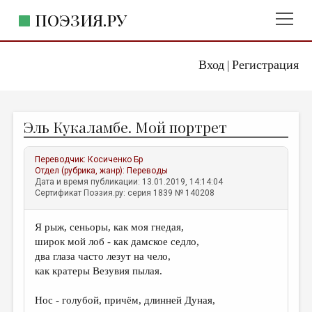
ПОЭЗИЯ.РУ
Вход
Регистрация
ГЛАВНОЕ МЕНЮ
|
ПОЭЗИЯ.РУ
ИЗДАТЕЛЬСТВО
Эль Кукаламбе. Мой портрет
ЖАНРЫ
АВТОРЫ
Переводчик:
Косиченко Бр
Отдел (рубрика, жанр):
Переводы
КОММЕНТАРИИ
Дата и время публикации: 13.01.2019, 14:14:04
Сертификат Поэзия.ру: серия 1839 № 140208
ЛИТСАЛОН
Я рыж, сеньоры, как моя гнедая,
НОВОСТИ
широк мой лоб - как дамское седло,
ПРАВИЛА САЙТА
два глаза часто лезут на чело,
как кратеры Везувия пылая.
ОТДЕЛЫ И РУБРИКИ
Нос - голубой, причём, длинней Дуная,
ИЗБРАННОЕ