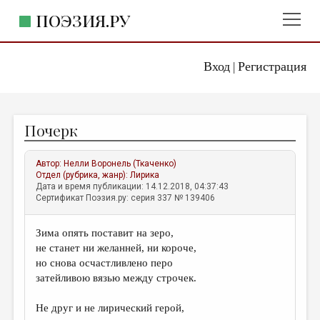
ПОЭЗИЯ.РУ
Вход
Регистрация
ГЛАВНОЕ МЕНЮ
|
ПОЭЗИЯ.РУ
ИЗДАТЕЛЬСТВО
Почерк
ЖАНРЫ
АВТОРЫ
Автор:
Нелли Воронель (Ткаченко)
Отдел (рубрика, жанр):
Лирика
КОММЕНТАРИИ
Дата и время публикации: 14.12.2018, 04:37:43
Сертификат Поэзия.ру: серия 337 № 139406
ЛИТСАЛОН
Зима опять поставит на зеро,
НОВОСТИ
не станет ни желанней, ни короче,
ПРАВИЛА САЙТА
но снова осчастливлено перо
затейливою вязью между строчек.
ОТДЕЛЫ И РУБРИКИ
Не друг и не лирический герой,
ИЗБРАННОЕ