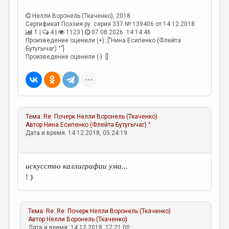
МАЛАЯ ПРОЗА
Нелли Воронель (Ткаченко)
, 2018
ЭССЕИСТИКА
Сертификат Поэзия.ру: серия 337 № 139406 от 14.12.2018
1 |
4 |
1123 |
07.08.2026. 14:14:46
ЛИТЕРАТУРОВЕДЕНИЕ
Произведение оценили (+): ["Нина Есипенко (Флейта
Бутугычаг) °"]
КУЛЬТУРОВЕДЕНИЕ
Произведение оценили (-): []
ПУБЛИЦИСТИКА
РЕЦЕНЗИРОВАНИЕ
ЦИКЛЫ ПУБЛИКАЦИЙ
Тема:
Re: Почерк
Нелли Воронель (Ткаченко)
Автор
Нина Есипенко (Флейта Бутугычаг) °
ТРЕДИАКОВСКИЙ
Дата и время: 14.12.2018, 05:24:19
МЕДИА
ВКОНТАКТЕ
искусство каллиграфии ума...
! )
Тема:
Re: Re: Почерк
Нелли Воронель (Ткаченко)
Автор
Нелли Воронель (Ткаченко)
Дата и время: 14.12.2018, 17:21:00