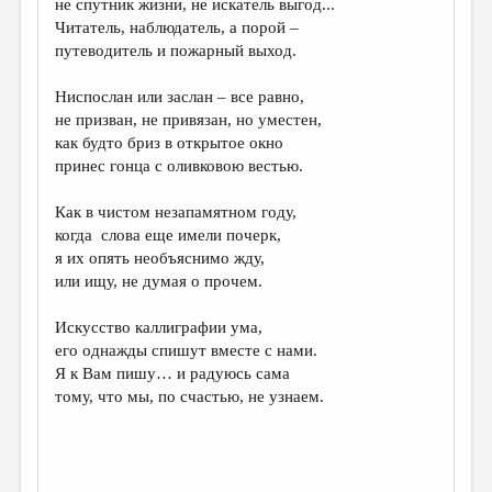
не спутник жизни, не искатель выгод...
Читатель, наблюдатель, а порой –
ДАЙДЖЕСТ
путеводитель и пожарный выход.
ПРОИЗВЕДЕНИЯ
Ниспослан или заслан – все равно,
ПЕРЕВОДЫ
не призван, не привязан, но уместен,
как будто бриз в открытое окно
КОНКУРСЫ
принес гонца с оливковою вестью.
ДЕТСКАЯ КОМНАТА
Как в чистом незапамятном году,
КНИЖНАЯ ПОЛКА
когда слова еще имели почерк,
я их опять необъяснимо жду,
ОБЗОР ЛИТЕРАТУРЫ
или ищу, не думая о прочем.
СТРАНИЦЫ ПАМЯТИ
Искусство каллиграфии ума,
ОБЪЯВЛЕНИЯ
его однажды спишут вместе с нами.
Я к Вам пишу… и радуюсь сама
КОЛОНКА РЕДАКТОРА
тому, что мы, по счастью, не узнаем.
РЕДКОЛЛЕГИЯ
ОТ РЕДАКЦИИ