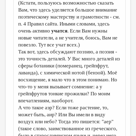
(Кстати, пользуюсь возможностью сказать
Вам, что здесь уделяется большое внимание
поэтическому мастерству и грамотности - см.
п. 4 Правил сайта. Иными словами, здесь
очень активно
учатся
. Если Вам нужны
новые читатели, а не учителя, боюсь, Вам не
повезло. Тут все учат всех.)
Так вот, здесь обсуждают поэзию, а поэзия -
это точность деталей. У Вас много деталей из
сферы ботаники (померанец, грейпфрут,
лаванда), с химической нотой (бензой). Моё
восхищение, я мало что в этом понимаю. Но
что-то у меня вызывает сомнение: а у
грейпфрутов тонкие прожилки? По моим
впечатлениям, наоборот.
А что такое аэр? Если тоже растение, то,
может быть, аир? Или Вы имели в виду
воздух или небо? Тогда это пишется: "аер"
(такое слово, заимствованное из греческого,
было в старославянском языке и, через него,