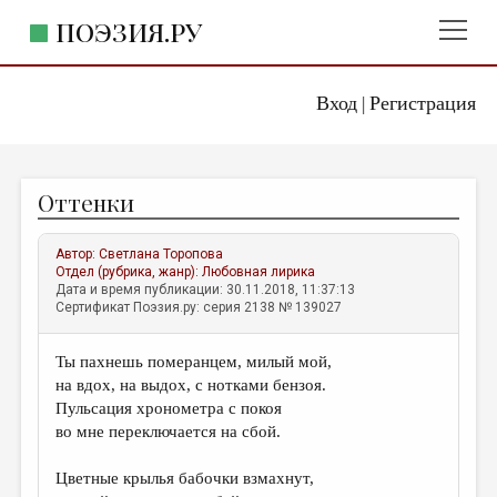
ПОЭЗИЯ.РУ
Вход
Регистрация
ГЛАВНОЕ МЕНЮ
|
ПОЭЗИЯ.РУ
ИЗДАТЕЛЬСТВО
Оттенки
ЖАНРЫ
АВТОРЫ
Автор:
Светлана Торопова
Отдел (рубрика, жанр):
Любовная лирика
КОММЕНТАРИИ
Дата и время публикации: 30.11.2018, 11:37:13
Сертификат Поэзия.ру: серия 2138 № 139027
ЛИТСАЛОН
Ты пахнешь померанцем, милый мой,
НОВОСТИ
на вдох, на выдох, с нотками бензоя.
ПРАВИЛА САЙТА
Пульсация хронометра с покоя
во мне переключается на сбой.
ОТДЕЛЫ И РУБРИКИ
Цветные крылья бабочки взмахнут,
ИЗБРАННОЕ