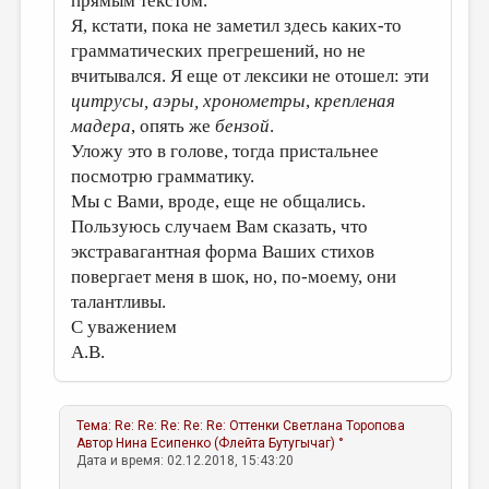
прямым текстом.
Я, кстати, пока не заметил здесь каких-то
грамматических прегрешений, но не
вчитывался. Я еще от лексики не отошел: эти
цитрусы, аэры, хронометры
,
крепленая
мадера
, опять же
бензой
.
Уложу это в голове, тогда пристальнее
посмотрю грамматику.
Мы с Вами, вроде, еще не общались.
Пользуюсь случаем Вам сказать, что
экстравагантная форма Ваших стихов
повергает меня в шок, но, по-моему, они
талантливы.
С уважением
А.В.
Тема:
Re: Re: Re: Re: Re: Оттенки
Светлана Торопова
Автор
Нина Есипенко (Флейта Бутугычаг) °
Дата и время: 02.12.2018, 15:43:20