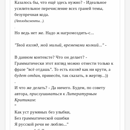
Казалось бы, что ещё здесь нужно? - Идеальное
усилительное перечисление всех граней темы,
безупречная кода.
(Апплодисменты...).
.
Но ведь нет же. Надо ж нагромоздить-с...
"Твой взгляд, мой милый, временами колкий..."
-
В данном контексте? Что он делает? -
Грамматически этот взгляд можно отнести только к
фразе "всё отдашь". То есть
взгляд
как ни крути, а
будет отдан
, принесён, так сказать, в жертву...))
.
И что же делать? - Да ничего. Будем, по совету
автора,
прислушиваться к Литературным
Критикам
:
"
Как уст румяных без улыбки,
Без грамматической ошибки
Я русской речи не люблю..."