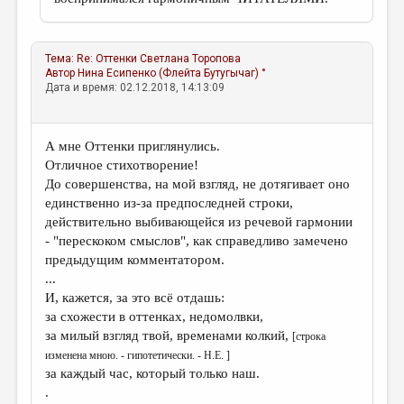
Тема:
Re: Оттенки
Светлана Торопова
Автор
Нина Есипенко (Флейта Бутугычаг) °
Дата и время: 02.12.2018, 14:13:09
А мне Оттенки приглянулись.
Отличное стихотворение!
До совершенства, на мой взгляд, не дотягивает оно
единственно из-за предпоследней строки,
действительно выбивающейся из речевой гармонии
- "перескоком смыслов", как справедливо замечено
предыдущим комментатором.
...
И, кажется, за это всё отдашь:
за схожести в оттенках, недомолвки,
за милый взгляд твой, временами колкий,
[строка
изменена мною. - гипотетически. - Н.Е. ]
за каждый час, который только наш.
.