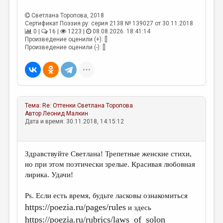
МАЛАЯ ПРОЗА
Светлана Торопова
, 2018
ЭССЕИСТИКА
Сертификат Поэзия.ру: серия 2138 № 139027 от 30.11.2018
0 |
16 |
1223 |
08.08.2026. 18:41:14
ЛИТЕРАТУРОВЕДЕНИЕ
Произведение оценили (+): []
Произведение оценили (-): []
КУЛЬТУРОВЕДЕНИЕ
ПУБЛИЦИСТИКА
РЕЦЕНЗИРОВАНИЕ
Тема:
Re: Оттенки
Светлана Торопова
ЦИКЛЫ ПУБЛИКАЦИЙ
Автор
Леонид Малкин
Дата и время: 30.11.2018, 14:15:12
ТРЕДИАКОВСКИЙ
МЕДИА
Здравствуйте Светлана! Трепетные женские стихи,
ВКОНТАКТЕ
но при этом поэтически зрелые. Красивая любовная
лирика. Удачи!
Ps. Если есть время, будьте ласковы ознакомиться
https://poezia.ru/pages/rules
и здесь
https://poezia.ru/rubrics/laws_of_solon