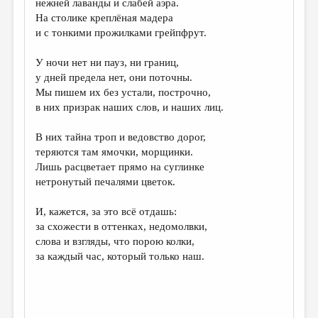
нежней лаванды и слабей аэра.
На столике креплёная мадера
ДАЙДЖЕСТ
и с тонкими прожилками грейпфрут.
ПРОИЗВЕДЕНИЯ
У ночи нет ни пауз, ни границ,
ПЕРЕВОДЫ
у дней предела нет, они поточны.
Мы пишем их без устали, построчно,
КОНКУРСЫ
в них призрак наших слов, и наших лиц.
ДЕТСКАЯ КОМНАТА
В них тайна троп и ведовство дорог,
КНИЖНАЯ ПОЛКА
теряются там ямочки, морщинки.
Лишь расцветает прямо на суглинке
ОБЗОР ЛИТЕРАТУРЫ
нетронутый печалями цветок.
СТРАНИЦЫ ПАМЯТИ
И, кажется, за это всё отдашь:
ОБЪЯВЛЕНИЯ
за схожести в оттенках, недомолвки,
слова и взгляды, что порою колки,
КОЛОНКА РЕДАКТОРА
за каждый час, который только наш.
РЕДКОЛЛЕГИЯ
ОТ РЕДАКЦИИ