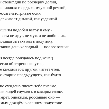
н стелет дни по росчерку долин,
аспиливая твердь жемчужной речкой,
 косы златогривые осин
держивает дымкой, как уздечкой.
ишь ты подобен ветру и ему -
овсем не друг, не муж и не любовник,
ходишь за закатом в полутьму,
ставив день холодный — послесловник.
 я всегда рождаюсь под конец
легии обветренного утра,
де каждый год другой читает чтец,
то старше предыдущего, как-будто.
не суждено писать тебе письмо,
лаголицей случаясь в каждом слове.
амрёт, однажды, россыпью оно —
емым дождём в осеннем полустоне.