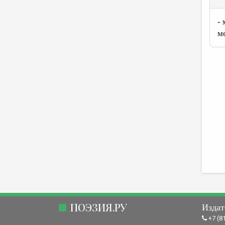
-
м
ПОЭЗИЯ.РУ
Издат
+7 (8