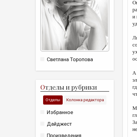
О
р
и
у
Л
с
у
о
Светлана Торопова
А
э
О
тделы и рубрики
г
ч
Отделы
Колонка редактора
М
Избранное
г
З
Дайджест
н
Произведения