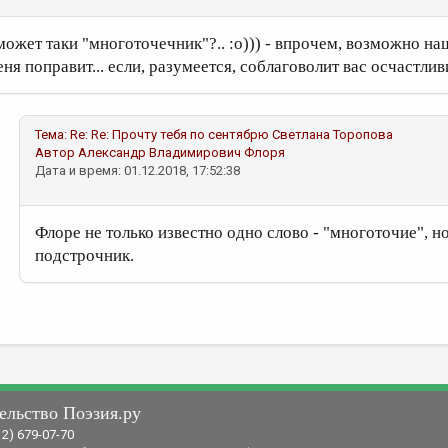
 может таки "многоточечник"?.. :о))) - впрочем, возможно на
еня поправит... если, разумеется, соблаговолит вас осчастлив
Тема:
Re: Re: Прочту тебя по сентябрю
Светлана Торопова
Автор
Александр Владимирович Флоря
Дата и время: 01.12.2018, 17:52:38
Флоре не только известно одно слово - "многоточие", но
подстрочник.
ельство Поэзия.ру
12) 679-07-70