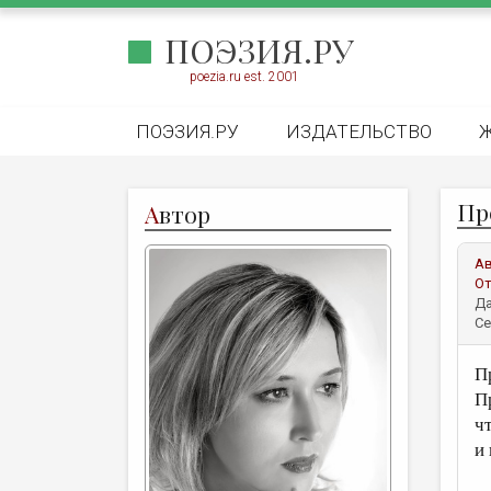
ПОЭЗИЯ.РУ
poezia.ru est. 2001
ПОЭЗИЯ.РУ
ИЗДАТЕЛЬСТВО
Пр
А
втор
А
От
Да
Се
П
П
ч
и