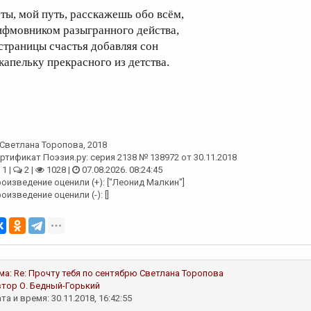
 ты, мой путь, расскажешь обо всём,
ифмовником разыгранного действа,
 страницы счастья добавляя сон
 капельку прекрасного из детства.
Светлана Торопова
, 2018
ртификат Поэзия.ру: серия 2138 № 138972 от 30.11.2018
1 |
2 |
1028 |
07.08.2026. 08:24:45
оизведение оценили (+): ["Леонид Малкин"]
оизведение оценили (-): []
ма:
Re: Прочту тебя по сентябрю
Светлана Торопова
втор
О. Бедный-Горький
та и время: 30.11.2018, 16:42:55