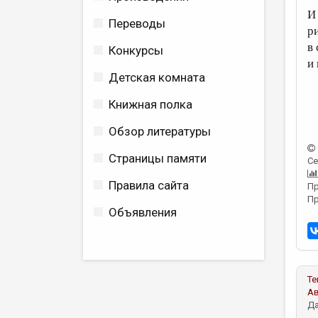
И
Переводы
р
в
Конкурсы
и
Детская комната
Книжная полка
Обзор литературы
Страницы памяти
Се
Правила сайта
Пр
Пр
Объявления
Те
А
Да