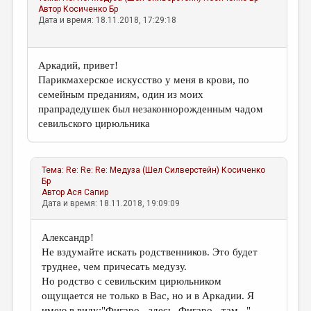
Автор
Косиченко Бр
Дата и время: 18.11.2018, 17:29:18
Аркадий, привет!
Парикмахерское искусство у меня в крови, по
семейным преданиям, один из моих
прапрадедушек был незаконнорожденным чадом
севильского цирюльника
Тема:
Re: Re: Re: Медуза (Шел Силверстейн)
Косиченко
Бр
Автор
Ася Сапир
Дата и время: 18.11.2018, 19:09:09
Александр!
Не вздумайте искать родственников. Это будет
труднее, чем причесать медузу.
Но родство с севильским цирюльником
ощущается не только в Вас, но и в Аркадии. Я
имею в виду:"Фигаро - здесь, Фигаро - там..."