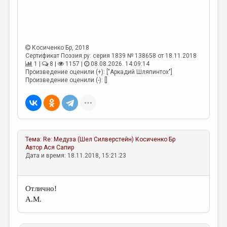
МАЛАЯ ПРОЗА
ЭССЕИСТИКА
ЛИТЕРАТУРОВЕДЕНИЕ
Косиченко Бр
, 2018
КУЛЬТУРОВЕДЕНИЕ
Сертификат Поэзия.ру: серия 1839 № 138658 от 18.11.2018
1 |
8 |
1157 |
08.08.2026. 14:09:14
Произведение оценили (+): ["Аркадий Шляпинтох"]
ПУБЛИЦИСТИКА
Произведение оценили (-): []
РЕЦЕНЗИРОВАНИЕ
ЦИКЛЫ ПУБЛИКАЦИЙ
ТРЕДИАКОВСКИЙ
Тема:
Re: Медуза (Шел Силверстейн)
Косиченко Бр
МЕДИА
Автор
Ася Сапир
Дата и время: 18.11.2018, 15:21:23
ВКОНТАКТЕ
Отлично!
А.М.