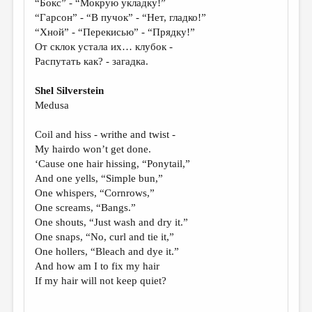
“Бокс” - “Мокрую укладку!”
“Гарсон” - “В пучок” - “Нет, гладко!”
ДАЙДЖЕСТ
“Хной” - “Перекисью” - “Прядку!”
ПРОИЗВЕДЕНИЯ
От склок устала их… клубок -
Распутать как? - загадка.
ПЕРЕВОДЫ
Shel Silverstein
КОНКУРСЫ
Medusa
ДЕТСКАЯ КОМНАТА
Coil and hiss - writhe and twist -
КНИЖНАЯ ПОЛКА
My hairdo won’t get done.
‘Cause one hair hissing, “Ponytail,”
ОБЗОР ЛИТЕРАТУРЫ
And one yells, “Simple bun,”
СТРАНИЦЫ ПАМЯТИ
One whispers, “Cornrows,”
One screams, “Bangs.”
ОБЪЯВЛЕНИЯ
One shouts, “Just wash and dry it.”
One snaps, “No, curl and tie it,”
КОЛОНКА РЕДАКТОРА
One hollers, “Bleach and dye it.”
And how am I to fix my hair
РЕДКОЛЛЕГИЯ
If my hair will not keep quiet?
ОТ РЕДАКЦИИ