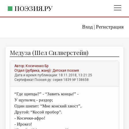
ПОЭЗИЯ.РУ
Вход
Регистрация
ГЛАВНОЕ МЕНЮ
|
ПОЭЗИЯ.РУ
ИЗДАТЕЛЬСТВО
Медуза (Шел Силверстейн)
ЖАНРЫ
АВТОРЫ
Автор:
Косиченко Бр
Отдел (рубрика, жанр):
Детская поэзия
КОММЕНТАРИИ
Дата и время публикации: 18.11.2018, 13:21:25
Сертификат Поэзия.ру: серия 1839 № 138658
ЛИТСАЛОН
“Где щипцы?” - “Завить концы!” -
НОВОСТИ
У щупалец - раздор;
ПРАВИЛА САЙТА
Один шипит: “Мне конский хвост”,
Другой: “Косой пробор”.
- Косички-афро!
ОТДЕЛЫ И РУБРИКИ
- Ирокез!
ИЗБРАННОЕ