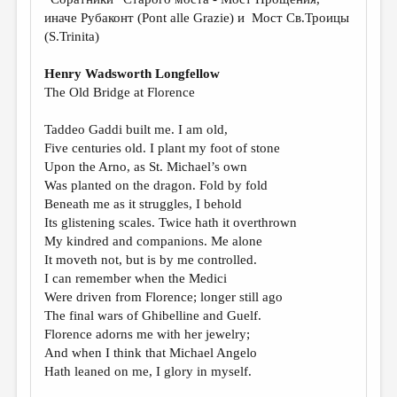
МАЛАЯ ПРОЗА
иначе Рубаконт (Pont alle Grazie) и Мост Св.Троицы
ЭССЕИСТИКА
(S.Trinita)
ЛИТЕРАТУРОВЕДЕНИЕ
Henry Wadsworth Longfellow
The Old Bridge at Florence
КУЛЬТУРОВЕДЕНИЕ
ПУБЛИЦИСТИКА
Taddeo Gaddi built me. I am old,
Five centuries old. I plant my foot of stone
РЕЦЕНЗИРОВАНИЕ
Upon the Arno, as St. Michael’s own
Was planted on the dragon. Fold by fold
ЦИКЛЫ ПУБЛИКАЦИЙ
Beneath me as it struggles, I behold
ТРЕДИАКОВСКИЙ
Its glistening scales. Twice hath it overthrown
My kindred and companions. Me alone
МЕДИА
It moveth not, but is by me controlled.
I can remember when the Medici
ВКОНТАКТЕ
Were driven from Florence; longer still ago
The final wars of Ghibelline and Guelf.
Florence adorns me with her jewelry;
And when I think that Michael Angelo
Hath leaned on me, I glory in myself.