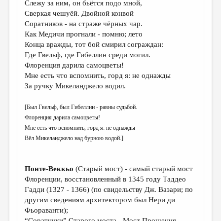
Слежу за ним, он бьётся подо мной,
Сверкая чешуёй. Двойной конвой
ДАЙДЖЕСТ
Соратников - на страже чёрных чар.
ПРОИЗВЕДЕНИЯ
Как Медичи прогнали - помню; лето
Конца вражды, тот бой смирил сограждан:
ПЕРЕВОДЫ
Где Гвельф, где Гибеллин среди могил.
Флоренция дарила самоцветы!
КОНКУРСЫ
Мне есть что вспомнить, горд я: не однажды
ДЕТСКАЯ КОМНАТА
За ручку Микеланджело водил.
КНИЖНАЯ ПОЛКА
[Был Гвельф, был Гибеллин - равны судьбой.
ОБЗОР ЛИТЕРАТУРЫ
Флоренция дарила самоцветы!
Мне есть что вспомнить, горд я: не однажды
СТРАНИЦЫ ПАМЯТИ
Вёл Микеланджело над бурною водой.]
ОБЪЯВЛЕНИЯ
Понте-Веккьо
(Старый мост) - самый старый мост
КОЛОНКА РЕДАКТОРА
Флоренции, восстановленный в 1345 году Таддео
РЕДКОЛЛЕГИЯ
Гадди (1327 - 1366) (по свидельству Дж. Вазари; по
другим сведениям архитектором был Нери ди
ОТ РЕДАКЦИИ
Фьораванти);
“Соратники” Старого моста - Мост Прощения,