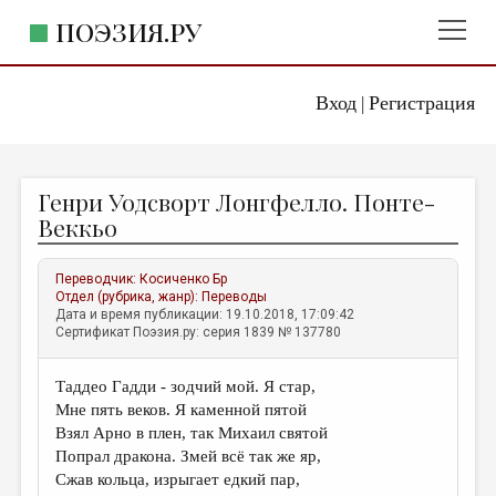
ПОЭЗИЯ.РУ
Вход
Регистрация
ГЛАВНОЕ МЕНЮ
|
ПОЭЗИЯ.РУ
ИЗДАТЕЛЬСТВО
Генри Уодсворт Лонгфелло. Понте-
ЖАНРЫ
Веккьо
АВТОРЫ
Переводчик:
Косиченко Бр
КОММЕНТАРИИ
Отдел (рубрика, жанр):
Переводы
Дата и время публикации: 19.10.2018, 17:09:42
ЛИТСАЛОН
Сертификат Поэзия.ру: серия 1839 № 137780
НОВОСТИ
Таддео Гадди - зодчий мой. Я стар,
ПРАВИЛА САЙТА
Мне пять веков. Я каменной пятой
Взял Арно в плен, так Михаил святой
ОТДЕЛЫ И РУБРИКИ
Попрал дракона. Змей всё так же яр,
Сжав кольца, изрыгает едкий пар,
ИЗБРАННОЕ