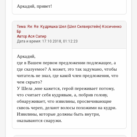
Аркадий, привет!
Тема:
Re: Re: Кудряшка Шел (Шел Силверстейн)
Косиченко
Бр
Автор
Ася Сапир
Дата и время: 17.10.2018, 01:12:23
Аркадий,
где в Вашем первом предложении подлежащее, а
где сказуемое? А может, это так задумано, чтобы
читатель не знал, где какой член предложения, что
чем скрыто?
У Шела ,мне кажется, герой переживает потому,
что считает себя кудрявым, а, побрив голову,
обнаруживает, что извилины, просвечивающие
сквозь череп, делают волосы похожими на кудри.
Извилины, которые должны быть внутри,
оказываются снаружи.