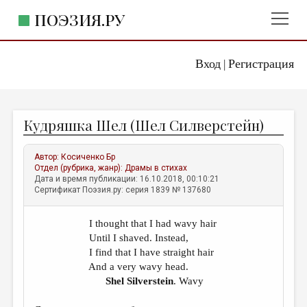
ПОЭЗИЯ.РУ
Вход
Регистрация
ГЛАВНОЕ МЕНЮ
|
ПОЭЗИЯ.РУ
ИЗДАТЕЛЬСТВО
Кудряшка Шел (Шел Силверстейн)
ЖАНРЫ
АВТОРЫ
Автор:
Косиченко Бр
Отдел (рубрика, жанр):
Драмы в стихах
КОММЕНТАРИИ
Дата и время публикации: 16.10.2018, 00:10:21
Сертификат Поэзия.ру: серия 1839 № 137680
ЛИТСАЛОН
I thought that I had wavy hair
НОВОСТИ
Until I shaved. Instead,
ПРАВИЛА САЙТА
I find that I have straight hair
And a very wavy head.
Shel Silverstein
.
Wavy
ОТДЕЛЫ И РУБРИКИ
ИЗБРАННОЕ