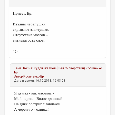
МАЛАЯ ПРОЗА
ЭССЕИСТИКА
Привет, Бр.
ЛИТЕРАТУРОВЕДЕНИЕ
Изъяны черепушки
КУЛЬТУРОВЕДЕНИЕ
скрывают завитушки.
Отсутствие мозгов –
ПУБЛИЦИСТИКА
витиеватость слов.
РЕЦЕНЗИРОВАНИЕ
: ))
ЦИКЛЫ ПУБЛИКАЦИЙ
ТРЕДИАКОВСКИЙ
Тема:
Re: Re: Кудряшка Шел (Шел Силверстейн)
Косиченко
Бр
МЕДИА
Автор
Косиченко Бр
Дата и время: 16.10.2018, 16:03:08
ВКОНТАКТЕ
Я думал - как маслина -
Мой череп... Волос длинный
На днях состриг с завивкой...
А череп-то - оливка!