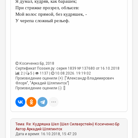
Я думал, кудряв, как барашек;
При стрижке прозрел, облысев:
ДАЙДЖЕСТ
Мой волос прямой, без кудряшек, -
ПРОИЗВЕДЕНИЯ
У черепа сложный рельеф.
ПЕРЕВОДЫ
КОНКУРСЫ
ДЕТСКАЯ КОМНАТА
КНИЖНАЯ ПОЛКА
Косиченко Бр
, 2018
Сертификат Поэзия.ру: серия 1839 № 137680 от 16.10.2018
ОБЗОР ЛИТЕРАТУРЫ
2 |
5 |
1137 |
10.08.2026. 19:19:02
Произведение оценили (+): ["Александр Владимирович
Флоря", "Аркадий Шляпинтох"]
СТРАНИЦЫ ПАМЯТИ
Произведение оценили (-): []
ОБЪЯВЛЕНИЯ
КОЛОНКА РЕДАКТОРА
РЕДКОЛЛЕГИЯ
Тема:
Re: Кудряшка Шел (Шел Силверстейн)
Косиченко Бр
ОТ РЕДАКЦИИ
Автор
Аркадий Шляпинтох
Дата и время: 16.10.2018, 15:47:20