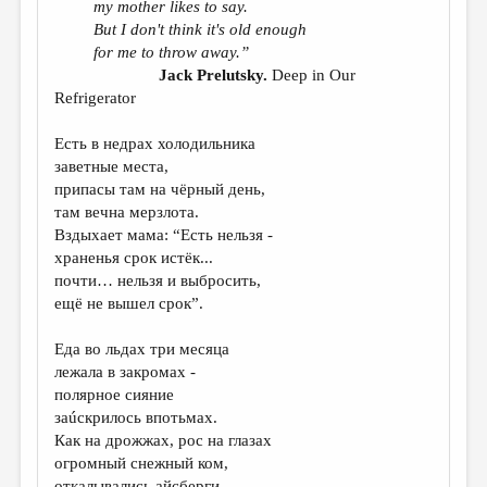
my mother likes to say.
But I don't think it's old enough
ДАЙДЖЕСТ
for me to throw away.”
ПРОИЗВЕДЕНИЯ
Jack Prelutsky.
Deep in Our
Refrigerator
ПЕРЕВОДЫ
Есть в недрах холодильника
КОНКУРСЫ
заветные места,
ДЕТСКАЯ КОМНАТА
припасы там на чёрный день,
там вечна мерзлота.
КНИЖНАЯ ПОЛКА
Вздыхает мама: “Есть нельзя -
храненья срок истёк...
ОБЗОР ЛИТЕРАТУРЫ
почти… нельзя и выбросить,
СТРАНИЦЫ ПАМЯТИ
ещё не вышел срок”.
ОБЪЯВЛЕНИЯ
Еда во льдах три месяца
лежала в закромах -
КОЛОНКА РЕДАКТОРА
полярное сияние
РЕДКОЛЛЕГИЯ
заúскрилось впотьмах.
Как на дрожжах, рос на глазах
ОТ РЕДАКЦИИ
огромный снежный ком,
откалывались айсберги