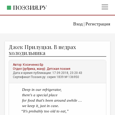
ПОЭЗИЯ.РУ
Вход
Регистрация
ГЛАВНОЕ МЕНЮ
|
ПОЭЗИЯ.РУ
ИЗДАТЕЛЬСТВО
Джек Прилуцки. В недрах
ЖАНРЫ
холодильника
АВТОРЫ
Автор:
Косиченко Бр
КОММЕНТАРИИ
Отдел (рубрика, жанр):
Детская поэзия
Дата и время публикации: 17.09.2018, 23:20:43
ЛИТСАЛОН
Сертификат Поэзия.ру: серия 1839 № 136950
НОВОСТИ
Deep in our refrigerator,
ПРАВИЛА САЙТА
there's a special place
for food that's been around awhile …
ОТДЕЛЫ И РУБРИКИ
we keep it, just in case.
“It's probably too old to eat,”
ИЗБРАННОЕ