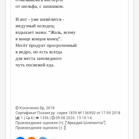
МАЛАЯ ПРОЗА
от шельфа, с запашком.
ЭССЕИСТИКА
И вот - уже шевéлится -
ЛИТЕРАТУРОВЕДЕНИЕ
медузный холодец;
вздыхает мама: “Жаль, всему
КУЛЬТУРОВЕДЕНИЕ
в конце концов конец”.
ПУБЛИЦИСТИКА
Несёт продукт просроченный
в ведро, но есть всегда
РЕЦЕНЗИРОВАНИЕ
для места заповедного
чуть посвежей еда.
ЦИКЛЫ ПУБЛИКАЦИЙ
ТРЕДИАКОВСКИЙ
МЕДИА
ВКОНТАКТЕ
Косиченко Бр
, 2018
Сертификат Поэзия.ру: серия 1839 № 136950 от 17.09.2018
1 |
4 |
1336 |
09.08.2026. 13:16:14
Произведение оценили (+): ["Аркадий Шляпинтох"]
Произведение оценили (-): []