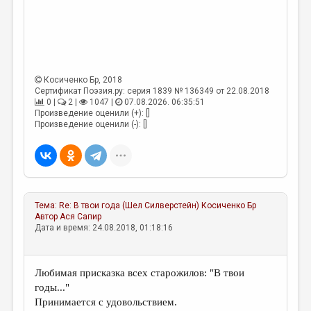
МАЛАЯ ПРОЗА
ЭССЕИСТИКА
ЛИТЕРАТУРОВЕДЕНИЕ
КУЛЬТУРОВЕДЕНИЕ
Косиченко Бр
, 2018
Сертификат Поэзия.ру: серия 1839 № 136349 от 22.08.2018
ПУБЛИЦИСТИКА
0 |
2 |
1047 |
07.08.2026. 06:35:51
Произведение оценили (+): []
РЕЦЕНЗИРОВАНИЕ
Произведение оценили (-): []
ЦИКЛЫ ПУБЛИКАЦИЙ
ТРЕДИАКОВСКИЙ
МЕДИА
Тема:
Re: В твои года (Шел Силверстейн)
Косиченко Бр
Автор
Ася Сапир
ВКОНТАКТЕ
Дата и время: 24.08.2018, 01:18:16
Любимая присказка всех старожилов: "В твои
годы..."
Принимается с удовольствием.