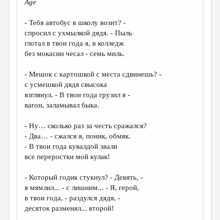
Age
ДАЙДЖЕСТ
- Тебя автобус в школу возит? -
ПРОИЗВЕДЕНИЯ
спросил с ухмылкой дядя. - Пыль
глотал в твои года я, в колледж
ПЕРЕВОДЫ
без мокасин чесал - семь миль.
КОНКУРСЫ
- Мешок с картошкой с места сдвинешь? -
ДЕТСКАЯ КОМНАТА
с усмешкой дядя свысока
взглянул. - В твои года грузил я -
КНИЖНАЯ ПОЛКА
вагон, заламывал быка.
ОБЗОР ЛИТЕРАТУРЫ
- Ну… сколько раз за честь сражался?
СТРАНИЦЫ ПАМЯТИ
- Два… - сжался я, поник, обмяк.
- В твои года кувалдой звали
ОБЪЯВЛЕНИЯ
все переростки мой кулак!
КОЛОНКА РЕДАКТОРА
- Который годик стукнул? - Девять, -
я мямлил... - с лишним... - Я, герой,
РЕДКОЛЛЕГИЯ
в твои года, - раздулся дядя, -
ОТ РЕДАКЦИИ
десяток разменял... второй!