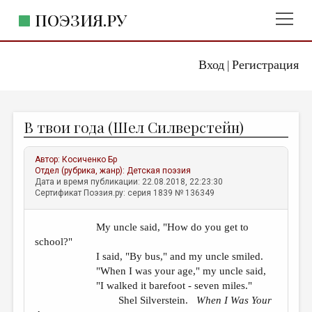
ПОЭЗИЯ.РУ
Вход
Регистрация
ГЛАВНОЕ МЕНЮ
|
ПОЭЗИЯ.РУ
ИЗДАТЕЛЬСТВО
В твои года (Шел Силверстейн)
ЖАНРЫ
АВТОРЫ
Автор:
Косиченко Бр
Отдел (рубрика, жанр):
Детская поэзия
КОММЕНТАРИИ
Дата и время публикации: 22.08.2018, 22:23:30
Сертификат Поэзия.ру: серия 1839 № 136349
ЛИТСАЛОН
My uncle said, "How do you get to
НОВОСТИ
school?"
ПРАВИЛА САЙТА
I said, "By bus," and my uncle smiled.
"When I was your age," my uncle said,
"I walked it barefoot - seven miles."
ОТДЕЛЫ И РУБРИКИ
Shel Silverstein.
When I Was Your
ИЗБРАННОЕ