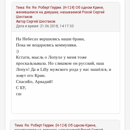
Тема:
Re: Re: Роберт Геррик. (Н-124) Об одном Крине,
женившемся на девушке, называемой Розой
Сергей
Шестаков
Автор
Сергей Шестаков
Дата и время: 21.06.2018, 14:17:33
На Небесах вершились наши браки,
Пока не воцарились коммуняки.
:)
Кстати, мысль о Лопухе у меня тоже
проскальзывала. Но слишком он русский, наш
Лопух! Да и Lilly мужского рода у нас нашёлся, и
зовут его Крин.
СпасиБо, Аркадий!
С БУ,
сш
Тема:
Re: Роберт Геррик. (Н-124) Об одном Крине,