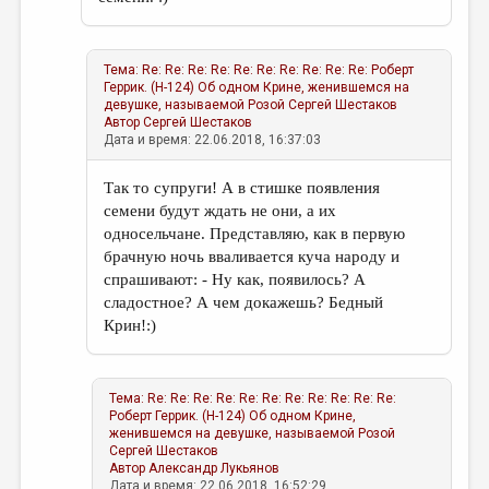
Тема:
Re: Re: Re: Re: Re: Re: Re: Re: Re: Re: Роберт
Геррик. (Н-124) Об одном Крине, женившемся на
девушке, называемой Розой
Сергей Шестаков
Автор
Сергей Шестаков
Дата и время: 22.06.2018, 16:37:03
Так то супруги! А в стишке появления
семени будут ждать не они, а их
односельчане. Представляю, как в первую
брачную ночь вваливается куча народу и
спрашивают: - Ну как, появилось? А
сладостное? А чем докажешь? Бедный
Крин!:)
Тема:
Re: Re: Re: Re: Re: Re: Re: Re: Re: Re: Re:
Роберт Геррик. (Н-124) Об одном Крине,
женившемся на девушке, называемой Розой
Сергей Шестаков
Автор
Александр Лукьянов
Дата и время: 22.06.2018, 16:52:29