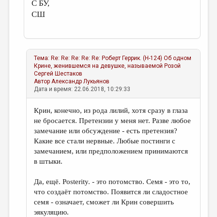
С БУ,
СШ
Тема:
Re: Re: Re: Re: Re: Роберт Геррик. (Н-124) Об одном
Крине, женившемся на девушке, называемой Розой
Сергей Шестаков
Автор
Александр Лукьянов
Дата и время: 22.06.2018, 10:29:33
Крин, конечно, из рода лилий, хотя сразу в глаза
не бросается. Претензии у меня нет. Разве любое
замечание или обсуждение - есть претензия?
Какие все стали нервные. Любые постинги с
замечанием, или предположением принимаются
в штыки.
Да, ещё. Posterity. - это потомство. Семя - это то,
что создаёт потомство. Появится ли сладостное
семя - означает, сможет ли Крин совершить
эякуляцию.