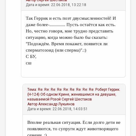
Автор
Сергей Шестаков
Дата и время: 22.06.2018, 13:22:18
Так Геррик и есть поэт двусмысленностей! И
даже более-............. Пусть остаётся как есть.
Но, честно говоря, мне трудно представить
ситуацию, когда можно было бы сказать:
"Подождём. Время покажет, появится ли
сперматозоид (или сперма)".:)
С БУ,
сш
Тема:
Re: Re: Re: Re: Re: Re: Re: Re: Re: Роберт Геррик.
(Н-124) Об одном Крине, женившемся на девушке,
называемой Розой
Сергей Шестаков
Автор
Александр Лукьянов
Дата и время: 22.06.2018, 14:03:51
Вполне реальная ситуация. Если долго дети не
появляются, то супруги ждут животворящего
семени. :)