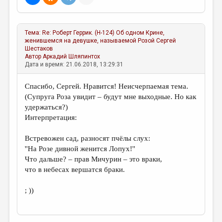
МАЛАЯ ПРОЗА
ЭССЕИСТИКА
Тема:
Re: Роберт Геррик. (Н-124) Об одном Крине,
ЛИТЕРАТУРОВЕДЕНИЕ
женившемся на девушке, называемой Розой
Сергей
Шестаков
КУЛЬТУРОВЕДЕНИЕ
Автор
Аркадий Шляпинтох
Дата и время: 21.06.2018, 13:29:31
ПУБЛИЦИСТИКА
Спасибо, Сергей. Нравится! Неисчерпаемая тема.
РЕЦЕНЗИРОВАНИЕ
(Супруга Роза увидит – будут мне выходные. Но как
ЦИКЛЫ ПУБЛИКАЦИЙ
удержаться?)
Интерпретация:
ТРЕДИАКОВСКИЙ
Встревожен сад, разносят пчёлы слух:
МЕДИА
''На Розе дивной женится Лопух!''
ВКОНТАКТЕ
Что дальше? – прав Мичурин – это враки,
что в небесах вершатся браки.
; ))