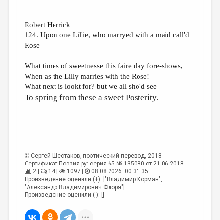
ДАЙДЖЕСТ
Robert Herrick
ПРОИЗВЕДЕНИЯ
124. Upon one Lillie, who marryed with a maid call'd
Rose
ПЕРЕВОДЫ
КОНКУРСЫ
What times of sweetnesse this faire day fore-shows,
When as the Lilly marries with the Rose!
ДЕТСКАЯ КОМНАТА
What next is lookt for? but we all sho'd see
To spring from these a sweet Posterity.
КНИЖНАЯ ПОЛКА
ОБЗОР ЛИТЕРАТУРЫ
СТРАНИЦЫ ПАМЯТИ
ОБЪЯВЛЕНИЯ
Сергей Шестаков
, поэтический перевод, 2018
Сертификат Поэзия.ру: серия 65 № 135080 от 21.06.2018
2 |
14 |
1097 |
08.08.2026. 00:31:35
КОЛОНКА РЕДАКТОРА
Произведение оценили (+): ["Владимир Корман",
"Александр Владимирович Флоря"]
РЕДКОЛЛЕГИЯ
Произведение оценили (-): []
ОТ РЕДАКЦИИ