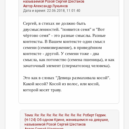
называемой Розой
Сергей Шестаков
Автор
Александр Лукьянов
Дата и время: 22.06.2018, 11:01:40
Сергей, в стихах не должно быть
двусмысленностей. "появится семя" и "Вот
чёртово семя" - это разные смыслы. Разные
контексты. В Вашем контексте один смысл
семени (семяизвержение), в приведённом
контексте - другой. У семени тоже - два
смысла, как потомство (семена пшеницы), и как
зачаточный элемент (сперматозоид человека).
Это как в словах "Девица размахивала косой".
Какой косой? Косой из волос, или косой,
которой косят траву.
Тема:
Re: Re: Re: Re: Re: Re: Re: Re: Роберт Геррик.
(Н-124) Об одном Крине, женившемся на девушке,
называемой Розой
Сергей Шестаков