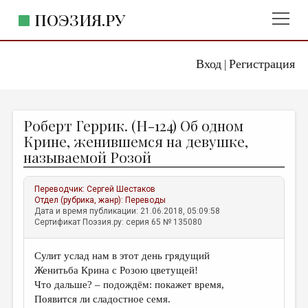
ПОЭЗИЯ.РУ
Вход
Регистрация
ГЛАВНОЕ МЕНЮ
|
ПОЭЗИЯ.РУ
ИЗДАТЕЛЬСТВО
Роберт Геррик. (Н-124) Об одном
ЖАНРЫ
Крине, женившемся на девушке,
называемой Розой
АВТОРЫ
КОММЕНТАРИИ
Переводчик:
Сергей Шестаков
Отдел (рубрика, жанр):
Переводы
ЛИТСАЛОН
Дата и время публикации: 21.06.2018, 05:09:58
Сертификат Поэзия.ру: серия 65 № 135080
НОВОСТИ
ПРАВИЛА САЙТА
Сулит услад нам в этот день грядущий
Женитьба Крина с Розою цветущей!
ОТДЕЛЫ И РУБРИКИ
Что дальше? – подождём: покажет время,
Появится ли сладостное семя.
ИЗБРАННОЕ