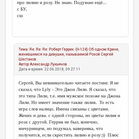
про лилию и розу. Не знаю. Подумаю ещё...
с БУ,
сш
Тема:
Re: Re: Re: Роберт Геррик. (Н-124) Об одном Крине,
женившемся на девушке, называемой Розой
Сергей
Шестаков
Автор
Александр Лукьянов
Дата и время: 22.06.2018, 09:27:11
Сергей, Вы невнимательно читаете постинг. Я не
сказал, что Lyly - Это Джон Лили. Я сказал, что
это типа Лили, т.е. имя мужское похоже на Джона
Лили. Но имеет значение также лилия. То есть
игра слов налицо. Имена связаны с цветами.
Жених и дева. с одной стороны, но цветы лилия и
роза с другой. Геррик не был, конечно,
мичуринцем, но подумал, наверняка, что
получится, если скрестить лилию и розу:)) Плюс