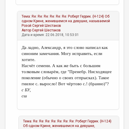
Тема:
Re: Re: Re: Re: Re: Re: Роберт Геррик. (Н-124) Об
одном Крине, женившемся на девушке, называемой
Розой
Сергей Шестаков
Автор
Сергей Шестаков
Дата и время: 22.06.2018, 10:53:01
Да ладно, Александр, я это слово написал как
синоним замечания. Могу исправить, если
хотите.
Насчёт семени. А как же быть с большим
толковым словарём, где "Пренебр. Нисходящее
поколение (обычно о своих отпрысках). Такое
гнилое с. выросло! Вот чёртово с.! (бранно)"?
с БУ,
сш
Тема:
Re: Re: Re: Re: Re: Re: Re: Роберт Геррик. (Н-124)
Об одном Крине, женившемся на девушке,