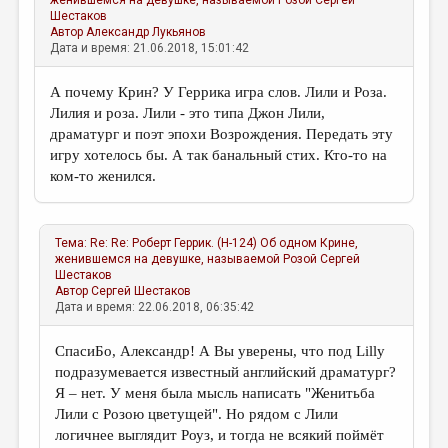
женившемся на девушке, называемой Розой
Сергей
Шестаков
Автор
Александр Лукьянов
Дата и время: 21.06.2018, 15:01:42
А почему Крин? У Геррика игра слов. Лили и Роза.
Лилия и роза. Лили - это типа Джон Лили,
драматург и поэт эпохи Возрождения. Передать эту
игру хотелось бы. А так банальный стих. Кто-то на
ком-то женился.
Тема:
Re: Re: Роберт Геррик. (Н-124) Об одном Крине,
женившемся на девушке, называемой Розой
Сергей
Шестаков
Автор
Сергей Шестаков
Дата и время: 22.06.2018, 06:35:42
СпасиБо, Александр! А Вы уверены, что под Lilly
подразумевается известный английский драматург?
Я – нет. У меня была мысль написать "Женитьба
Лили с Розою цветущей". Но рядом с Лили
логичнее выглядит Роуз, и тогда не всякий поймёт