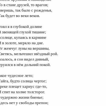
о в стане друзей, то врагов;
 веришь, так было с рожденья,
ак будет во веки веков.
тоял я в глубокой долине
 звенящей глухой тишине;
 солнце, купаясь в кармине
 в золоте, меркло на дне.
ёг жемчуг луны на вершины,
ветясь, мельтешил звёздный рой.
азалось, я сон видел дивный,
труился в нём дольний покой.
акое чудесное лето;
айга, будто солнца чертог;
 реке плещет хариус где-то,
 спит на холме толсторог.
езудержно жизни биенье;
десь нет у свободы препон;