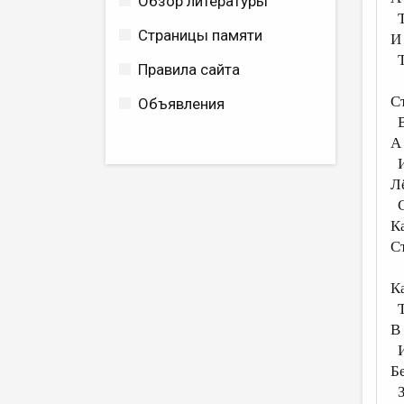
Обзор литературы
Т
Страницы памяти
И
Т
Правила сайта
С
Объявления
В
А
И
Л
С
К
С
К
Т
В
И
Б
З