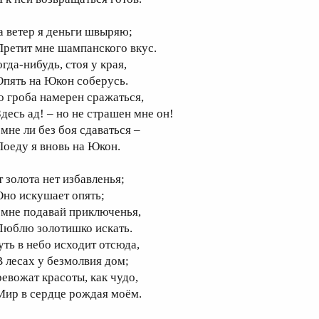
а ветер я деньги швыряю;
ретит мне шампанского вкус.
гда-нибудь, стоя у края,
пять на Юкон соберусь.
о гроба намерен сражаться,
десь ад! – но не страшен мне он!
 мне ли без боя сдаваться –
оеду я вновь на Юкон.
т золота нет избавленья;
но искушает опять;
 мне подавай приключенья,
юблю золотишко искать.
уть в небо исходит отсюда,
 лесах у безмолвия дом;
ревожат красоты, как чудо,
ир в сердце рождая моём.