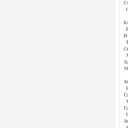
С
О
Б
В
И 
Т
С
Х
З
У
Зе
И
Г
У
Г
Г
З
Я