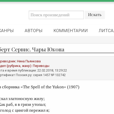
ЖАНРЫ
АВТОРЫ
КОММЕНТАРИИ
ЛИТСА
берт Сервис. Чары Юкона
реводчик:
Нина Пьянкова
дел (рубрика, жанр):
Переводы
та и время публикации: 22.02.2018, 13:29:22
ртификат Поэзия.ру: серия 1457 № 132742
з сборника «The Spell of the Yukon» (1907)
скал златоносную жилу;
ак раб, я в грязи утопал;
 голод с цингой пережил я;