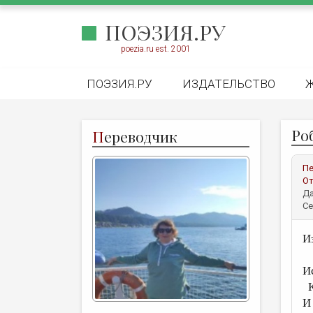
ПОЭЗИЯ.РУ
poezia.ru est. 2001
ПОЭЗИЯ.РУ
ИЗДАТЕЛЬСТВО
Ро
П
ереводчик
Пе
От
Да
Се
И
И
К
И