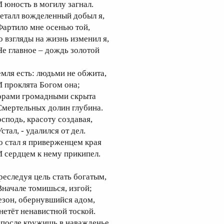
 юность в могилу загнал.
еталл вожделенный добыл я,
артило мне осенью той,
о взгляды на жизнь изменил я,
е главное – дождь золотой
емля есть: людьми не обжита,
 проклята Богом она;
орами громадными скрыта
мертельных долин глубина.
осподь, красоту создавая,
тал, - удалился от дел.
о стал я приверженцем края
 сердцем к нему прикипел.
реследуя цель стать богатым,
начале томишься, изгой;
езон, обернувшийся адом,
нетёт ненавистной тоской.
 после кружишь в наважденье