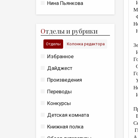
И
Нина Пьянкова
М
Ф
Н
О
тделы и рубрики
Н
Отделы
Колонка редактора
З
И
Избранное
Г
С
Дайджест
Г
Произведения
Ус
Н
Переводы
И
Конкурсы
П
Детская комната
В
С
Книжная полка
Г
А