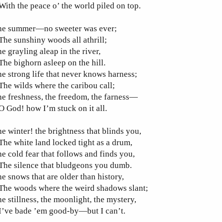
th the peace o’ the world piled on top.
he summer—no sweeter was ever;
e sunshiny woods all athrill;
e grayling aleap in the river,
e bighorn asleep on the hill.
e strong life that never knows harness;
e wilds where the caribou call;
e freshness, the freedom, the farness—
God! how I’m stuck on it all.
e winter! the brightness that blinds you,
e white land locked tight as a drum,
e cold fear that follows and finds you,
he silence that bludgeons you dumb.
e snows that are older than history,
he woods where the weird shadows slant;
e stillness, the moonlight, the mystery,
’ve bade ’em good-by—but I can’t.