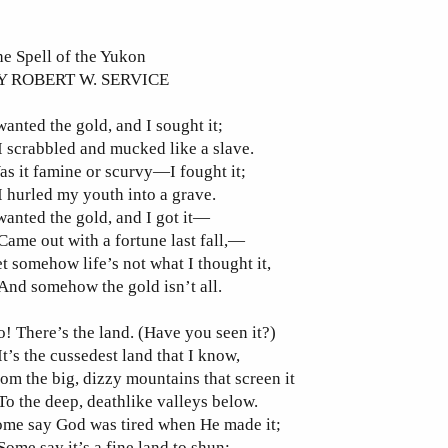
e Spell of the Yukon
Y ROBERT W. SERVICE
wanted the gold, and I sought it;
scrabbled and mucked like a slave.
s it famine or scurvy—I fought it;
hurled my youth into a grave.
wanted the gold, and I got it—
ame out with a fortune last fall,—
t somehow life’s not what I thought it,
nd somehow the gold isn’t all.
! There’s the land. (Have you seen it?)
’s the cussedest land that I know,
om the big, dizzy mountains that screen it
 the deep, deathlike valleys below.
ome say God was tired when He made it;
me say it’s a fine land to shun;