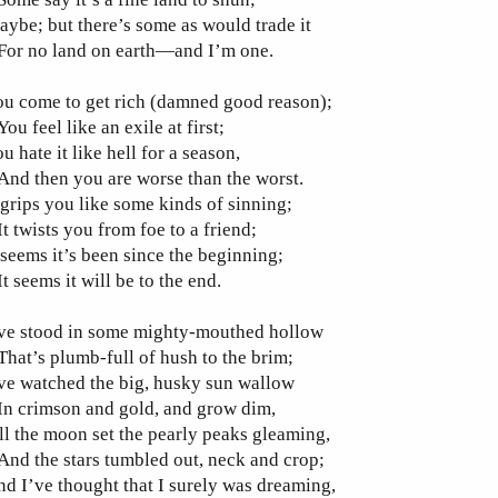
ybe; but there’s some as would trade it
or no land on earth—and I’m one.
u come to get rich (damned good reason);
u feel like an exile at first;
u hate it like hell for a season,
nd then you are worse than the worst.
 grips you like some kinds of sinning;
 twists you from foe to a friend;
 seems it’s been since the beginning;
 seems it will be to the end.
’ve stood in some mighty-mouthed hollow
at’s plumb-full of hush to the brim;
ve watched the big, husky sun wallow
n crimson and gold, and grow dim,
ll the moon set the pearly peaks gleaming,
d the stars tumbled out, neck and crop;
d I’ve thought that I surely was dreaming,