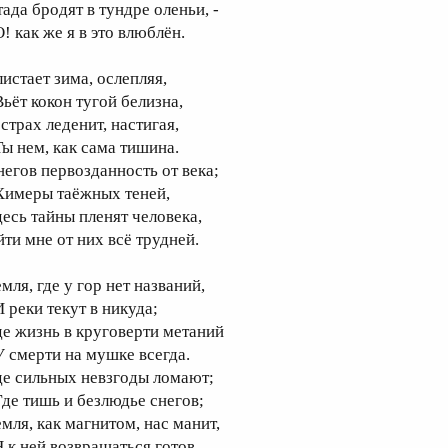
тада бродят в тундре оленьи, -
! как же я в это влюблён.
листает зима, ослепляя,
ьёт кокон тугой белизна,
страх леденит, настигая,
ы нем, как сама тишина.
негов первозданность от века;
имеры таёжных теней,
десь тайны пленят человека,
йти мне от них всё трудней.
мля, где у гор нет названий,
 реки текут в никуда;
де жизнь в круговерти метаний
 смерти на мушке всегда.
де сильных невзгоды ломают;
де тишь и безлюдье снегов;
емля, как магнитом, нас манит,
 к ней возвращаться готов.