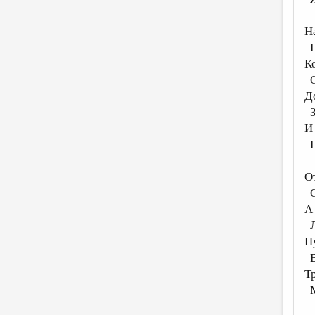
Н
П
Ко
О
Д
З
И
П
О
О
А
Л
П
В
Т
М