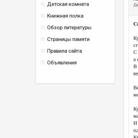
Детская комната
Да
Книжная полка
С
Обзор литературы
К
Страницы памяти
с
Правила сайта
С
а
Объявления
В 
ве
В
м
К
м
И
од
К