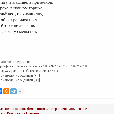
тазу, в машине, в прачечной,
 реке, в ночном горшке.
ельё несут в химчистку,
тоб сохранился цвет.
сё это мне до фени,
оскольку смены нет.
Косиченко Бр
, 2018
ртификат Поэзия.ру: серия 1839 № 132673 от 19.02.2018
0 |
2 |
1331 |
08.08.2026. 12:57:33
оизведение оценили (+): []
оизведение оценили (-): []
ма:
Re: О грязном белье (Шел Силверстейн)
Косиченко Бр
втор
Константин Еремеев