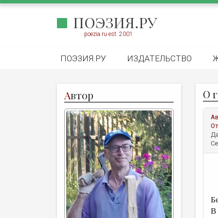
ПОЭЗИЯ.РУ
poezia.ru est. 2001
ПОЭЗИЯ.РУ
ИЗДАТЕЛЬСТВО
О 
А
втор
А
От
Да
Се
Б
В