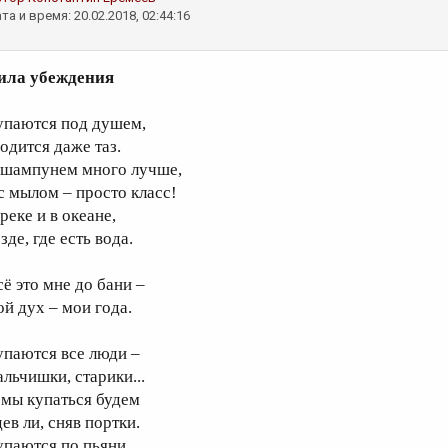
та и время: 20.02.2018, 02:44:16
ила убеждения
упаются под душем,
годится даже таз.
 шампунем много лучше,
 с мылом – просто класс!
реке и в океане,
зде, где есть вода.
сё это мне до бани –
ой дух – мои года.
упаются все люди –
альчишки, старики...
 мы купаться будем
ев ли, сняв портки.
упаются по пьяни