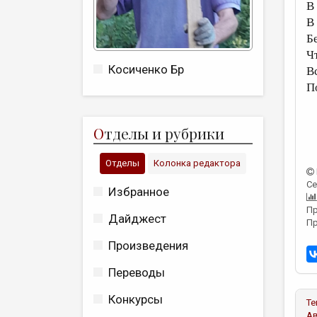
В 
В
Б
Ч
Косиченко Бр
В
П
О
тделы и рубрики
Отделы
Колонка редактора
Се
Избранное
Пр
Дайджест
Пр
Произведения
Переводы
Конкурсы
Те
А