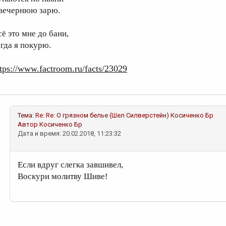
 вечернюю зарю.
сё это мне до бани,
огда я покурю.
ttps://www.factroom.ru/facts/23029
Тема:
Re: Re: О грязном белье (Шел Силверстейн)
Косиченко Бр
Автор
Косиченко Бр
Дата и время: 20.02.2018, 11:23:32
Если вдруг слегка завшивел,
Воскури молитву Шиве!