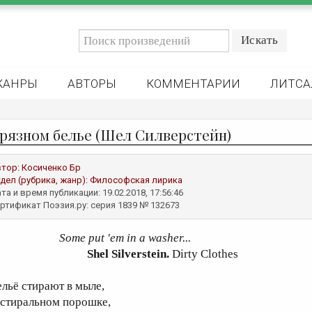
ЖАНРЫ
АВТОРЫ
КОММЕНТАРИИ
ЛИТСА
грязном белье (Шел Силверстейн)
втор:
Косиченко Бр
дел (рубрика, жанр):
Философская лирика
та и время публикации: 19.02.2018, 17:56:46
ртификат Поэзия.ру: серия 1839 № 132673
Some put 'em in a washer...
Shel Silverstein.
Dirty Clothes
ельё стирают в мыле,
 стиральном порошке,