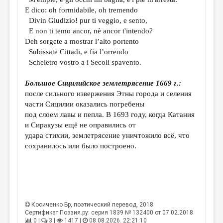
МАЛАЯ ПРОЗА
E dico: oh formidabile, oh tremendo
ЭССЕИСТИКА
Divin Giudizio! pur ti veggio, e sento,
E non ti temo ancor, nè ancor t'intendo?
ЛИТЕРАТУРОВЕДЕНИЕ
Deh sorgete a mostrar l’alto portento
Subissate Cittadi, e fia l’orrendo
КУЛЬТУРОВЕДЕНИЕ
Scheletro vostro a i Secoli spavento.
ПУБЛИЦИСТИКА
Большое Сицилийское землетрясение 1669 г.:
РЕЦЕНЗИРОВАНИЕ
после сильного извержения Этны города и селения
части Сицилии оказались погребены
ЦИКЛЫ ПУБЛИКАЦИЙ
под слоем лавы и пепла. В 1693 году, когда Катания
ТРЕДИАКОВСКИЙ
и Сиракузы ещё не оправились от
удара стихии, землетрясение уничтожило всё, что
МЕДИА
сохранилось или было построено.
ВКОНТАКТЕ
Косиченко Бр
, поэтический перевод, 2018
Сертификат Поэзия.ру: серия 1839 № 132400 от 07.02.2018
0 |
3 |
1417 |
08.08.2026. 22:21:10