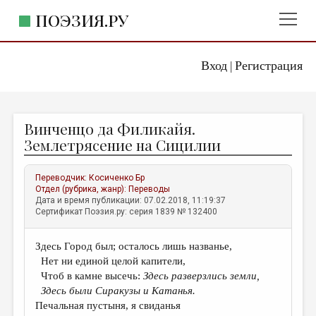
ПОЭЗИЯ.РУ
Вход
Регистрация
ГЛАВНОЕ МЕНЮ
|
ПОЭЗИЯ.РУ
ИЗДАТЕЛЬСТВО
Винченцо да Филикайя.
ЖАНРЫ
Землетрясение на Сицилии
АВТОРЫ
Переводчик:
Косиченко Бр
КОММЕНТАРИИ
Отдел (рубрика, жанр):
Переводы
Дата и время публикации: 07.02.2018, 11:19:37
ЛИТСАЛОН
Сертификат Поэзия.ру: серия 1839 № 132400
НОВОСТИ
Здесь Город был; осталось лишь названье,
ПРАВИЛА САЙТА
Нет ни единой целой капители,
Чтоб в камне высечь:
Здесь разверзлись земли,
ОТДЕЛЫ И РУБРИКИ
Здесь были Сиракузы и Катанья.
Печальная пустыня, я свиданья
ИЗБРАННОЕ