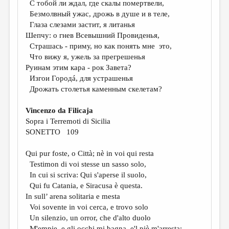
С тобой ли ждал, где скалы помертвели,
Безмолвный ужас, дрожь в душе и в теле,
ДАЙДЖЕСТ
Глаза слезами застит, я литанья
ПРОИЗВЕДЕНИЯ
Шепчу: о гнев Всевышний Провиденья,
Страшась - приму, но как понять мне это,
ПЕРЕВОДЫ
Что вижу я, ужель за прегрешенья
Руинам этим кара - рок Завета?
КОНКУРСЫ
Изгои Городá, для устрашенья
ДЕТСКАЯ КОМНАТА
Дрожать столетья каменным скелетам?
КНИЖНАЯ ПОЛКА
Vincenzo da Filicaja
Sopra i Terremoti di Sicilia
ОБЗОР ЛИТЕРАТУРЫ
SONETTO 109
СТРАНИЦЫ ПАМЯТИ
Qui pur foste, o Città; nè in voi qui resta
ОБЪЯВЛЕНИЯ
Testimon di voi stesse un sasso solo,
In cui si scriva: Qui s'aperse il suolo,
КОЛОНКА РЕДАКТОРА
Qui fu Catania, e Siracusa è
questa.
РЕДКОЛЛЕГИЯ
In sull’ arena solitaria e mesta
Voi sovente in voi cerca, e trovo solo
ОТ РЕДАКЦИИ
Un silenzio, un orror, che d'alto duolo
M'empie, e gli occhi mi bagna, e'l piè m'arresta: