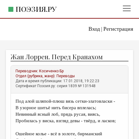
ПОЭЗИЯ.РУ
Вход
Регистрация
ГЛАВНОЕ МЕНЮ
|
ПОЭЗИЯ.РУ
ИЗДАТЕЛЬСТВО
Жан Лоррен. Перед Кранахом
ЖАНРЫ
АВТОРЫ
Переводчик:
Косиченко Бр
Отдел (рубрика, жанр):
Переводы
КОММЕНТАРИИ
Дата и время публикации: 17.01.2018, 19:22:23
Сертификат Поэзия.ру: серия 1839 № 131948
ЛИТСАЛОН
Под алой шляпой-плюш вязь сетки-златовласки -
НОВОСТИ
В узорное шитьё нить бисера вплелась;
ПРАВИЛА САЙТА
Невинный ясный лоб, прядь русая, виясь,
Пробилась у виска, взгляд девы - твёрд, и ласков;
ОТДЕЛЫ И РУБРИКИ
Ошейное колье - всё в золоте, бирманский
ИЗБРАННОЕ