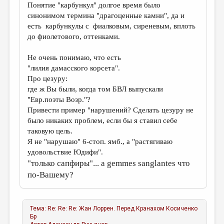
Понятие "карбункул" долгое время было
синонимом термина "драгоценные камни", да и
есть карбункулы с фиалковым, сиреневым, вплоть
до фиолетового, оттенками.
Не очень понимаю, что есть
"лилия дамасского корсета".
Про цезуру:
где ж Вы были, когда том БВЛ выпускали
"Евр.поэты Возр."?
Привести пример "нарушений? Сделать цезуру не
было никаких проблем, если бы я ставил себе
таковую цель.
Я не "нарушаю" 6-стоп. ямб., а "растягиваю
удовольствие Юдифи".
"только сапфиры"... а gemmes sanglantes что
по-Вашему?
Тема:
Re: Re: Re: Жан Лоррен. Перед Кранахом
Косиченко
Бр