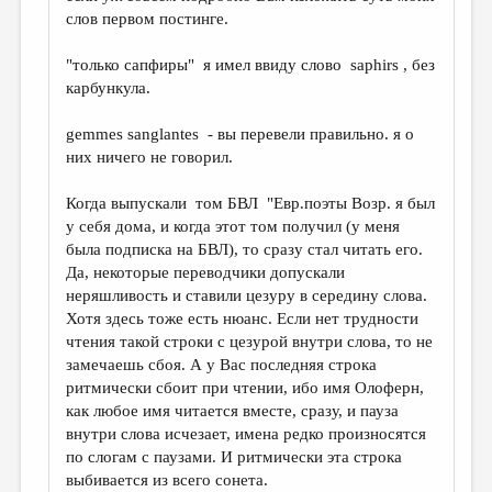
слов первом постинге.
"только сапфиры" я имел ввиду слово saphirs , без
карбункула.
gemmes sanglantes - вы перевели правильно. я о
них ничего не говорил.
Когда выпускали том БВЛ "Евр.поэты Возр. я был
у себя дома, и когда этот том получил (у меня
была подписка на БВЛ), то сразу стал читать его.
Да, некоторые переводчики допускали
неряшливость и ставили цезуру в середину слова.
Хотя здесь тоже есть нюанс. Если нет трудности
чтения такой строки с цезурой внутри слова, то не
замечаешь сбоя. А у Вас последняя строка
ритмически сбоит при чтении, ибо имя Олоферн,
как любое имя читается вместе, сразу, и пауза
внутри слова исчезает, имена редко произносятся
по слогам с паузами. И ритмически эта строка
выбивается из всего сонета.