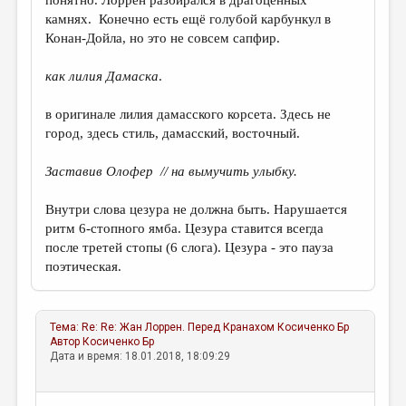
понятно. Лоррен разбирался в драгоценных
камнях. Конечно есть ещё голубой карбункул в
Конан-Дойла, но это не совсем сапфир.
как лилия Дамаска
.
в оригинале лилия дамасского корсета. Здесь не
город, здесь стиль, дамасский, восточный.
Заставив Олофер // на вымучить улыбку.
Внутри слова цезура не должна быть. Нарушается
ритм 6-стопного ямба. Цезура ставится всегда
после третей стопы (6 слога). Цезура - это пауза
поэтическая.
Тема:
Re: Re: Жан Лоррен. Перед Кранахом
Косиченко Бр
Автор
Косиченко Бр
Дата и время: 18.01.2018, 18:09:29