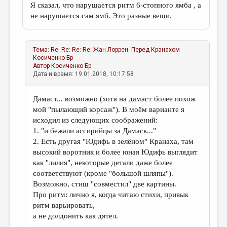
Я сказал, что нарушается ритм 6-стопного ямба , а
не нарушается сам ямб. Это разные вещи.
Тема:
Re: Re: Re: Re: Жан Лоррен. Перед Кранахом
Косиченко Бр
Автор
Косиченко Бр
Дата и время: 19.01.2018, 10:17:58
Дамаст... возможно (хотя на дамаст более похож
мой "пылающий корсаж"). В моём варианте я
исходил из следующих соображений:
1. "и бежали ассирийцы за Дамаск..."
2. Есть другая "Юдифь в зелёном" Кранаха, там
высокий воротник и более юная Юдифь выглядит
как "лилия", некоторые детали даже более
соответствуют (кроме "большой шляпы").
Возможно, стиш "совместил" две картины.
Про ритм: лично я, когда читаю стихи, привык
ритм варьировать,
а не долдонить как дятел.