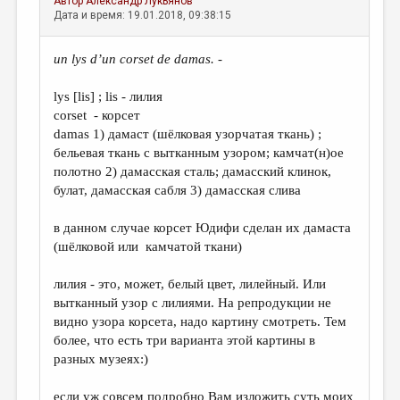
Автор
Александр Лукьянов
Дата и время: 19.01.2018, 09:38:15
un lys d’un corset de damas.
-
lys [lis] ; lis - лилия
corset - корсет
damas 1) дамаст (шёлковая узорчатая ткань) ;
бельевая ткань с вытканным узором; камчат(н)ое
полотно 2) дамасская сталь; дамасский клинок,
булат, дамасская сабля 3) дамасская слива
в данном случае корсет Юдифи сделан их дамаста
(шёлковой или камчатой ткани)
лилия - это, может, белый цвет, лилейный. Или
вытканный узор с лилиями. На репродукции не
видно узора корсета, надо картину смотреть. Тем
более, что есть три варианта этой картины в
разных музеях:)
если уж совсем подробно Вам изложить суть моих