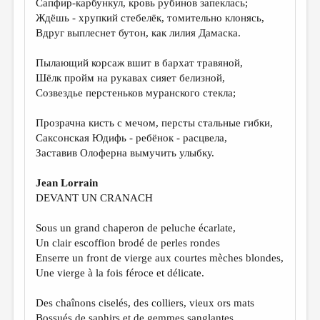
Сапфир-карбункул, кровь рубинов запеклась;
Ждёшь - хрупкий стебелёк, томительно клонясь,
ДАЙДЖЕСТ
Вдруг выплеснет бутон, как лилия Дамаска.
ПРОИЗВЕДЕНИЯ
Пылающий корсаж вшит в бархат травяной,
ПЕРЕВОДЫ
Шёлк пройм на рукавах сияет белизной,
Созвездье перстеньков муранского стекла;
КОНКУРСЫ
ДЕТСКАЯ КОМНАТА
Прозрачна кисть с мечом, персты стальные гибки,
Саксонская Юдифь - ребёнок - расцвела,
КНИЖНАЯ ПОЛКА
Заставив Олоферна вымучить улыбку.
ОБЗОР ЛИТЕРАТУРЫ
Jean Lorrain
СТРАНИЦЫ ПАМЯТИ
DEVANT UN CRANACH
ОБЪЯВЛЕНИЯ
Sous un grand chaperon de peluche écarlate,
Un clair escoffion brodé de perles rondes
КОЛОНКА РЕДАКТОРА
Enserre un front de vierge aux courtes mèches blondes,
Une vierge à la fois féroce et délicate.
РЕДКОЛЛЕГИЯ
ОТ РЕДАКЦИИ
Des chaînons ciselés, des colliers, vieux ors mats
Bossués de saphirs et de gemmes sanglantes,