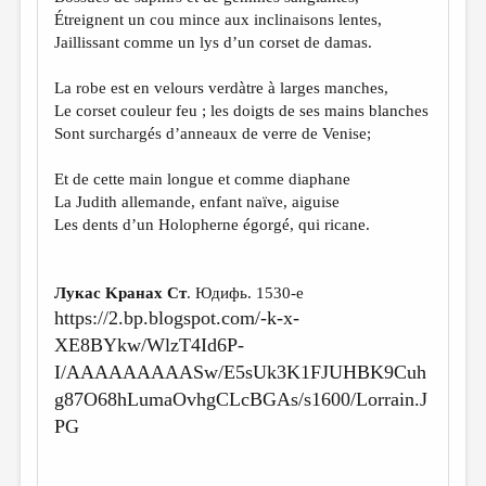
МАЛАЯ ПРОЗА
Étreignent un cou mince aux inclinaisons lentes,
Jaillissant comme un lys d’un corset de damas.
ЭССЕИСТИКА
ЛИТЕРАТУРОВЕДЕНИЕ
La robe est en velours verdàtre à larges manches,
Le corset couleur feu ; les doigts de ses mains blanches
КУЛЬТУРОВЕДЕНИЕ
Sont surchargés d’anneaux de verre de Venise;
ПУБЛИЦИСТИКА
Et de cette main longue et comme diaphane
РЕЦЕНЗИРОВАНИЕ
La Judith allemande, enfant naïve, aiguise
Les dents d’un Holopherne égorgé, qui ricane.
ЦИКЛЫ ПУБЛИКАЦИЙ
ТРЕДИАКОВСКИЙ
Лукас Kранах Cт
. Юдифь. 1530-е
МЕДИА
https://2.bp.blogspot.com/-k-x-
XE8BYkw/WlzT4Id6P-
ВКОНТАКТЕ
I/AAAAAAAAASw/E5sUk3K1FJUHBK9Cuh
g87O68hLumaOvhgCLcBGAs/s1600/Lorrain.J
PG