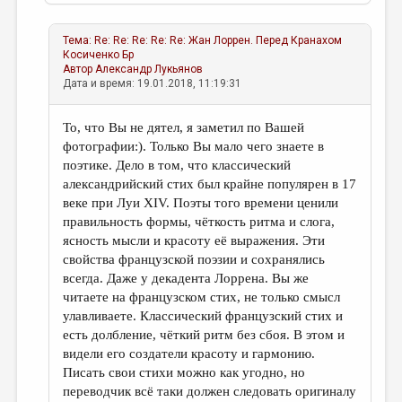
Тема:
Re: Re: Re: Re: Re: Жан Лоррен. Перед Кранахом
Косиченко Бр
Автор
Александр Лукьянов
Дата и время: 19.01.2018, 11:19:31
То, что Вы не дятел, я заметил по Вашей
фотографии:). Только Вы мало чего знаете в
поэтике. Дело в том, что классический
александрийский стих был крайне популярен в 17
веке при Луи XIV. Поэты того времени ценили
правильность формы, чёткость ритма и слога,
ясность мысли и красоту её выражения. Эти
свойства французской поэзии и сохранялись
всегда. Даже у декадента Лоррена. Вы же
читаете на французском стих, не только смысл
улавливаете. Классический французский стих и
есть долбление, чёткий ритм без сбоя. В этом и
видели его создатели красоту и гармонию.
Писать свои стихи можно как угодно, но
переводчик всё таки должен следовать оригиналу