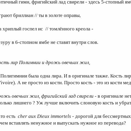
нтичный гимн, фригийский лад свирели - здесь 5-стопный ям
грают бриллиан // ты в золоте оправы,
а хриплый госпел ис // томлённого креола -
езуру в 6-стопном ямбе не ставят внутри слов.
ость лир Полимнии и дрожь овечьих жил,
 Полигимнии была одна лира. И в оригинале также. Кость лир
'ivoire). А не просто из кости. Просто кость - это из кости ме
рожь овечьих жил, фригийский лад свирели -
в оригинале нет
только лишнего ? Уж лучше включить слоновую кость и убрат
ато есть
cher aux Dieux immortels
- дорогой для бессмертных 
ачем вставлять ненужное и выпускать нужное из перевода?