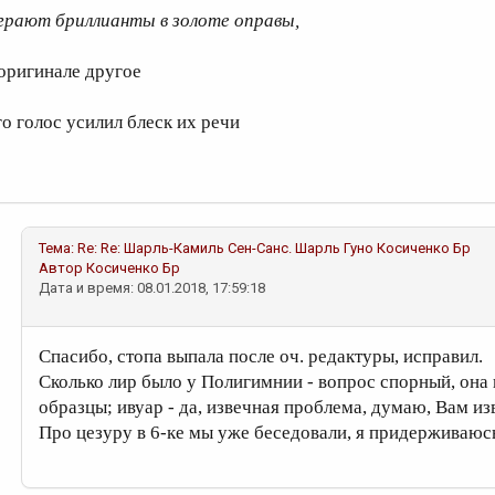
грают бриллианты в золоте оправы,
 оригинале другое
го голос усилил блеск их речи
Тема:
Re: Re: Шарль-Камиль Сен-Санс. Шарль Гуно
Косиченко Бр
Автор
Косиченко Бр
Дата и время: 08.01.2018, 17:59:18
Спасибо, стопа выпала после оч. редактуры, исправил.
Сколько лир было у Полигимнии - вопрос спорный, она 
образцы; ивуар - да, извечная проблема, думаю, Вам из
Про цезуру в 6-ке мы уже беседовали, я придерживаюс