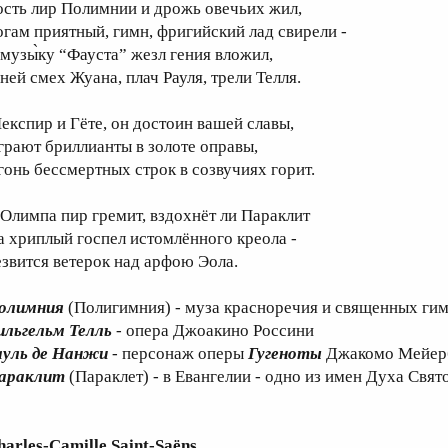
ость лир Полимнии и дрожь овечьих жил,
огам приятный, гимн, фригийский лад свирели -
 музы̀ку “Фауста” жезл гения вложил,
 ней смех Жуана, плач Рауля, трели Телля.
експир и Гёте, он достоин вашей славы,
грают бриллианты в золоте оправы,
гонь бессмертных строк в созвучиях горит.
 Олимпа пир гремит, вздохнёт ли Параклит
а хриплый госпел истомлённого креола -
езвится ветерок над арфою Эола.
олимния
(Полигимния) - муза красноречия и священных ги
ильгельм Телль
- опера Джоакино Россини
ауль де Нанжи
- персонаж оперы
Гугеноты
Джакомо Мейер
араклит
(Параклет) - в Евангелии - одно из имен Духа Свят
harles-Camille Saint-Saëns