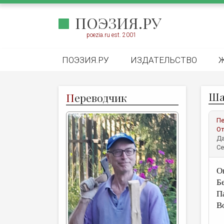
ПОЭЗИЯ.РУ
poezia.ru est. 2001
ПОЭЗИЯ.РУ
ИЗДАТЕЛЬСТВО
Ша
П
ереводчик
Пе
От
Да
Се
О
Б
П
В