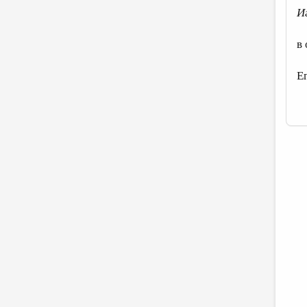
И
в
Е