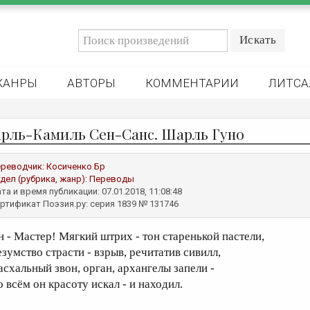
ЖАНРЫ
АВТОРЫ
КОММЕНТАРИИ
ЛИТСА
рль-Камиль Сен-Санс. Шарль Гуно
реводчик:
Косиченко Бр
дел (рубрика, жанр):
Переводы
та и время публикации: 07.01.2018, 11:08:48
ртификат Поэзия.ру: серия 1839 № 131746
н - Мастер! Мягкий штрих - тон старенькой пастели,
езумство страсти - взрыв, речитатив сивилл,
асхальный звон, орган, архангелы запели -
о всём он красоту искал - и находил.