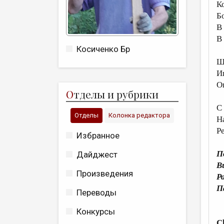
К
Б
В
В
Косиченко Бр
Ш
И
О
О
тделы и рубрики
С
Отделы
Колонка редактора
Н
Р
Избранное
П
Дайджест
В
Произведения
Р
П
Переводы
Конкурсы
C