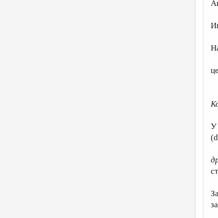
А
И
Н
ц
К
У
(d
д
с
З
з