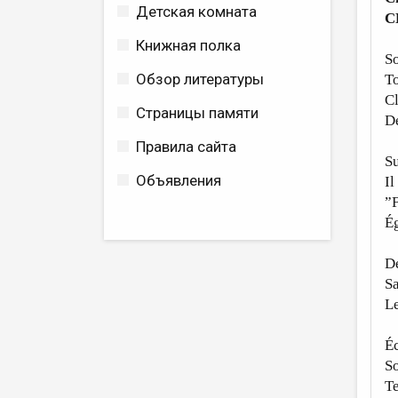
Детская комната
C
Книжная полка
So
Обзор литературы
To
Cl
Страницы памяти
De
Правила сайта
Su
Объявления
Il
”F
Ég
De
Sa
Le
É
So
Te