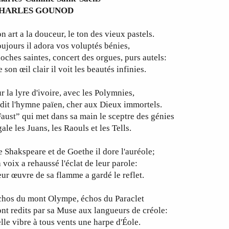
HARLES GOUNOD
n art a la douceur, le ton des vieux pastels.
ujours il adora vos voluptés bénies,
oches saintes, concert des orgues, purs autels:
 son œil clair il voit les beautés infinies.
r la lyre d'ivoire, avec les Polymnies,
 dit l'hymne païen, cher aux Dieux immortels.
aust” qui met dans sa main le sceptre des génies
ale les Juans, les Raouls et les Tells.
 Shakspeare et de Goethe il dore l'auréole;
 voix a rehaussé l'éclat de leur parole:
ur œuvre de sa flamme a gardé le reflet.
chos du mont Olympe, échos du Paraclet
nt redits par sa Muse aux langueurs de créole:
lle vibre à tous vents une harpe d'Éole.