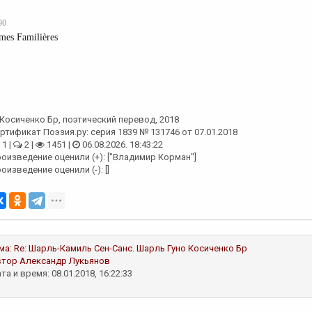
90
mes Familières
Косиченко Бр
, поэтический перевод, 2018
ртификат Поэзия.ру: серия 1839 № 131746 от 07.01.2018
1 |
2 |
1451 |
06.08.2026. 18:43:22
оизведение оценили (+): ["Владимир Корман"]
оизведение оценили (-): []
ма:
Re: Шарль-Камиль Сен-Санс. Шарль Гуно
Косиченко Бр
втор
Александр Лукьянов
та и время: 08.01.2018, 16:22:33