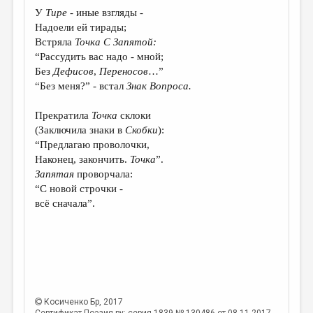
МАЛАЯ ПРОЗА
У
Тире
- иные взгляды -
Надоели ей тирады;
ЭССЕИСТИКА
Встряла
Точка
C
Запятой
:
ЛИТЕРАТУРОВЕДЕНИЕ
“Рассудить вас надо - мной;
Без
Дефисов
,
Переносов
…”
КУЛЬТУРОВЕДЕНИЕ
“Без меня?” - встал
Знак Вопроса
.
ПУБЛИЦИСТИКА
Прекратила
Точка
склоки
РЕЦЕНЗИРОВАНИЕ
(Заключила знаки в
Скобки
)
:
“Предлагаю проволочки,
ЦИКЛЫ ПУБЛИКАЦИЙ
Наконец, закончить.
Точка
”.
Запятая
проворчала:
ТРЕДИАКОВСКИЙ
“C новой строчки -
МЕДИА
всё сначала”.
ВКОНТАКТЕ
Косиченко Бр
, 2017