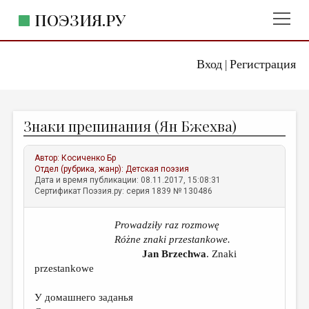
ПОЭЗИЯ.РУ
Вход
Регистрация
ГЛАВНОЕ МЕНЮ
|
ПОЭЗИЯ.РУ
ИЗДАТЕЛЬСТВО
Знаки препинания (Ян Бжехва)
ЖАНРЫ
АВТОРЫ
Автор:
Косиченко Бр
Отдел (рубрика, жанр):
Детская поэзия
КОММЕНТАРИИ
Дата и время публикации: 08.11.2017, 15:08:31
Сертификат Поэзия.ру: серия 1839 № 130486
ЛИТСАЛОН
Prowadziły raz rozmowę
НОВОСТИ
Różne znaki przestankowe.
ПРАВИЛА САЙТА
Jan Brzechwa
. Znaki
przestankowe
ОТДЕЛЫ И РУБРИКИ
У домашнего заданья
ИЗБРАННОЕ