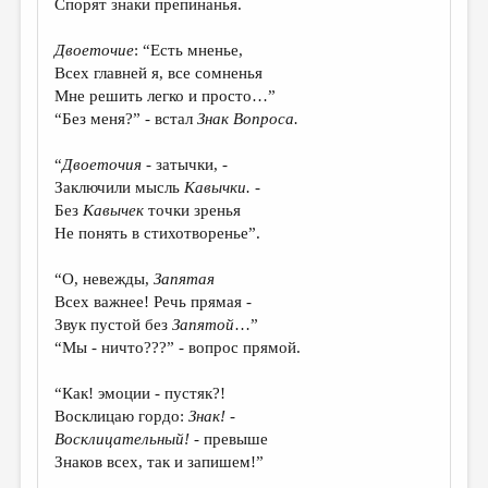
Спорят знаки препинанья.
ДАЙДЖЕСТ
Двоеточие
: “Есть мненье,
ПРОИЗВЕДЕНИЯ
Всех главней я, все сомненья
Мне решить легко и просто…”
ПЕРЕВОДЫ
“Без меня?” - встал
Знак Вопроса
.
КОНКУРСЫ
“
Двоеточия
- затычки, -
ДЕТСКАЯ КОМНАТА
Заключили мысль
Кавычки
.
-
Без
Кавычек
точки зренья
КНИЖНАЯ ПОЛКА
Не понять в стихотворенье”.
ОБЗОР ЛИТЕРАТУРЫ
“О, невежды,
Запятая
СТРАНИЦЫ ПАМЯТИ
Всех важнее! Речь прямая -
Звук пустой без
Запятой
…”
ОБЪЯВЛЕНИЯ
“Мы - ничто???” - вопрос прямой.
КОЛОНКА РЕДАКТОРА
“Как! эмоции - пустяк?!
Восклицаю гордо:
Знак!
-
РЕДКОЛЛЕГИЯ
Восклицательный!
- превыше
ОТ РЕДАКЦИИ
Знаков всех, так и запишем!”