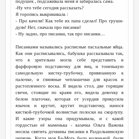
подушек , подсаживала меня и забиралась сама.
-Ну что тебе сегодня рассказать?
ДАЙДЖЕСТ
Я торопясь выкрикивала :
ПРОИЗВЕДЕНИЯ
- Про качели! Как тебе их папа сделал! Про груши-
дули! Нет, сначала про писанки!
ПЕРЕВОДЫ
- Ну ладно, про писанки, так про писанки…
КОНКУРСЫ
Писанками назывались расписные пасхальные яйца.
ДЕТСКАЯ КОМНАТА
Как они расписывались, бабушка рассказывала так,
что я зрительно могла себе представить и
КНИЖНАЯ ПОЛКА
фарфоровую подставочку для яиц, и тоненькую
самодельную кистку-трубочку, привязанную к
ОБЗОР ЛИТЕРАТУРЫ
палочке, и глиняные чеплашечки для красок и
СТРАНИЦЫ ПАМЯТИ
растопленного воска. Я видела стол, две горящие
свечи, стоящие по краям его, видела девочку в
ОБЪЯВЛЕНИЯ
белом платочке, которая от усердия прикусила
язычок и крутит, крутит подставочку, нанося
КОЛОНКА РЕДАКТОРА
кисткой-трубочкой волнистые полоски на скорлупу.
И какие узоры она придумывала, и с какой
РЕДКОЛЛЕГИЯ
гордостью её маменька - казачка Ольга Важова
ОТ РЕДАКЦИИ
носила святить дочкины писанки в Раздольнинскую
церковь. Когда моя Ба-Моть была маленькой, были