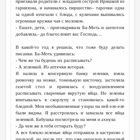
приезжали родители с младшей сестрой Иришкой из
гарнизона, и начиналось пиршество– тарочки одна
за одной изчезали с блюда, с куличами выпивались
огромные кружки чая с молоком.
- Ешьте, дети, - приговаривала Ба-Моть и шепотом
добавляла,- да благословит вас Господь…
В какой-то год я решила, что тоже буду делать
писанки. Ба-Моть удивилась:
- Чем же ты будешь их расписывать?
- А зеленкой. Из аптечки которая.
Я налила в консервную банку зеленки, взяла
рюмочку на ножке, тоненькую кисточку, застелила
газетой стол и принялась с воодушевлением
расписывать сваренные вкрутую яйца. Но зеленка
впитывалась в скорлупу и становилась какой-то
бледной. Мои необыкновенные узоры на ней еле-еле
были видны. Я расстроилась и замазала все яйца
зеленкой. Бабушка посмотрела на меня и ахнула:
- Да чем же я тебя оттирать буду?
А все блекло-зеленые яйца отправила в кастрюлю с
шелухой, но после тех, что уже окрасила в красный