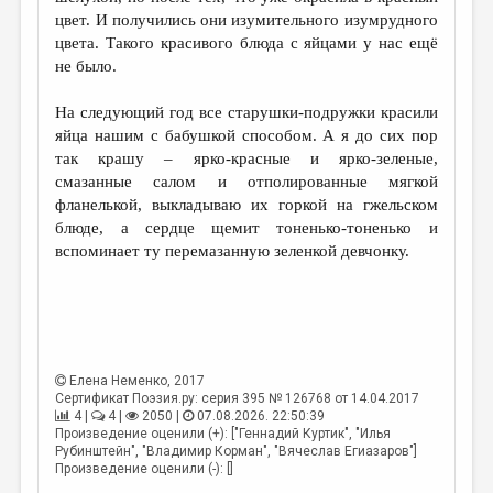
цвет. И получились они изумительного изумрудного
цвета. Такого красивого блюда с яйцами у нас ещё
не было.
На следующий год все старушки-подружки красили
яйца нашим с бабушкой способом. А я до сих пор
так крашу – ярко-красные и ярко-зеленые,
смазанные салом и отполированные мягкой
фланелькой, выкладываю их горкой на гжельском
блюде, а сердце щемит тоненько-тоненько и
вспоминает ту перемазанную зеленкой девчонку.
Елена Неменко
, 2017
Сертификат Поэзия.ру: серия 395 № 126768 от 14.04.2017
4 |
4 |
2050 |
07.08.2026. 22:50:39
Произведение оценили (+): ["Геннадий Куртик", "Илья
Рубинштейн", "Владимир Корман", "Вячеслав Егиазаров"]
Произведение оценили (-): []