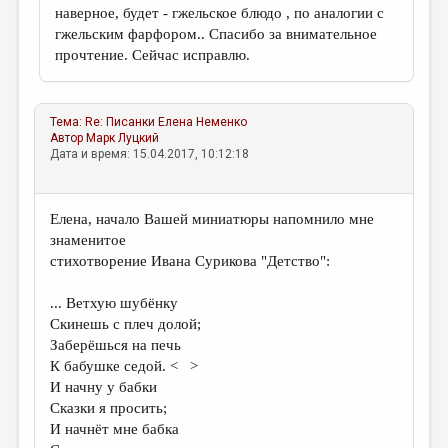
наверное, будет - гжельское блюдо , по аналогии с
гжельским фарфором.. Спасибо за внимательное
прочтение. Сейчас исправлю.
Тема:
Re: Писанки
Елена Неменко
Автор
Марк Луцкий
Дата и время: 15.04.2017, 10:12:18
Елена, начало Вашей миниатюры напомнило мне
знаменитое
стихотворение Ивана Сурикова "Детство":
... Ветхую шубёнку
Скинешь с плеч долой;
Заберёшься на печь
К бабушке седой. < >
И начну у бабки
Сказки я просить;
И начнёт мне бабка