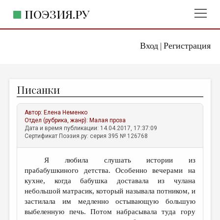
ПОЭЗИЯ.РУ
Вход
Регистрация
ГЛАВНОЕ МЕНЮ
|
ПОЭЗИЯ.РУ
ИЗДАТЕЛЬСТВО
Писанки
ЖАНРЫ
АВТОРЫ
Автор:
Елена Неменко
Отдел (рубрика, жанр):
Малая проза
КОММЕНТАРИИ
Дата и время публикации: 14.04.2017, 17:37:09
Сертификат Поэзия.ру: серия 395 № 126768
ЛИТСАЛОН
Я любила слушать истории из
НОВОСТИ
прабабушкиного детства. Особенно вечерами на
ПРАВИЛА САЙТА
кухне, когда бабушка доставала из чулана
небольшой матрасик, который называла потником, и
застилала им медленно остывающую большую
ОТДЕЛЫ И РУБРИКИ
выбеленную печь. Потом набрасывала туда гору
ИЗБРАННОЕ