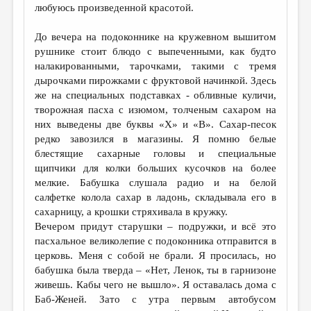
любуюсь произведенной красотой.
До вечера на подоконнике на кружевном вышитом
рушнике стоит блюдо с выпеченными, как будто
налакированными, тарочками, такими с тремя
дырочками пирожками с фруктовой начинкой. Здесь
же на специальных подставках - обливные куличи,
творожная пасха с изюмом, толченым сахаром на
них выведены две буквы «Х» и «В». Сахар-песок
редко завозился в магазины. Я помню белые
блестящие сахарные головы и специальные
щипчики для колки больших кусочков на более
мелкие. Бабушка слушала радио и на белой
салфетке колола сахар в ладонь, складывала его в
сахарницу, а крошки стряхивала в кружку.
Вечером придут старушки – подружки, и всё это
пасхальное великолепие с подоконника отправится в
церковь. Меня с собой не брали. Я просилась, но
бабушка была тверда – «Нет, Ленок, ты в гарнизоне
живешь. Кабы чего не вышло». Я оставалась дома с
Баб-Женей. Зато с утра первым автобусом