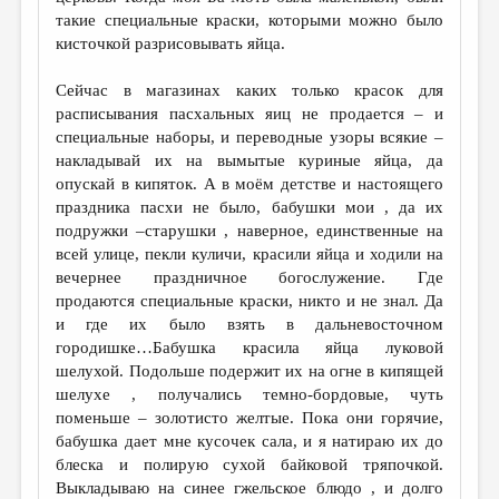
МАЛАЯ ПРОЗА
такие специальные краски, которыми можно было
кисточкой разрисовывать яйца.
ЭССЕИСТИКА
ЛИТЕРАТУРОВЕДЕНИЕ
Сейчас в магазинах каких только красок для
расписывания пасхальных яиц не продается – и
КУЛЬТУРОВЕДЕНИЕ
специальные наборы, и переводные узоры всякие –
накладывай их на вымытые куриные яйца, да
ПУБЛИЦИСТИКА
опускай в кипяток. А в моём детстве и настоящего
РЕЦЕНЗИРОВАНИЕ
праздника пасхи не было, бабушки мои , да их
подружки –старушки , наверное, единственные на
ЦИКЛЫ ПУБЛИКАЦИЙ
всей улице, пекли куличи, красили яйца и ходили на
вечернее праздничное богослужение. Где
ТРЕДИАКОВСКИЙ
продаются специальные краски, никто и не знал. Да
МЕДИА
и где их было взять в дальневосточном
городишке…Бабушка красила яйца луковой
ВКОНТАКТЕ
шелухой. Подольше подержит их на огне в кипящей
шелухе , получались темно-бордовые, чуть
поменьше – золотисто желтые. Пока они горячие,
бабушка дает мне кусочек сала, и я натираю их до
блеска и полирую сухой байковой тряпочкой.
Выкладываю на синее гжельское блюдо , и долго